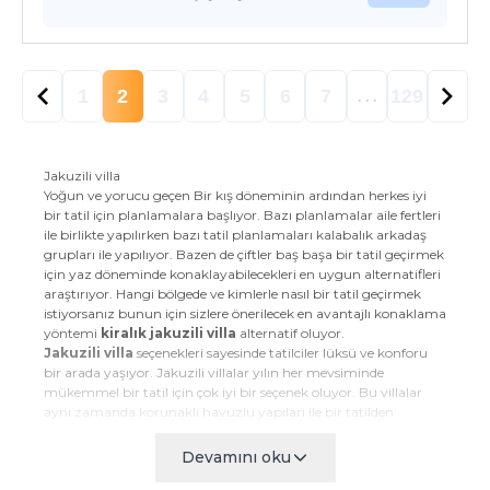
1
2
3
4
5
6
7
129
. . .
Jakuzili villa
Yoğun ve yorucu geçen Bir kış döneminin ardından herkes iyi
bir tatil için planlamalara başlıyor. Bazı planlamalar aile fertleri
ile birlikte yapılırken bazı tatil planlamaları kalabalık arkadaş
grupları ile yapılıyor. Bazen de çiftler baş başa bir tatil geçirmek
için yaz döneminde konaklayabilecekleri en uygun alternatifleri
araştırıyor. Hangi bölgede ve kimlerle nasıl bir tatil geçirmek
istiyorsanız bunun için sizlere önerilecek en avantajlı konaklama
yöntemi
kiralık jakuzili villa
alternatif oluyor.
Jakuzili villa
seçenekleri sayesinde tatilciler lüksü ve konforu
bir arada yaşıyor. Jakuzili villalar yılın her mevsiminde
mükemmel bir tatil için çok iyi bir seçenek oluyor. Bu villalar
aynı zamanda korunaklı havuzlu yapıları ile bir tatilden
beklenen tüm hizmetleri tek bir çatı altında tatilcilere sunuyor.
Jakuzili villa ile lüks bir tatil geçirin
Devamını oku
Bir evde veya bir otelde lüks sınıfta bir yaşam için tercih edilen