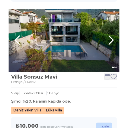
Villa Sonsuz Mavi
Fethiye / Ovacık
5
Kişi
3
Yatak Odası
3
Banyo
Şimdi %
20
, kalanını kapıda öde.
Deniz Yakın Villa
Lüks Villa
₺10.000
İncele
'den başlayan fiyatlarla