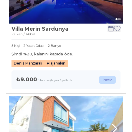
Villa Merin Sardunya
Kalkan / Akbel
5
Kişi
2
Yatak Odası
2
Banyo
Şimdi %
20
, kalanını kapıda öde.
Deniz Manzaralı
Plaja Yakın
₺9.000
İncele
'den başlayan fiyatlarla