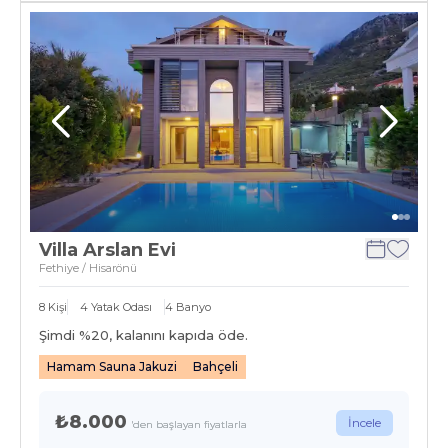
Villa Arslan Evi
Fethiye / Hisarönü
8
Kişi
4
Yatak Odası
4
Banyo
Şimdi %
20
, kalanını kapıda öde.
Hamam Sauna Jakuzi
Bahçeli
₺8.000
İncele
'den başlayan fiyatlarla