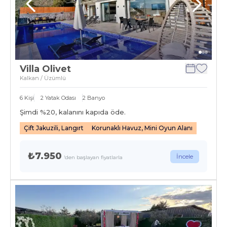
Villa Olivet
Kalkan / Üzümlü
6
Kişi
2
Yatak Odası
2
Banyo
Şimdi %
20
, kalanını kapıda öde.
Çift Jakuzili, Langırt
Korunaklı Havuz, Mini Oyun Alanı
₺7.950
İncele
'den başlayan fiyatlarla