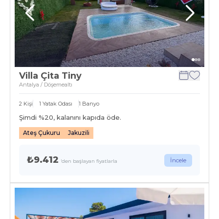
Villa Çita Tiny
Antalya / Döşemealtı
2
Kişi
1
Yatak Odası
1
Banyo
Şimdi %
20
, kalanını kapıda öde.
Ateş Çukuru
Jakuzili
₺9.412
İncele
'den başlayan fiyatlarla