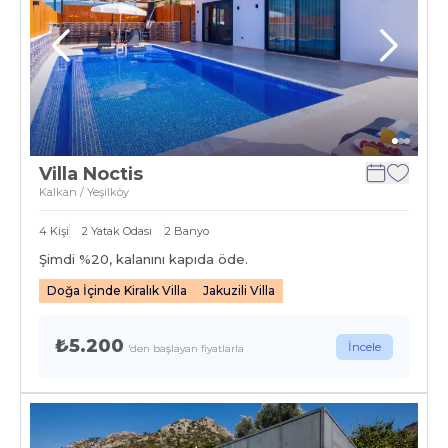
Villa Noctis
Kalkan / Yeşilköy
4
Kişi
2
Yatak Odası
2
Banyo
Şimdi %
20
, kalanını kapıda öde.
Doğa İçinde Kiralık Villa
Jakuzili Villa
₺5.200
İncele
'den başlayan fiyatlarla