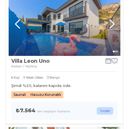
Villa Leon Uno
Kalkan / Yeşilköy
6
Kişi
3
Yatak Odası
3
Banyo
Şimdi %
20
, kalanını kapıda öde.
Saunalı
Havuzu Korunaklı
₺7.564
İncele
'den başlayan fiyatlarla