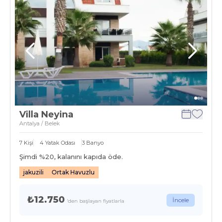
Villa Neyina
Antalya / Belek
7
Kişi
4
Yatak Odası
3
Banyo
Şimdi %
20
, kalanını kapıda öde.
jakuzili
Ortak Havuzlu
₺12.750
İncele
'den başlayan fiyatlarla