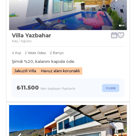
Villa Yazbahar
Kaş / Ağullu
4
Kişi
2
Yatak Odası
2
Banyo
Şimdi %
20
, kalanını kapıda öde.
Jakuzili Villa
Havuz alanı korunaklı
₺11.500
İncele
'den başlayan fiyatlarla