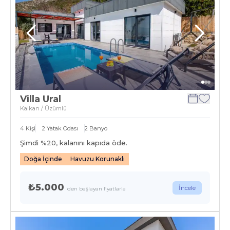
Villa Ural
Kalkan / Üzümlü
4
Kişi
2
Yatak Odası
2
Banyo
Şimdi %
20
, kalanını kapıda öde.
Doğa İçinde
Havuzu Korunaklı
₺5.000
İncele
'den başlayan fiyatlarla