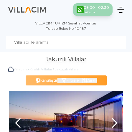
09:00 - 02:30
İletişim
VİLLACIM TURİZM Seyahat Acentası
Tursab Belge No: 10487
Jakuzili Villalar
Villacım
Kiralık Villalar
Jakuzili Villalar
Karşılaştır
Filtrele
Sırala