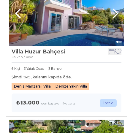
Villa Huzur Bahçesi
Kalkan / Kışla
6
Kişi
3
Yatak Odası
3
Banyo
Şimdi %
15
, kalanını kapıda öde.
Deniz Manzaralı Villa
Denize Yakın Villa
₺13.000
İncele
'den başlayan fiyatlarla