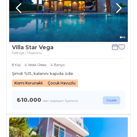
Villa Star Vega
Fethiye / Hisarönü
8
Kişi
4
Yatak Odası
4
Banyo
Şimdi %
15
, kalanını kapıda öde.
Kısmi Korunaklı
Çocuk Havuzlu
₺10.000
İncele
'den başlayan fiyatlarla