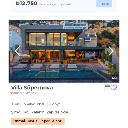
₺12.750
İncele
'den başlayan fiyatlarla
Villa Süpernova
Kalkan / Kızıltaş
10
Kişi
5
Yatak Odası
5
Banyo
Şimdi %
15
, kalanını kapıda öde.
Isıtmalı Havuz
Spor Salonu