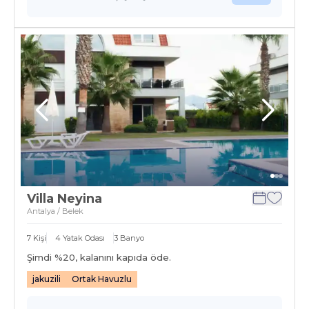
Villa Neyina
Antalya / Belek
7
Kişi
4
Yatak Odası
3
Banyo
Şimdi %
20
, kalanını kapıda öde.
jakuzili
Ortak Havuzlu