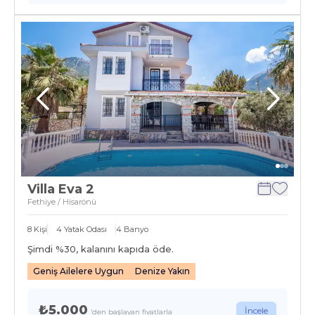
Villa Eva 2
Fethiye / Hisarönü
8
Kişi
4
Yatak Odası
4
Banyo
Şimdi %
30
, kalanını kapıda öde.
Geniş Ailelere Uygun
Denize Yakın
₺5.000
İncele
'den başlayan fiyatlarla