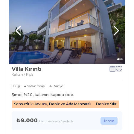
Villa Kırıntı
Kalkan / Kışla
8
Kişi
4
Yatak Odası
4
Banyo
Şimdi %
20
, kalanını kapıda öde.
Sonsuzluk Havuzu, Deniz ve Ada Manzaralı
Denize Sıfır
₺9.000
İncele
'den başlayan fiyatlarla