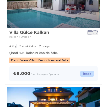
Villa Gülce Kalkan
Kalkan / Ortaalan
4
Kişi
2
Yatak Odası
2
Banyo
Şimdi %
15
, kalanını kapıda öde.
Deniz Yakın Villa
Deniz Manzaralı Villa
₺8.000
İncele
'den başlayan fiyatlarla