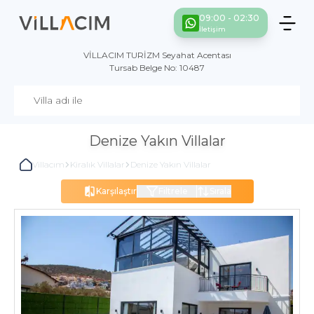
09:00 - 02:30
İletişim
VİLLACIM TURİZM Seyahat Acentası
Tursab Belge No: 10487
Denize Yakın Villalar
Villacım
Kiralık Villalar
Denize Yakın Villalar
Karşılaştır
Filtrele
Sırala