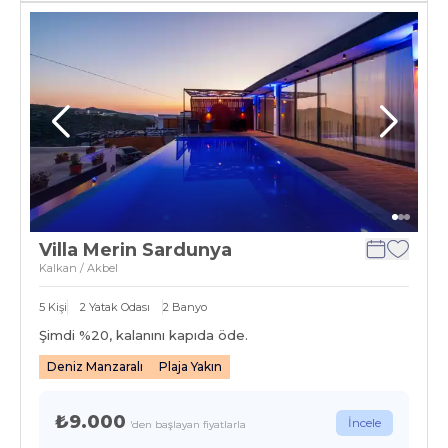
Villa Merin Sardunya
Kalkan / Akbel
5
Kişi
2
Yatak Odası
2
Banyo
Şimdi %
20
, kalanını kapıda öde.
Deniz Manzaralı
Plaja Yakın
₺9.000
İncele
'den başlayan fiyatlarla