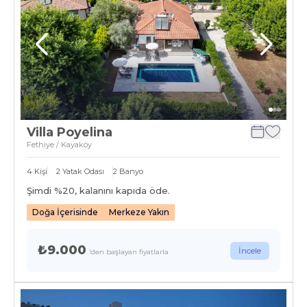
Villa Poyelina
Fethiye / Kayaköy
4
Kişi
2
Yatak Odası
2
Banyo
Şimdi %
20
, kalanını kapıda öde.
Doğa İçerisinde
Merkeze Yakın
₺9.000
İncele
'den başlayan fiyatlarla