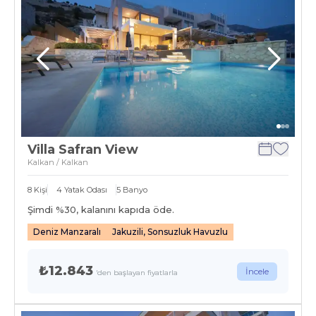
Villa Safran View
Kalkan / Kalkan
8
Kişi
4
Yatak Odası
5
Banyo
Şimdi %
30
, kalanını kapıda öde.
Deniz Manzaralı
Jakuzili, Sonsuzluk Havuzlu
₺12.843
İncele
'den başlayan fiyatlarla