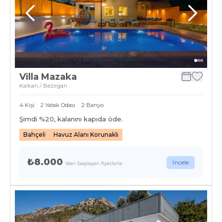
Villa Mazaka
Kalkan / Bezirgan
4
Kişi
2
Yatak Odası
2
Banyo
Şimdi %
20
, kalanını kapıda öde.
Bahçeli
Havuz Alanı Korunaklı
₺8.000
İncele
'den başlayan fiyatlarla