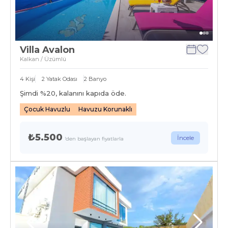
Villa Avalon
Kalkan / Üzümlü
4
Kişi
2
Yatak Odası
2
Banyo
Şimdi %
20
, kalanını kapıda öde.
Çocuk Havuzlu
Havuzu Korunaklı
₺5.500
İncele
'den başlayan fiyatlarla