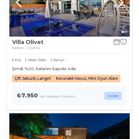
Villa Olivet
Kalkan / Üzümlü
6
Kişi
2
Yatak Odası
2
Banyo
Şimdi %
20
, kalanını kapıda öde.
Çift Jakuzili, Langırt
Korunaklı Havuz, Mini Oyun Alanı
₺7.950
İncele
'den başlayan fiyatlarla