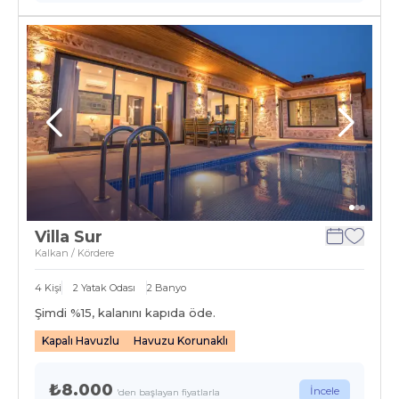
Villa Sur
Kalkan / Kördere
4
Kişi
2
Yatak Odası
2
Banyo
Şimdi %
15
, kalanını kapıda öde.
Kapalı Havuzlu
Havuzu Korunaklı
₺8.000
İncele
'den başlayan fiyatlarla