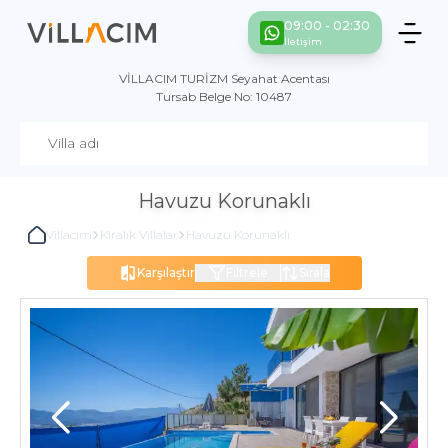
09:00 - 02:30
İletişim
VİLLACIM TURİZM Seyahat Acentası
Tursab Belge No: 10487
Havuzu Korunaklı
Villacım
Kiralık Villalar
Havuzu Korunaklı
Karşılaştır
Filtrele
Sırala