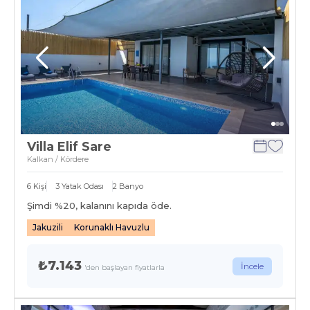
Villa Elif Sare
Kalkan / Kördere
6
Kişi
3
Yatak Odası
2
Banyo
Şimdi %
20
, kalanını kapıda öde.
Jakuzili
Korunaklı Havuzlu
₺7.143
İncele
'den başlayan fiyatlarla