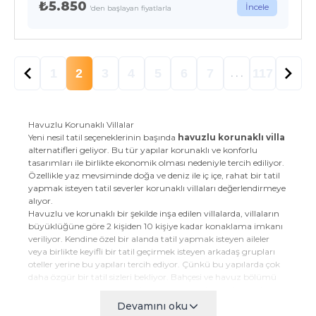
₺5.850
İncele
'den başlayan fiyatlarla
1
2
3
4
5
6
7
117
. . .
Havuzlu Korunaklı Villalar
Yeni nesil tatil seçeneklerinin başında
havuzlu korunaklı villa
alternatifleri geliyor. Bu tür yapılar korunaklı ve konforlu
tasarımları ile birlikte ekonomik olması nedeniyle tercih ediliyor.
Özellikle yaz mevsiminde doğa ve deniz ile iç içe, rahat bir tatil
yapmak isteyen tatil severler korunaklı villaları değerlendirmeye
alıyor.
Havuzlu ve korunaklı bir şekilde inşa edilen villalarda, villaların
büyüklüğüne göre 2 kişiden 10 kişiye kadar konaklama imkanı
veriliyor. Kendine özel bir alanda tatil yapmak isteyen aileler
veya birlikte keyifli bir tatil geçirmek isteyen arkadaş grupları
oteller yerine bu yapıları tercih ediyor. Çünkü bu yapılarda çok
daha özgür bir tatil sizleri bekliyor. Bahçesi ve havuz bölümü
dış çevreye karşı tamamen koruma altına alınan villalar size
özel bir yaşam alanı oluşturarak güneşin ve doğanın tadını
Devamını oku
çıkarmanızı sağlıyor.