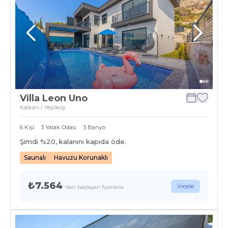
Villa Leon Uno
Kalkan / Yeşilköy
6
Kişi
3
Yatak Odası
3
Banyo
Şimdi %
20
, kalanını kapıda öde.
Saunalı
Havuzu Korunaklı
₺7.564
İncele
'den başlayan fiyatlarla