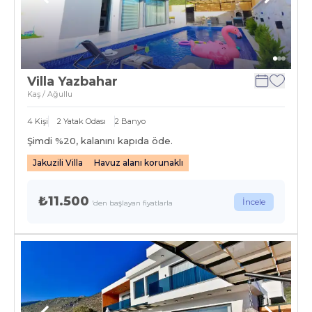
Villa Yazbahar
Kaş / Ağullu
4
Kişi
2
Yatak Odası
2
Banyo
Şimdi %
20
, kalanını kapıda öde.
Jakuzili Villa
Havuz alanı korunaklı
₺11.500
İncele
'den başlayan fiyatlarla