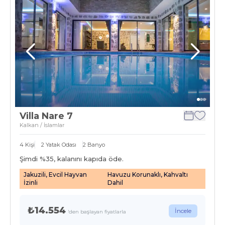
Villa Nare 7
Kalkan / İslamlar
4
Kişi
2
Yatak Odası
2
Banyo
Şimdi %
35
, kalanını kapıda öde.
Jakuzili, Evcil Hayvan
Havuzu Korunaklı, Kahvaltı
İzinli
Dahil
₺14.554
İncele
'den başlayan fiyatlarla