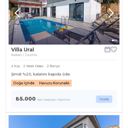
Villa Ural
Kalkan / Üzümlü
4
Kişi
2
Yatak Odası
2
Banyo
Şimdi %
20
, kalanını kapıda öde.
Doğa İçinde
Havuzu Korunaklı
₺5.000
İncele
'den başlayan fiyatlarla