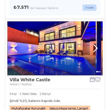
₺7.571
İncele
'den başlayan fiyatlarla
Villa White Castle
Kalkan / Yeşilköy
5
Kişi
2
Yatak Odası
2
Banyo
Şimdi %
20
, kalanını kapıda öde.
Muhafazakar Korunaklı
Jakuzi,Masa tenisi, Langırt