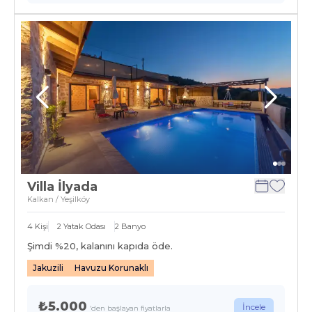
Villa İlyada
Kalkan / Yeşilköy
4
Kişi
2
Yatak Odası
2
Banyo
Şimdi %
20
, kalanını kapıda öde.
Jakuzili
Havuzu Korunaklı
₺5.000
İncele
'den başlayan fiyatlarla