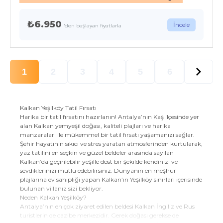
₺6.950
İncele
'den başlayan fiyatlarla
1
2
3
4
5
6
Kalkan Yeşilköy Tatil Fırsatı
Harika bir tatil fırsatını hazırlanın! Antalya’nın Kaş ilçesinde yer
alan Kalkan yemyeşil doğası, kaliteli plajları ve harika
manzaraları ile mükemmel bir tatil fırsatı yaşamanızı sağlar.
Şehir hayatının sıkıcı ve stres yaratan atmosferinden kurtularak,
yaz tatilini en seçkin ve güzel beldeler arasında sayılan
Kalkan’da geçirilebilir yeşille dost bir şekilde kendinizi ve
sevdiklerinizi mutlu edebilirsiniz. Dünyanın en meşhur
plajlarına ev sahipliği yapan Kalkan’ın Yeşilköy sınırları içerisinde
bulunan villanız sizi bekliyor.
Neden Kalkan Yeşilköy?
Antalya’nın en çok ziyaret edilen beldesi Kalkan İngiliz ve Rus
turistlerin de cazibe merkezidir. Gerek doğası gerekse de