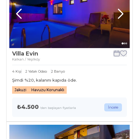
Villa Evin
Kalkan / Yeşilköy
4
Kişi
2
Yatak Odası
2
Banyo
Şimdi %
20
, kalanını kapıda öde.
Jakuzi
Havuzu Korunaklı
₺4.500
İncele
'den başlayan fiyatlarla