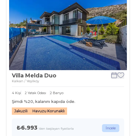
Villa Melda Duo
Kalkan / Yeşilköy
4
Kişi
2
Yatak Odası
2
Banyo
Şimdi %
20
, kalanını kapıda öde.
Jakuzili
Havuzu Korunaklı
₺6.993
İncele
'den başlayan fiyatlarla