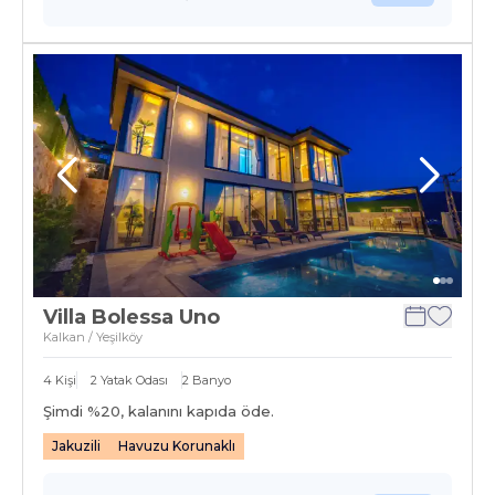
Villa Bolessa Uno
Kalkan / Yeşilköy
4
Kişi
2
Yatak Odası
2
Banyo
Şimdi %
20
, kalanını kapıda öde.
Jakuzili
Havuzu Korunaklı