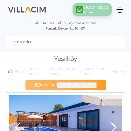
09:00 - 02:30
İletişim
VİLLACIM TURİZM Seyahat Acentası
Tursab Belge No: 10487
Yeşilköy
Kiralık
Antalya Kiralık
Kalkan Kiralık
Villacım
Yeşilköy
Villalar
Villa
Villa
Karşılaştır
Filtrele
Sırala