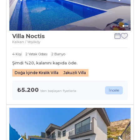
Villa Noctis
Kalkan / Yeşilköy
4
Kişi
2
Yatak Odası
2
Banyo
Şimdi %
20
, kalanını kapıda öde.
Doğa İçinde Kiralık Villa
Jakuzili Villa
₺5.200
İncele
'den başlayan fiyatlarla