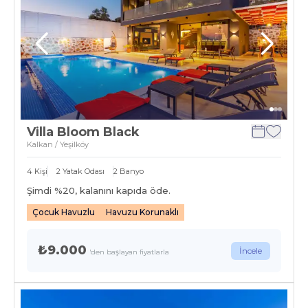
Villa Bloom Black
Kalkan / Yeşilköy
4
Kişi
2
Yatak Odası
2
Banyo
Şimdi %
20
, kalanını kapıda öde.
Çocuk Havuzlu
Havuzu Korunaklı
₺9.000
İncele
'den başlayan fiyatlarla