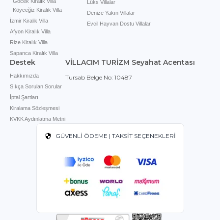
Göcek Kiralık Villa
villalara kadar çeşitli villa modelleri sizi bekliyor.
Lüks Villalar
Köyceğiz Kiralık Villa
Denize Yakın Villalar
İzmir Kiralik Villa
Evcil Hayvan Dostu Villalar
Afyon Kiralık Villa
Rize Kiralık Villa
Sapanca Kiralık Villa
Destek
VİLLACIM TURİZM Seyahat Acentası
Hakkımızda
Tursab Belge No: 10487
Sıkça Sorulan Sorular
İptal Şartları
Kiralama Sözleşmesi
KVKK Aydınlatma Metni
GÜVENLİ ÖDEME | TAKSİT SEÇENEKLERİ