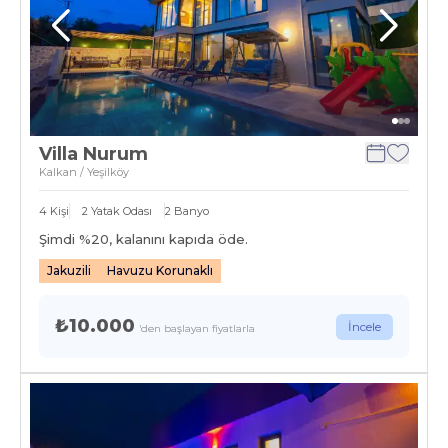
Villa Nurum
Kalkan / Yeşilköy
4
Kişi
2
Yatak Odası
2
Banyo
Şimdi %
20
, kalanını kapıda öde.
Jakuzili
Havuzu Korunaklı
₺10.000
İncele
'den başlayan fiyatlarla