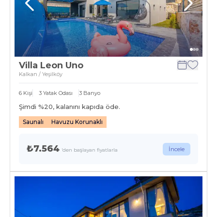
Villa Leon Uno
Kalkan / Yeşilköy
6
Kişi
3
Yatak Odası
3
Banyo
Şimdi %
20
, kalanını kapıda öde.
Saunalı
Havuzu Korunaklı
₺7.564
İncele
'den başlayan fiyatlarla