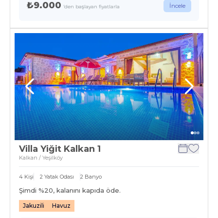
₺9.000
İncele
'den başlayan fiyatlarla
Villa Yiğit Kalkan 1
Kalkan / Yeşilköy
4
Kişi
2
Yatak Odası
2
Banyo
Şimdi %
20
, kalanını kapıda öde.
Jakuzili
Havuz