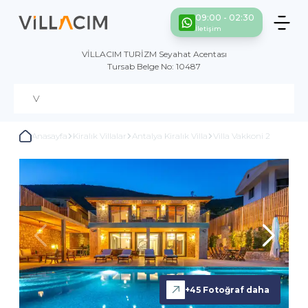
09:00 - 02:30
İletişim
VİLLACIM TURİZM Seyahat Acentası
Tursab Belge No: 10487
Anasayfa
Kiralık Villalar
Antalya Kiralık Villa
Villa Vakkoni 2
+
45
Fotoğraf daha