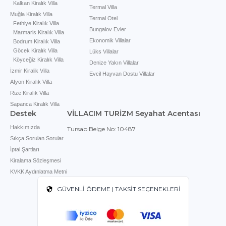
Kalkan Kiralık Villa
Termal Villa
Muğla Kiralık Villa
Termal Otel
Fethiye Kiralık Villa
Bungalov Evler
Marmaris Kiralık Villa
Ekonomik Villalar
Bodrum Kiralık Villa
Göcek Kiralık Villa
Lüks Villalar
Köyceğiz Kiralık Villa
Denize Yakın Villalar
İzmir Kiralik Villa
Evcil Hayvan Dostu Villalar
Afyon Kiralık Villa
Rize Kiralık Villa
Sapanca Kiralık Villa
Destek
VİLLACIM TURİZM Seyahat Acentası
Hakkımızda
Tursab Belge No: 10487
Sıkça Sorulan Sorular
İptal Şartları
Kiralama Sözleşmesi
KVKK Aydınlatma Metni
GÜVENLİ ÖDEME | TAKSİT SEÇENEKLERİ