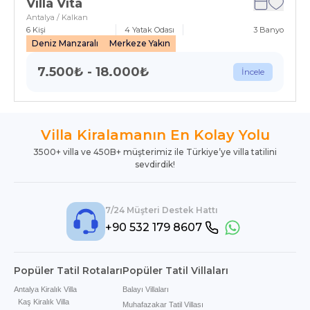
Villa Vita
Antalya / Kalkan
6
Kişi
4
Yatak Odası
3
Banyo
Deniz Manzaralı
Merkeze Yakın
7.500
₺
-
18.000
₺
İncele
Villa Kiralamanın En Kolay Yolu
3500+ villa ve 450B+ müşterimiz ile Türkiye’ye villa tatilini
sevdirdik!
7/24 Müşteri Destek Hattı
+90 532 179 8607
Popüler Tatil Rotaları
Popüler Tatil Villaları
Antalya Kiralık Villa
Balayı Villaları
Kaş Kiralık Villa
Muhafazakar Tatil Villası