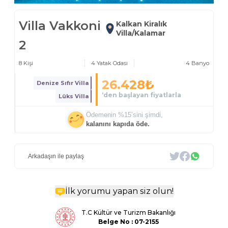
Villa Vakkoni
Kalkan Kiralık
Villa/Kalamar
2
8
Kişi
4
Yatak Odası
4
Banyo
26.428
₺
Denize Sıfır Villa
‘den başlayan fiyatlarla
Lüks Villa
Ödemenin %
15
’sini şimdi,
kalanını kapıda öde.
Arkadaşın ile paylaş
İlk yorumu yapan siz olun!
T.C Kültür ve Turizm Bakanlığı
Belge
No : 07-2155