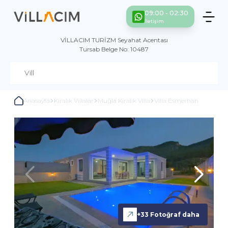
09:00 - 02:30
İletişim
VİLLACIM TURİZM Seyahat Acentası
Tursab Belge No: 10487
Anasayfa
Kiralık Villalar
Muğla Kiralık Villa
Villa Esmerhan
+
33
Fotoğraf daha