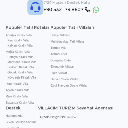
7/24 Müşteri Destek Hattı
+90 532 179 8607
Popüler Tatil Rotaları
Popüler Tatil Villaları
Antalya Kiralık Villa
Balayı Villaları
Kaş Kiralık Villa
Muhafazakar Tatil Villası
Kalkan Kiralık Villa
Termal Villa
Muğla Kiralık Villa
Termal Otel
Fethiye Kiralık Villa
Bungalov Evler
Marmaris Kiralık Villa
Ekonomik Villalar
Bodrum Kiralık Villa
Göcek Kiralık Villa
Lüks Villalar
Köyceğiz Kiralık Villa
Denize Yakın Villalar
İzmir Kiralik Villa
Evcil Hayvan Dostu Villalar
Afyon Kiralık Villa
Rize Kiralık Villa
Sapanca Kiralık Villa
Destek
VİLLACIM TURİZM Seyahat Acentası
Hakkımızda
Tursab Belge No: 10487
Sıkça Sorulan Sorular