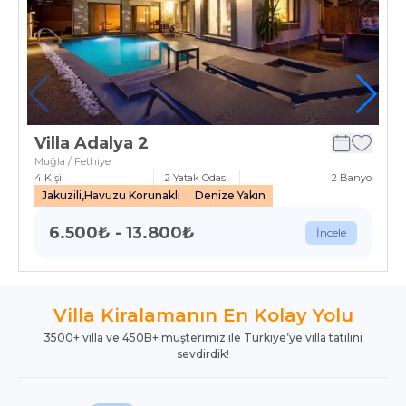
Villa Adalya 2
Muğla / Fethiye
4
Kişi
2
Yatak Odası
2
Banyo
Jakuzili,Havuzu Korunaklı
Denize Yakın
6.500
₺
-
13.800
₺
İncele
Villa Kiralamanın En Kolay Yolu
3500+ villa ve 450B+ müşterimiz ile Türkiye’ye villa tatilini
sevdirdik!