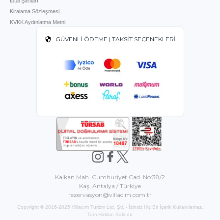
İptal Şartları
Kiralama Sözleşmesi
KVKK Aydınlatma Metni
GÜVENLİ ÖDEME | TAKSİT SEÇENEKLERİ
Kalkan Mah. Cumhuriyet Cad. No:38/2
Kaş, Antalya / Türkiye
rezervasyon@villacim.com.tr
Copyright © 2016-2025 Villacım Turizm Ltd. Şti. - İzinsiz Hiç Bir İçerik Kullanılamaz.
Tüm Hakları Saklıdır.