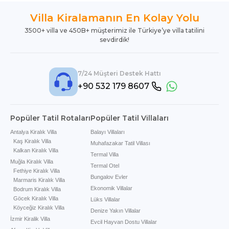
Villa Kiralamanın En Kolay Yolu
3500+ villa ve 450B+ müşterimiz ile Türkiye’ye villa tatilini
sevdirdik!
7/24 Müşteri Destek Hattı
+90 532 179 8607
Popüler Tatil Rotaları
Popüler Tatil Villaları
Antalya Kiralık Villa
Balayı Villaları
Kaş Kiralık Villa
Muhafazakar Tatil Villası
Kalkan Kiralık Villa
Termal Villa
Muğla Kiralık Villa
Termal Otel
Fethiye Kiralık Villa
Bungalov Evler
Marmaris Kiralık Villa
Ekonomik Villalar
Bodrum Kiralık Villa
Göcek Kiralık Villa
Lüks Villalar
Köyceğiz Kiralık Villa
Denize Yakın Villalar
İzmir Kiralik Villa
Evcil Hayvan Dostu Villalar