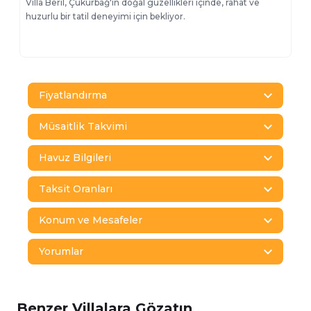
Villa Beril, Çukurbağ'ın doğal güzellikleri içinde, rahat ve
huzurlu bir tatil deneyimi için bekliyor.
Fiyatlandırma
Müsaitlik Takvimi
Havuz Bilgileri
Taksit Oranları
Konum ve Mesafeler
Yorumlar
Benzer Villalara Gözatın