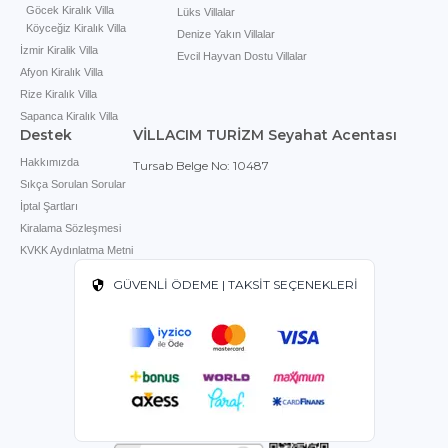
Göcek Kiralık Villa
Lüks Villalar
Köyceğiz Kiralık Villa
Denize Yakın Villalar
İzmir Kiralik Villa
Evcil Hayvan Dostu Villalar
Afyon Kiralık Villa
Rize Kiralık Villa
Sapanca Kiralık Villa
Destek
VİLLACIM TURİZM Seyahat Acentası
Hakkımızda
Tursab Belge No: 10487
Sıkça Sorulan Sorular
İptal Şartları
Kiralama Sözleşmesi
KVKK Aydınlatma Metni
GÜVENLİ ÖDEME | TAKSİT SEÇENEKLERİ