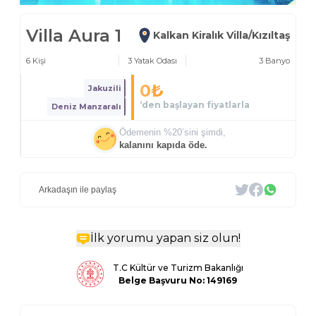
Villa Aura 1
Kalkan Kiralık Villa/Kızıltaş
6
Kişi
3
Yatak Odası
3
Banyo
0
₺
Jakuzili
‘den başlayan fiyatlarla
Deniz Manzaralı
Ödemenin %
20
’sini şimdi,
kalanını kapıda öde.
Arkadaşın ile paylaş
İlk yorumu yapan siz olun!
T.C Kültür ve Turizm Bakanlığı
Belge
Başvuru No: 149169