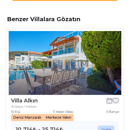
Benzer Villalara Gözatın
Villa Alkın
Antalya / Kalkan
10
Kişi
5
Yatak Odası
5
Banyo
Deniz Manzaralı
Merkeze Yakın
10.714
₺
-
25.714
₺
İncele