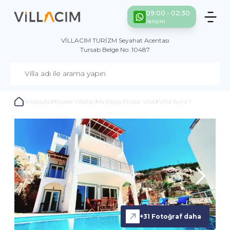
09:00 - 02:30
İletişim
VİLLACIM TURİZM Seyahat Acentası
Tursab Belge No: 10487
Anasayfa
Kiralık Villalar
Antalya Kiralık Villa
Villa Aura 1
+
31
Fotoğraf daha