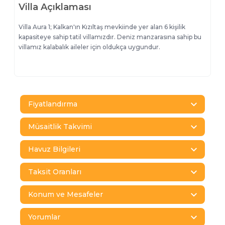
Villa Açıklaması
Villa Aura 1; Kalkan'ın Kızıltaş mevkiinde yer alan 6 kişilik
kapasiteye sahip tatil villamızdır. Deniz manzarasına sahip bu
villamız kalabalık aileler için oldukça uygundur.
Fiyatlandırma
Müsaitlik Takvimi
Havuz Bilgileri
Taksit Oranları
Konum ve Mesafeler
Yorumlar