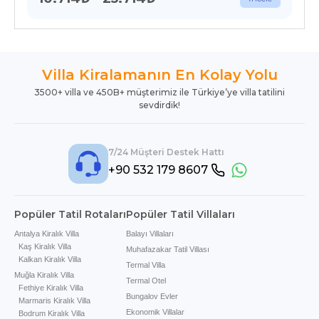
Villa Kiralamanın En Kolay Yolu
3500+ villa ve 450B+ müşterimiz ile Türkiye’ye villa tatilini
sevdirdik!
7/24 Müşteri Destek Hattı
+90 532 179 8607
Popüler Tatil Rotaları
Popüler Tatil Villaları
Antalya Kiralık Villa
Balayı Villaları
Kaş Kiralık Villa
Muhafazakar Tatil Villası
Kalkan Kiralık Villa
Termal Villa
Muğla Kiralık Villa
Termal Otel
Fethiye Kiralık Villa
Bungalov Evler
Marmaris Kiralık Villa
Ekonomik Villalar
Bodrum Kiralık Villa