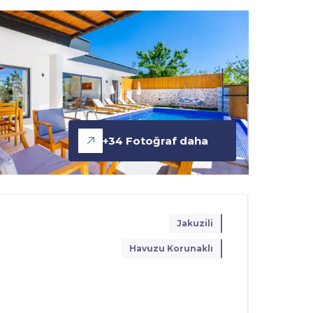
+
34
Fotoğraf daha
Jakuzili
Havuzu Korunaklı