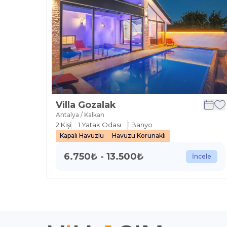
Villa Gozalak
Antalya / Kalkan
2
Kişi
1
Yatak Odası
1
Banyo
Kapalı Havuzlu
Havuzu Korunaklı
6.750
₺
-
13.500
₺
İncele