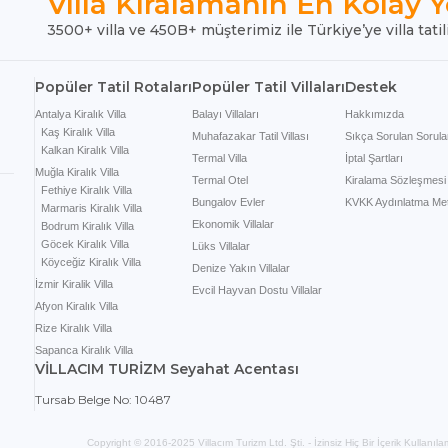
Villa Kiralamanın En Kolay Y
3500+ villa ve 450B+ müşterimiz ile Türkiye’ye villa tatil
Popüler Tatil Rotaları
Popüler Tatil Villaları
Destek
Antalya Kiralık Villa
Balayı Villaları
Hakkımızda
Kaş Kiralık Villa
Muhafazakar Tatil Villası
Sıkça Sorulan Sorula
Kalkan Kiralık Villa
Termal Villa
İptal Şartları
Muğla Kiralık Villa
Termal Otel
Kiralama Sözleşmesi
Fethiye Kiralık Villa
Bungalov Evler
KVKK Aydınlatma Met
Marmaris Kiralık Villa
Ekonomik Villalar
Bodrum Kiralık Villa
Göcek Kiralık Villa
Lüks Villalar
Köyceğiz Kiralık Villa
Denize Yakın Villalar
İzmir Kiralik Villa
Evcil Hayvan Dostu Villalar
Afyon Kiralık Villa
Rize Kiralık Villa
Sapanca Kiralık Villa
VİLLACIM TURİZM Seyahat Acentası
Tursab Belge No: 10487
Copyright © 2016-2025 Villacım Turizm Ltd. Şti. - İzinsiz Hiç Bir İçerik Kullanıl