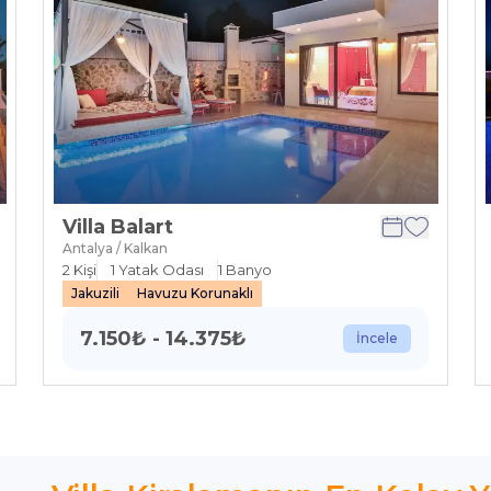
Villa Balart
Antalya / Kalkan
2
Kişi
1
Yatak Odası
1
Banyo
Jakuzili
Havuzu Korunaklı
7.150
₺
-
14.375
₺
İncele