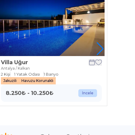
Villa Uğur
Villa
Antalya / Kalkan
Antalya 
2
Kişi
1
Yatak Odası
1
Banyo
4
Kişi
Jakuzili
Havuzu Korunaklı
Isıtmal
8.250
₺
-
10.250
₺
5.9
İncele