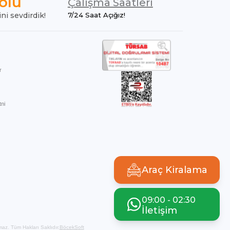
olu
Çalışma Saatleri
ini sevdirdik!
7/24 Saat Açığız!
r
ni
Araç Kiralama
09:00 - 02:30
İletişim
amaz. Tüm Hakları Saklıdır.
BöcekSoft