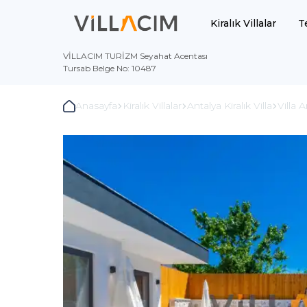
Kiralık Villalar
T
VİLLACIM TURİZM Seyahat Acentası
Tursab Belge No: 10487
Anasayfa
Kiralık Villalar
Antalya Kiralık Villa
Villa