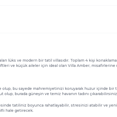
an lüks ve modern bir tatil villasıdır. Toplam 4 kişi konaklama 
iftleri ve küçük aileler için ideal olan Villa Amber, misafirleri
e
olup, bu sayede mahremiyetinizi koruyarak huzur içinde bir tat
 olup, burada güneşin ve temiz havanın tadını çıkarabilirsiniz
sinde tatiliniz boyunca rahatlayabilir, stresinizi atabilir ve ye
ifli hale getirecek.