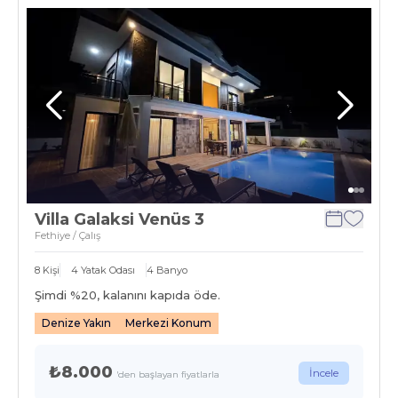
Villa Galaksi Venüs 3
Fethiye / Çalış
8
Kişi
4
Yatak Odası
4
Banyo
Şimdi %
20
, kalanını kapıda öde.
Denize Yakın
Merkezi Konum
₺8.000
İncele
'den başlayan fiyatlarla