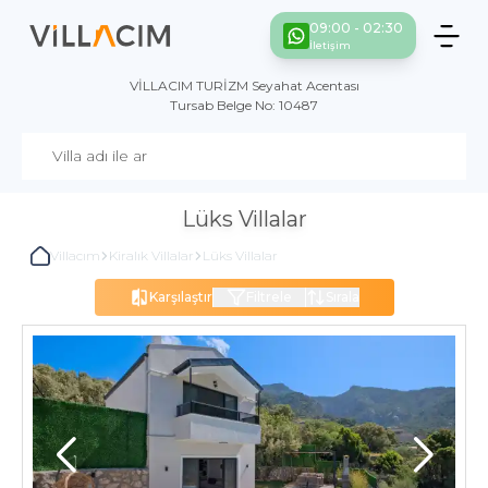
09:00 - 02:30
İletişim
VİLLACIM TURİZM Seyahat Acentası
Tursab Belge No: 10487
Lüks Villalar
Villacım
Kiralık Villalar
Lüks Villalar
Karşılaştır
Filtrele
Sırala