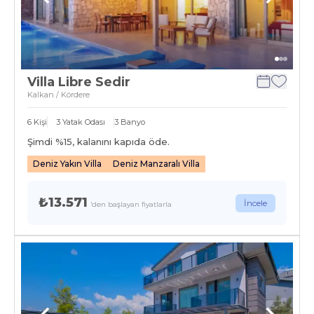
Villa Libre Sedir
Kalkan / Kördere
6
Kişi
3
Yatak Odası
3
Banyo
Şimdi %
15
, kalanını kapıda öde.
Deniz Yakın Villa
Deniz Manzaralı Villa
₺13.571
İncele
'den başlayan fiyatlarla