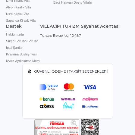
İzmir Kiralik Villa
Evcil Hayvan Dostu Villalar
Afyon Kiralık Villa
Rize Kiralık Villa
Sapanca Kiralık Villa
Destek
VİLLACIM TURİZM Seyahat Acentası
Hakkımızda
Tursab Belge No: 10487
Sıkça Sorulan Sorular
İptal Şartları
Kiralama Sözleşmesi
KVKK Aydınlatma Metni
GÜVENLİ ÖDEME | TAKSİT SEÇENEKLERİ