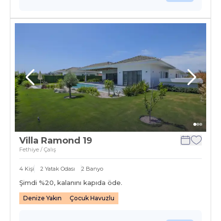
Villa Ramond 19
Fethiye / Çalış
4
Kişi
2
Yatak Odası
2
Banyo
Şimdi %
20
, kalanını kapıda öde.
Denize Yakın
Çocuk Havuzlu