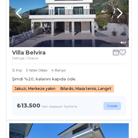
Villa Belvira
Fethiye / Ovacık
12
Kişi
5
Yatak Odası
4
Banyo
Şimdi %
20
, kalanını kapıda öde.
Jakuzi, Merkeze yakın
Bilardo, Masa tenisi, Langırt
₺13.500
İncele
'den başlayan fiyatlarla