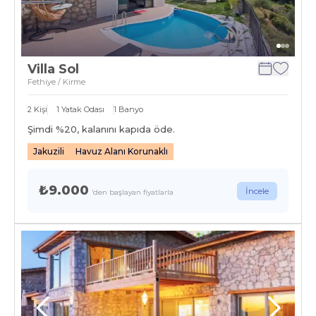
Villa Sol
Fethiye / Kirme
2
Kişi
1
Yatak Odası
1
Banyo
Şimdi %
20
, kalanını kapıda öde.
Jakuzili
Havuz Alanı Korunaklı
₺9.000
İncele
'den başlayan fiyatlarla