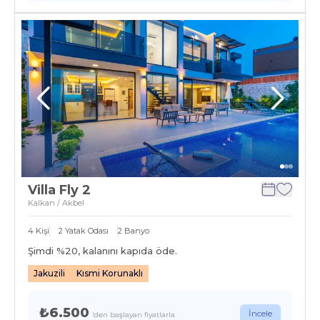
Villa Fly 2
Kalkan / Akbel
4
Kişi
2
Yatak Odası
2
Banyo
Şimdi %
20
, kalanını kapıda öde.
Jakuzili
Kısmi Korunaklı
₺6.500
İncele
'den başlayan fiyatlarla