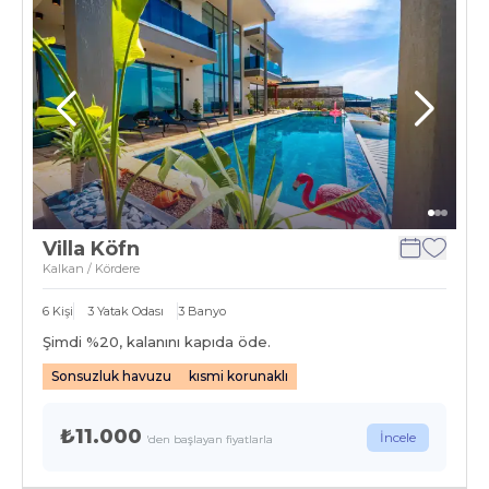
Villa Köfn
Kalkan / Kördere
6
Kişi
3
Yatak Odası
3
Banyo
Şimdi %
20
, kalanını kapıda öde.
Sonsuzluk havuzu
kısmi korunaklı
₺11.000
İncele
'den başlayan fiyatlarla