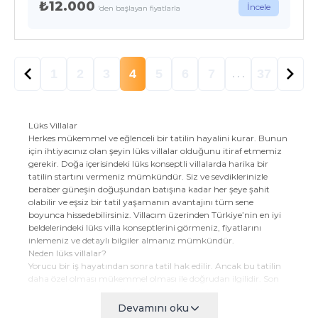
₺12.000
İncele
'den başlayan fiyatlarla
1
2
3
4
5
6
7
37
. . .
Lüks Villalar
Herkes mükemmel ve eğlenceli bir tatilin hayalini kurar. Bunun
için ihtiyacınız olan şeyin lüks villalar olduğunu itiraf etmemiz
gerekir. Doğa içerisindeki lüks konseptli villalarda harika bir
tatilin startını vermeniz mümkündür. Siz ve sevdiklerinizle
beraber güneşin doğuşundan batışına kadar her şeye şahit
olabilir ve eşsiz bir tatil yaşamanın avantajını tüm sene
boyunca hissedebilirsiniz. Villacım üzerinden Türkiye’nin en iyi
beldelerindeki lüks villa konseptlerini görmeniz, fiyatlarını
inlemeniz ve detaylı bilgiler almanız mümkündür.
Neden lüks villalar?
Yorucu bir iş hayatından sonra tatil hak edilir. Ancak bu tatilin
daha özel olması mükemmel olması ile doğrudan ilgilidir. Son
dönemlerin en çok tercih edilen tatil seçenekleri arasındaki villa
kiralama hizmetleri ile kendinize özgü bir tatil profiline sahip
Devamını oku
olabilirsiniz. Sevdiklerinizle beraber eşsiz bir tatile imza atabilir,