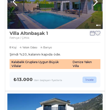
Villa Altınbaşak 1
Fethiye / Çiftlik
8
Kişi
4
Yatak Odası
4
Banyo
Şimdi %
20
, kalanını kapıda öde.
Kalabalık Gruplara Uygun Büyük
Denize Yakın
Villalar
Villa
₺13.000
İncele
'den başlayan fiyatlarla