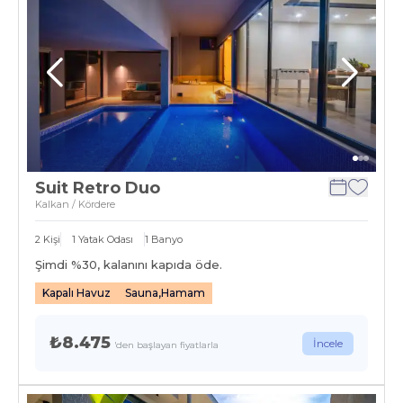
Suit Retro Duo
Kalkan / Kördere
2
Kişi
1
Yatak Odası
1
Banyo
Şimdi %
30
, kalanını kapıda öde.
Kapalı Havuz
Sauna,Hamam
₺8.475
İncele
'den başlayan fiyatlarla