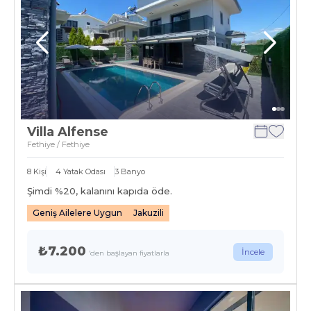
Villa Alfense
Fethiye / Fethiye
8
Kişi
4
Yatak Odası
3
Banyo
Şimdi %
20
, kalanını kapıda öde.
Geniş Ailelere Uygun
Jakuzili
₺7.200
İncele
'den başlayan fiyatlarla