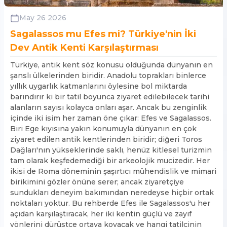
May 26 2026
Sagalassos mu Efes mi? Türkiye'nin İki
Dev Antik Kenti Karşılaştırması
Türkiye, antik kent söz konusu olduğunda dünyanın en
şanslı ülkelerinden biridir. Anadolu toprakları binlerce
yıllık uygarlık katmanlarını öylesine bol miktarda
barındırır ki bir tatil boyunca ziyaret edilebilecek tarihi
alanların sayısı kolayca onları aşar. Ancak bu zenginlik
içinde iki isim her zaman öne çıkar: Efes ve Sagalassos.
Biri Ege kıyısına yakın konumuyla dünyanın en çok
ziyaret edilen antik kentlerinden biridir; diğeri Toros
Dağları'nın yükseklerinde saklı, henüz kitlesel turizmin
tam olarak keşfedemediği bir arkeolojik mucizedir. Her
ikisi de Roma döneminin şaşırtıcı mühendislik ve mimari
birikimini gözler önüne serer; ancak ziyaretçiye
sundukları deneyim bakımından neredeyse hiçbir ortak
noktaları yoktur. Bu rehberde Efes ile Sagalassos'u her
açıdan karşılaştıracak, her iki kentin güçlü ve zayıf
yönlerini dürüstçe ortaya koyacak ve hangi tatilcinin