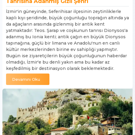
Tanrısına Adanmış Gizli Şehri
İzmir'in güneyinde, Seferihisar ilçesinin zeytinliklerle
kaplı kıyı şeridinde, büyük çoğunluğu toprağın altında ya
da ağaçların arasında gizlenmiş bir antik kent
yatmaktadır: Teos. Şarap ve coşkunun tanrısı Dionysos'a
adanmış bu Ionia kenti; antik çağın en büyük Dionysos
tapınağına, güçlü bir limana ve Anadolu'nun en canlı
kültür merkezlerinden birine ev sahipliği yapmıştır.
Bugün ise ziyaretçilerin büyük çoğunluğunun haberdar
olmadığı, İzmir'e bu denli yakın ama bu kadar az
keşfedilmiş bir destinasyon olarak beklemektedir.
Devamını Oku