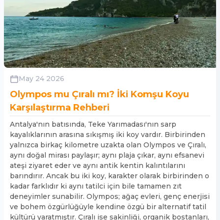
May 24 2026
Olympos mu Çıralı mı? İki Komşu Koyu
Karşılaştırma Rehberi
Antalya'nın batısında, Teke Yarımadası'nın sarp
kayalıklarının arasına sıkışmış iki koy vardır. Birbirinden
yalnızca birkaç kilometre uzakta olan Olympos ve Çıralı,
aynı doğal mirası paylaşır; aynı plaja çıkar, aynı efsanevi
ateşi ziyaret eder ve aynı antik kentin kalıntılarını
barındırır. Ancak bu iki koy, karakter olarak birbirinden o
kadar farklıdır ki aynı tatilci için bile tamamen zıt
deneyimler sunabilir. Olympos; ağaç evleri, genç enerjisi
ve bohem özgürlüğüyle kendine özgü bir alternatif tatil
kültürü yaratmıştır. Çıralı ise sakinliği, organik bostanları,