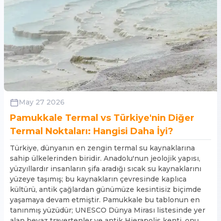
May 27 2026
Pamukkale Termal vs Türkiye'nin Diğer
Termal Noktaları: Hangisi Daha İyi?
Türkiye, dünyanın en zengin termal su kaynaklarına
sahip ülkelerinden biridir. Anadolu'nun jeolojik yapısı,
yüzyıllardır insanların şifa aradığı sıcak su kaynaklarını
yüzeye taşımış; bu kaynakların çevresinde kaplıca
kültürü, antik çağlardan günümüze kesintisiz biçimde
yaşamaya devam etmiştir. Pamukkale bu tablonun en
tanınmış yüzüdür; UNESCO Dünya Mirası listesinde yer
alan beyaz travertenler ve antik Hierapolis kenti, onu