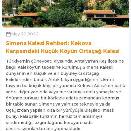
May 22 2026
Simena Kalesi Rehberi: Kekova
Karşısındaki Küçük Köyün Ortaçağ Kalesi
Türkiye'nin güneybatı kıyısında, Antalya'nın Kaş ilçesine
bağlı Kaleköy'ün tepesine kurulmuş Simena Kalesi;
dünyanın en küçük ve en büyüleyici ortaçağ
kalelerinden biridir. Antik Likya uygarlığının izlerini
taşıyan bu küçük köy; bir yanında Kekova Adası'nın batık
şehri, diğer yanında kaya mezarlarıyla dolu yamaçlar ve
önünde turkuaz bir körfezle adeta zamandan kopmuş
bir tablo sunar. Simena'ya yalnızca tekneyle ya da
Üçağız'dan yapılan kısa bir yürüyüşle ulaşılabilmesi;
burayı kalabalık turizmin henüz tam anlamıyla
sindirmediği, özgünlüğünü koruyan nadir
destinasyonlardan biri yapmaktadır.