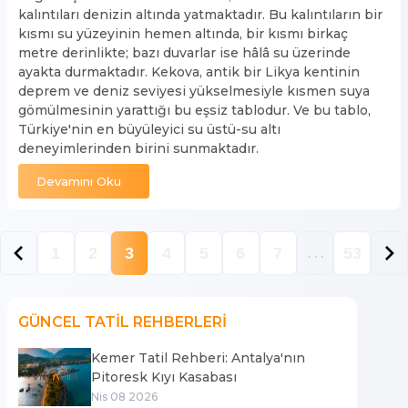
kalıntıları denizin altında yatmaktadır. Bu kalıntıların bir
kısmı su yüzeyinin hemen altında, bir kısmı birkaç
metre derinlikte; bazı duvarlar ise hâlâ su üzerinde
ayakta durmaktadır. Kekova, antik bir Likya kentinin
deprem ve deniz seviyesi yükselmesiyle kısmen suya
gömülmesinin yarattığı bu eşsiz tablodur. Ve bu tablo,
Türkiye'nin en büyüleyici su üstü-su altı
deneyimlerinden birini sunmaktadır.
Devamını Oku
1
2
3
4
5
6
7
53
. . .
GÜNCEL TATİL REHBERLERİ
Kemer Tatil Rehberi: Antalya'nın
Pitoresk Kıyı Kasabası
Nis 08 2026