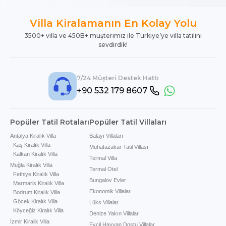
Villa Kiralamanın En Kolay Yolu
3500+ villa ve 450B+ müşterimiz ile Türkiye’ye villa tatilini
sevdirdik!
7/24 Müşteri Destek Hattı
+90 532 179 8607
Popüler Tatil Rotaları
Popüler Tatil Villaları
Antalya Kiralık Villa
Balayı Villaları
Kaş Kiralık Villa
Muhafazakar Tatil Villası
Kalkan Kiralık Villa
Termal Villa
Muğla Kiralık Villa
Termal Otel
Fethiye Kiralık Villa
Bungalov Evler
Marmaris Kiralık Villa
Ekonomik Villalar
Bodrum Kiralık Villa
Göcek Kiralık Villa
Lüks Villalar
Köyceğiz Kiralık Villa
Denize Yakın Villalar
İzmir Kiralik Villa
Evcil Hayvan Dostu Villalar