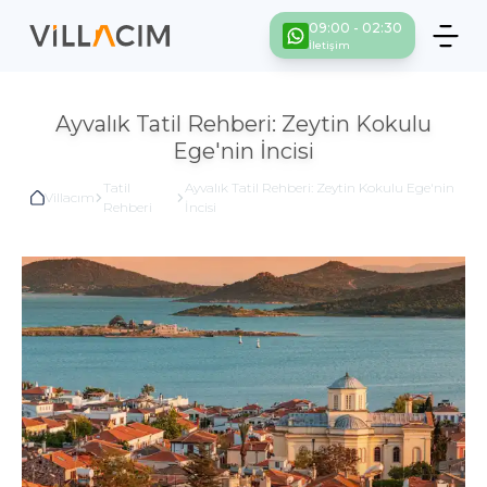
09:00 - 02:30
İletişim
Ayvalık Tatil Rehberi: Zeytin Kokulu
Ege'nin İncisi
Tatil
Ayvalık Tatil Rehberi: Zeytin Kokulu Ege'nin
Villacım
Rehberi
İncisi