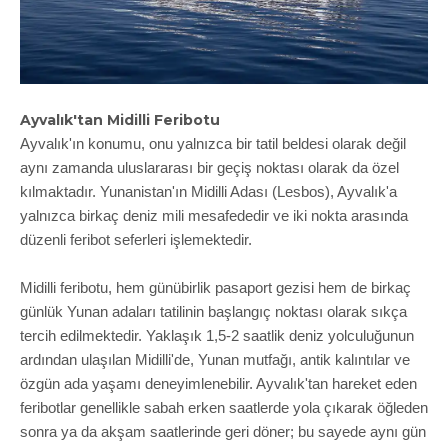
Ayvalık'tan Midilli Feribotu
Ayvalık'ın konumu, onu yalnızca bir tatil beldesi olarak değil
aynı zamanda uluslararası bir geçiş noktası olarak da özel
kılmaktadır. Yunanistan'ın Midilli Adası (Lesbos), Ayvalık'a
yalnızca birkaç deniz mili mesafededir ve iki nokta arasında
düzenli feribot seferleri işlemektedir.
Midilli feribotu, hem günübirlik pasaport gezisi hem de birkaç
günlük Yunan adaları tatilinin başlangıç noktası olarak sıkça
tercih edilmektedir. Yaklaşık 1,5-2 saatlik deniz yolculuğunun
ardından ulaşılan Midilli'de, Yunan mutfağı, antik kalıntılar ve
özgün ada yaşamı deneyimlenebilir. Ayvalık'tan hareket eden
feribotlar genellikle sabah erken saatlerde yola çıkarak öğleden
sonra ya da akşam saatlerinde geri döner; bu sayede aynı gün