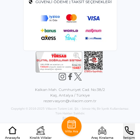
GÜVENLİ ÖDEME | TAKSİT SEÇENEKLERİ
Kalkan Mah. Cumhuriyet Cad. No:38/2
Kaş, Antalya / Türkiye
rezervasyon@villacim.com.tr
Copyright © 2016-2025 Villacım Turizm Ltd. Şti. - İzinsiz Hiç Bir İçerik Kullanılamaz.
Tüm Hakları Saklıdır.
BöcekSoft
Villa Ara
Anasayfa
Kiralik Villalar
Araç Kiralama
İletişim