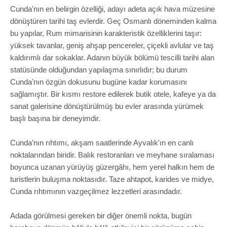
Cunda'nın en belirgin özelliği, adayı adeta açık hava müzesine
dönüştüren tarihi taş evlerdir. Geç Osmanlı döneminden kalma
bu yapılar, Rum mimarisinin karakteristik özelliklerini taşır:
yüksek tavanlar, geniş ahşap pencereler, çiçekli avlular ve taş
kaldırımlı dar sokaklar. Adanın büyük bölümü tescilli tarihi alan
statüsünde olduğundan yapılaşma sınırlıdır; bu durum
Cunda'nın özgün dokusunu bugüne kadar korumasını
sağlamıştır. Bir kısmı restore edilerek butik otele, kafeye ya da
sanat galerisine dönüştürülmüş bu evler arasında yürümek
başlı başına bir deneyimdir.
Cunda'nın rıhtımı, akşam saatlerinde Ayvalık'ın en canlı
noktalarından biridir. Balık restoranları ve meyhane sıralaması
boyunca uzanan yürüyüş güzergâhı, hem yerel halkın hem de
turistlerin buluşma noktasıdır. Taze ahtapot, karides ve midye,
Cunda rıhtımının vazgeçilmez lezzetleri arasındadır.
Adada görülmesi gereken bir diğer önemli nokta, bugün