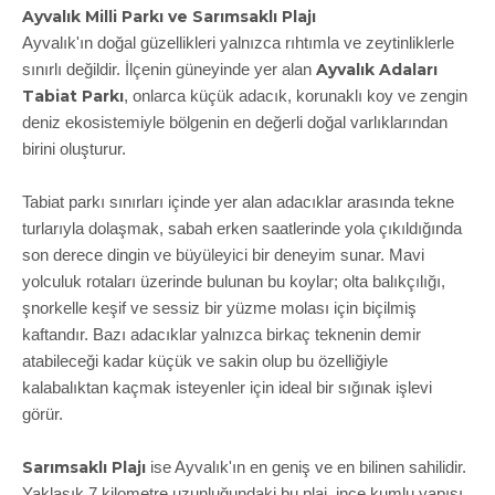
Ayvalık Milli Parkı ve Sarımsaklı Plajı
Ayvalık'ın doğal güzellikleri yalnızca rıhtımla ve zeytinliklerle
Ayvalık Adaları
sınırlı değildir. İlçenin güneyinde yer alan
Tabiat Parkı
, onlarca küçük adacık, korunaklı koy ve zengin
deniz ekosistemiyle bölgenin en değerli doğal varlıklarından
birini oluşturur.
Tabiat parkı sınırları içinde yer alan adacıklar arasında tekne
turlarıyla dolaşmak, sabah erken saatlerinde yola çıkıldığında
son derece dingin ve büyüleyici bir deneyim sunar. Mavi
yolculuk rotaları üzerinde bulunan bu koylar; olta balıkçılığı,
şnorkelle keşif ve sessiz bir yüzme molası için biçilmiş
kaftandır. Bazı adacıklar yalnızca birkaç teknenin demir
atabileceği kadar küçük ve sakin olup bu özelliğiyle
kalabalıktan kaçmak isteyenler için ideal bir sığınak işlevi
görür.
Sarımsaklı Plajı
ise Ayvalık'ın en geniş ve en bilinen sahilidir.
Yaklaşık 7 kilometre uzunluğundaki bu plaj, ince kumlu yapısı