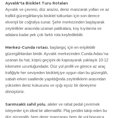
Ayvalık'ta Bisiklet Turu Rotaları
Ayvalık ve çevresi, düz arazisi, deniz manzaralı yolları ve az
trafikli güzergâhlarıyla bisiklet tutkunları için son derece
elverişli bir coğrafya sunar. Şehir merkezinden başlayarak
zeytinlikler arasında uzanan patikalara, koy kıyılarına ve
adalara kadar pek çok farklı rota keşfedilebilir.
Merkez-Cunda rotası
, başlangıç için en erişilebilir
güzergâhlardan biridir. Ayvalık merkezinden Cunda Adası'na
uzanan bu hat, köprü geçişini de kapsayarak yaklaşık 10-12
kilometre uzunluğundadır. Düz yol profili ve görece az araç
trafiğiyle her seviyeden bisikletçiye uygun olan bu güzergâh,
sabah erken saatlerde yapıldığında zeytinliklerin arasından
yükselen deniz kokusunu ve ışığı eşsiz bir deneyime
dönüştürür.
Sarımsaklı sahil yolu
, aileler ve rahat pedal çevirmek
isteyenler için ideal bir alternatiftir. Plaj şeridini takip eden bu
düz güzergâh, hem deniz manzarası hem de yol boyunca