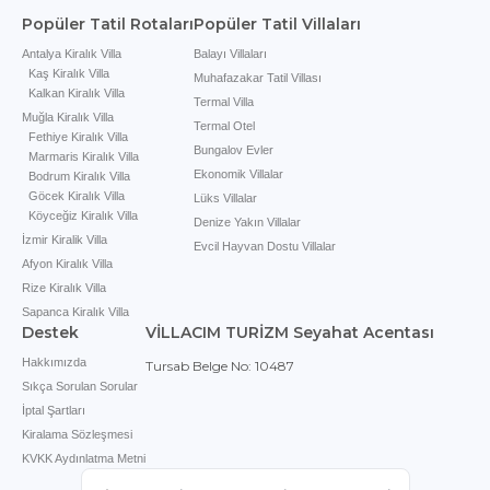
Popüler Tatil Rotaları
Popüler Tatil Villaları
Antalya Kiralık Villa
Balayı Villaları
Kaş Kiralık Villa
Muhafazakar Tatil Villası
Kalkan Kiralık Villa
Termal Villa
Muğla Kiralık Villa
Termal Otel
Fethiye Kiralık Villa
Bungalov Evler
Marmaris Kiralık Villa
Ekonomik Villalar
Bodrum Kiralık Villa
Göcek Kiralık Villa
Lüks Villalar
Köyceğiz Kiralık Villa
Denize Yakın Villalar
İzmir Kiralik Villa
Evcil Hayvan Dostu Villalar
Afyon Kiralık Villa
Rize Kiralık Villa
Sapanca Kiralık Villa
Destek
VİLLACIM TURİZM Seyahat Acentası
Hakkımızda
Tursab Belge No: 10487
Sıkça Sorulan Sorular
İptal Şartları
Kiralama Sözleşmesi
KVKK Aydınlatma Metni