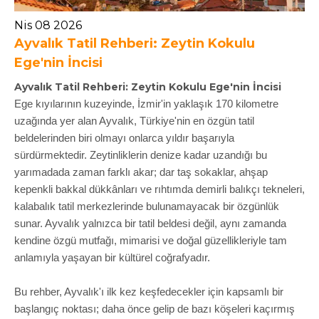
Nis 08 2026
Ayvalık Tatil Rehberi: Zeytin Kokulu
Ege'nin İncisi
Ayvalık Tatil Rehberi: Zeytin Kokulu Ege'nin İncisi
Ege kıyılarının kuzeyinde, İzmir'in yaklaşık 170 kilometre
uzağında yer alan Ayvalık, Türkiye'nin en özgün tatil
beldelerinden biri olmayı onlarca yıldır başarıyla
sürdürmektedir. Zeytinliklerin denize kadar uzandığı bu
yarımadada zaman farklı akar; dar taş sokaklar, ahşap
kepenkli bakkal dükkânları ve rıhtımda demirli balıkçı tekneleri,
kalabalık tatil merkezlerinde bulunamayacak bir özgünlük
sunar. Ayvalık yalnızca bir tatil beldesi değil, aynı zamanda
kendine özgü mutfağı, mimarisi ve doğal güzellikleriyle tam
anlamıyla yaşayan bir kültürel coğrafyadır.
Bu rehber, Ayvalık'ı ilk kez keşfedecekler için kapsamlı bir
başlangıç noktası; daha önce gelip de bazı köşeleri kaçırmış