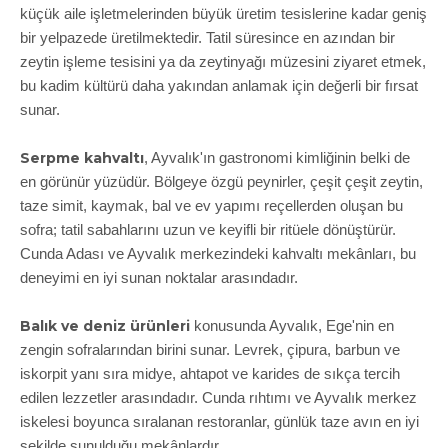
küçük aile işletmelerinden büyük üretim tesislerine kadar geniş
bir yelpazede üretilmektedir. Tatil süresince en azından bir
zeytin işleme tesisini ya da zeytinyağı müzesini ziyaret etmek,
bu kadim kültürü daha yakından anlamak için değerli bir fırsat
sunar.
Serpme kahvaltı
, Ayvalık'ın gastronomi kimliğinin belki de
en görünür yüzüdür. Bölgeye özgü peynirler, çeşit çeşit zeytin,
taze simit, kaymak, bal ve ev yapımı reçellerden oluşan bu
sofra; tatil sabahlarını uzun ve keyifli bir ritüele dönüştürür.
Cunda Adası ve Ayvalık merkezindeki kahvaltı mekânları, bu
deneyimi en iyi sunan noktalar arasındadır.
Balık ve deniz ürünleri
konusunda Ayvalık, Ege'nin en
zengin sofralarından birini sunar. Levrek, çipura, barbun ve
iskorpit yanı sıra midye, ahtapot ve karides de sıkça tercih
edilen lezzetler arasındadır. Cunda rıhtımı ve Ayvalık merkez
iskelesi boyunca sıralanan restoranlar, günlük taze avın en iyi
şekilde sunulduğu mekânlardır.