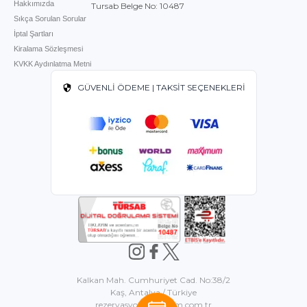
Hakkımızda
Tursab Belge No: 10487
Sıkça Sorulan Sorular
İptal Şartları
Kiralama Sözleşmesi
KVKK Aydınlatma Metni
GÜVENLİ ÖDEME | TAKSİT SEÇENEKLERİ
Kalkan Mah. Cumhuriyet Cad. No:38/2
Kaş, Antalya / Türkiye
rezervasyon@villacim.com.tr