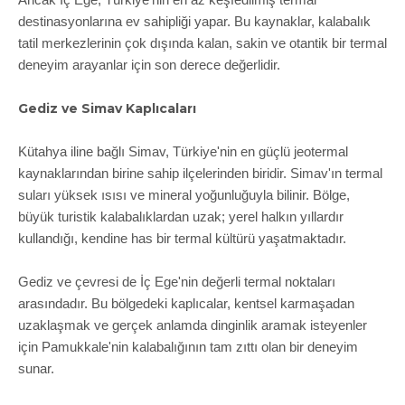
Ancak İç Ege, Türkiye'nin en az keşfedilmiş termal
destinasyonlarına ev sahipliği yapar. Bu kaynaklar, kalabalık
tatil merkezlerinin çok dışında kalan, sakin ve otantik bir termal
deneyim arayanlar için son derece değerlidir.
Gediz ve Simav Kaplıcaları
Kütahya iline bağlı Simav, Türkiye'nin en güçlü jeotermal
kaynaklarından birine sahip ilçelerinden biridir. Simav'ın termal
suları yüksek ısısı ve mineral yoğunluğuyla bilinir. Bölge,
büyük turistik kalabalıklardan uzak; yerel halkın yıllardır
kullandığı, kendine has bir termal kültürü yaşatmaktadır.
Gediz ve çevresi de İç Ege'nin değerli termal noktaları
arasındadır. Bu bölgedeki kaplıcalar, kentsel karmaşadan
uzaklaşmak ve gerçek anlamda dinginlik aramak isteyenler
için Pamukkale'nin kalabalığının tam zıttı olan bir deneyim
sunar.