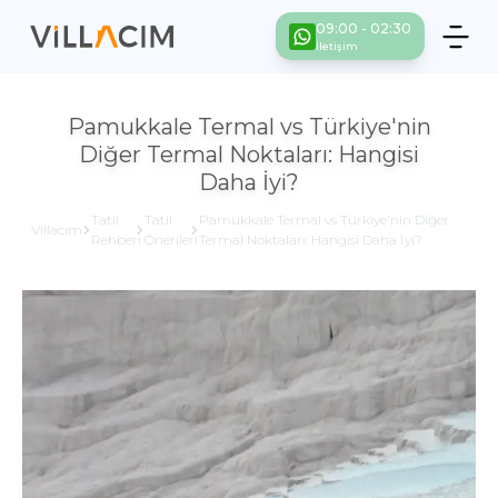
09:00 - 02:30
İletişim
Pamukkale Termal vs Türkiye'nin
Diğer Termal Noktaları: Hangisi
Daha İyi?
Tatil
Tatil
Pamukkale Termal vs Türkiye'nin Diğer
Villacım
Rehberi
Önerileri
Termal Noktaları: Hangisi Daha İyi?