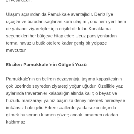
zirvesindedir.
Ulaşım açısından da Pamukkale avantajlıdır. Denizli'ye
uçuşlar ve buradan sağlanan kara ulaşımı, onu hem yerli hem
de yabancı ziyaretçiler için erişilebilir kılar. Konaklama
seçenekleri her bütçeye hitap eder: Ucuz pansiyonlardan
termal havuzlu butik otellere kadar geniş bir yelpaze
mevcuttur.
Eksiler: Pamukkale'nin Gölgeli Yüzü
Pamukkale'nin en belirgin dezavantajı, taşıma kapasitesinin
çok üzerinde seyreden ziyaretçi yoğunluğudur. Özellikle yaz
aylarında travertenler kalabalığın altında kalır; o beyaz ve
huzurlu manzarayı yalnız başınıza deneyimlemek neredeyse
imkânsız hale gelir. Erken saatlerde ya da sezon dışında
gitmek bu sorunu kısmen çözer; ancak tamamen ortadan
kaldırmaz.