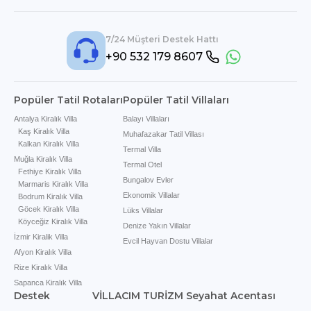
7/24 Müşteri Destek Hattı
+90 532 179 8607
Popüler Tatil Rotaları
Popüler Tatil Villaları
Antalya Kiralık Villa
Balayı Villaları
Kaş Kiralık Villa
Muhafazakar Tatil Villası
Kalkan Kiralık Villa
Termal Villa
Muğla Kiralık Villa
Termal Otel
Fethiye Kiralık Villa
Bungalov Evler
Marmaris Kiralık Villa
Ekonomik Villalar
Bodrum Kiralık Villa
Göcek Kiralık Villa
Lüks Villalar
Köyceğiz Kiralık Villa
Denize Yakın Villalar
İzmir Kiralik Villa
Evcil Hayvan Dostu Villalar
Afyon Kiralık Villa
Rize Kiralık Villa
Sapanca Kiralık Villa
Destek
VİLLACIM TURİZM Seyahat Acentası