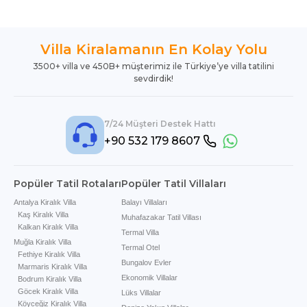
Villa Kiralamanın En Kolay Yolu
3500+ villa ve 450B+ müşterimiz ile Türkiye’ye villa tatilini
sevdirdik!
7/24 Müşteri Destek Hattı
+90 532 179 8607
Popüler Tatil Rotaları
Popüler Tatil Villaları
Antalya Kiralık Villa
Balayı Villaları
Kaş Kiralık Villa
Muhafazakar Tatil Villası
Kalkan Kiralık Villa
Termal Villa
Muğla Kiralık Villa
Termal Otel
Fethiye Kiralık Villa
Bungalov Evler
Marmaris Kiralık Villa
Ekonomik Villalar
Bodrum Kiralık Villa
Göcek Kiralık Villa
Lüks Villalar
Köyceğiz Kiralık Villa