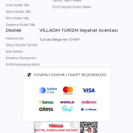
Denize Yakın Villalar
İzmir Kiralik Villa
Evcil Hayvan Dostu Villalar
Afyon Kiralık Villa
Rize Kiralık Villa
Sapanca Kiralık Villa
Destek
VİLLACIM TURİZM Seyahat Acentası
Hakkımızda
Tursab Belge No: 10487
Sıkça Sorulan Sorular
İptal Şartları
Kiralama Sözleşmesi
KVKK Aydınlatma Metni
GÜVENLİ ÖDEME | TAKSİT SEÇENEKLERİ