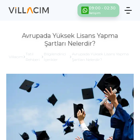
09:00 - 02:30
İletişim
Avrupada Yüksek Lisans Yapma
Şartları Nelerdir?
Tatil
Bilgilendirici
Avrupada Yüksek Lisans Yapma
Villacım
Rehberi
İçerikler
Şartları Nelerdir?