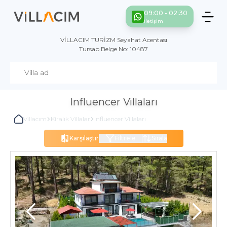
09:00 - 02:30
İletişim
VİLLACIM TURİZM Seyahat Acentası
Tursab Belge No: 10487
Influencer Villaları
Villacım
Kiralık Villalar
Influencer Villaları
Karşılaştır
Filtrele
Sırala