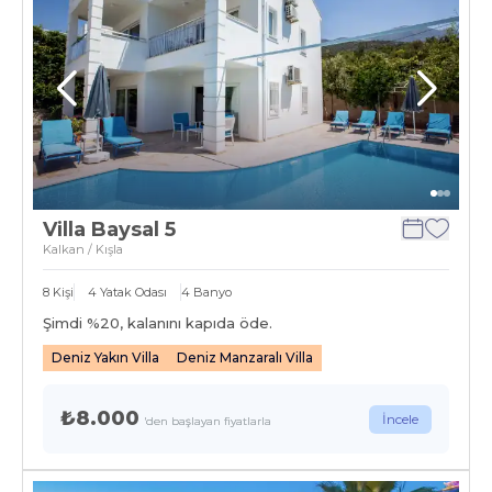
Villa Baysal 5
Kalkan / Kışla
8
Kişi
4
Yatak Odası
4
Banyo
Şimdi %
20
, kalanını kapıda öde.
Deniz Yakın Villa
Deniz Manzaralı Villa
₺8.000
İncele
'den başlayan fiyatlarla