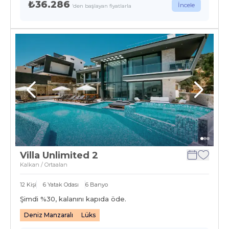
₺36.286
İncele
'den başlayan fiyatlarla
Villa Unlimited 2
Kalkan / Ortaalan
12
Kişi
6
Yatak Odası
6
Banyo
Şimdi %
30
, kalanını kapıda öde.
Deniz Manzaralı
Lüks