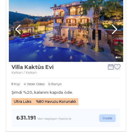
Villa Kaktüs Evi
Kalkan / Kalkan
8
Kişi
4
Yatak Odası
6
Banyo
Şimdi %
20
, kalanını kapıda öde.
Ultra Lüks
%80 Havuzu Korunaklı
₺31.191
İncele
'den başlayan fiyatlarla