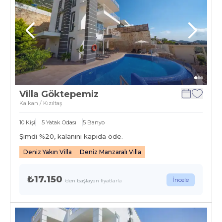
Villa Göktepemiz
Kalkan / Kızıltaş
10
Kişi
5
Yatak Odası
5
Banyo
Şimdi %
20
, kalanını kapıda öde.
Deniz Yakın Villa
Deniz Manzaralı Villa
₺17.150
İncele
'den başlayan fiyatlarla