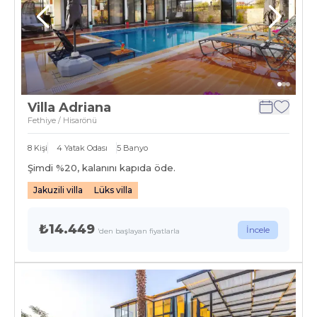
Villa Adriana
Fethiye / Hisarönü
8
Kişi
4
Yatak Odası
5
Banyo
Şimdi %
20
, kalanını kapıda öde.
Jakuzili villa
Lüks villa
₺14.449
İncele
'den başlayan fiyatlarla