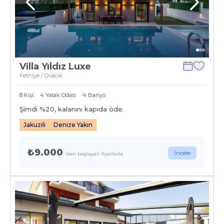
Villa Yıldız Luxe
Fethiye / Ovacık
8
Kişi
4
Yatak Odası
4
Banyo
Şimdi %
20
, kalanını kapıda öde.
Jakuzili
Denize Yakın
₺9.000
İncele
'den başlayan fiyatlarla