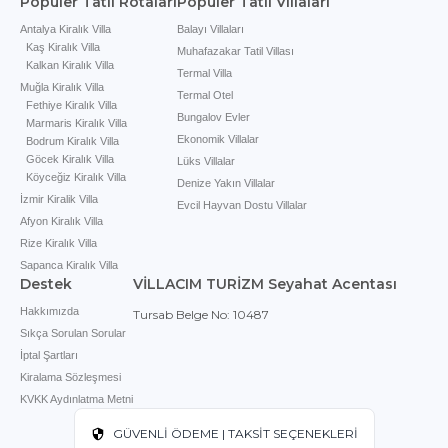
Popüler Tatil Rotaları
Popüler Tatil Villaları
Antalya Kiralık Villa
Balayı Villaları
Kaş Kiralık Villa
Muhafazakar Tatil Villası
Kalkan Kiralık Villa
Termal Villa
Muğla Kiralık Villa
Termal Otel
Fethiye Kiralık Villa
Bungalov Evler
Marmaris Kiralık Villa
Ekonomik Villalar
Bodrum Kiralık Villa
Göcek Kiralık Villa
Lüks Villalar
Köyceğiz Kiralık Villa
Denize Yakın Villalar
İzmir Kiralik Villa
Evcil Hayvan Dostu Villalar
Afyon Kiralık Villa
Rize Kiralık Villa
Sapanca Kiralık Villa
Destek
VİLLACIM TURİZM Seyahat Acentası
Hakkımızda
Tursab Belge No: 10487
Sıkça Sorulan Sorular
İptal Şartları
Kiralama Sözleşmesi
KVKK Aydınlatma Metni
GÜVENLİ ÖDEME | TAKSİT SEÇENEKLERİ