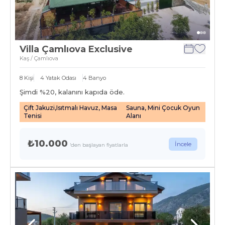
Villa Çamlıova Exclusive
Kaş / Çamlıova
8
Kişi
4
Yatak Odası
4
Banyo
Şimdi %
20
, kalanını kapıda öde.
Çift Jakuzi,Isıtmalı Havuz, Masa
Sauna, Mini Çocuk Oyun
Tenisi
Alanı
₺10.000
İncele
'den başlayan fiyatlarla