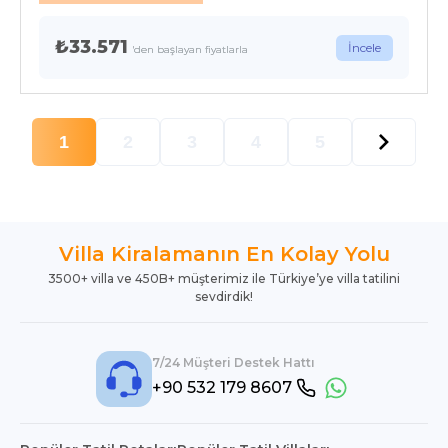
₺33.571
İncele
'den başlayan fiyatlarla
1
2
3
4
5
Villa Kiralamanın En Kolay Yolu
3500+ villa ve 450B+ müşterimiz ile Türkiye’ye villa tatilini
sevdirdik!
7/24 Müşteri Destek Hattı
+90 532 179 8607