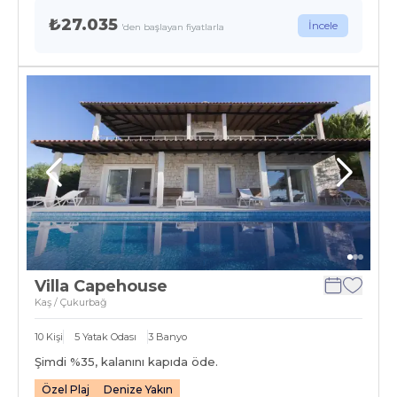
₺27.035
İncele
'den başlayan fiyatlarla
Villa Capehouse
Kaş / Çukurbağ
10
Kişi
5
Yatak Odası
3
Banyo
Şimdi %
35
, kalanını kapıda öde.
Özel Plaj
Denize Yakın