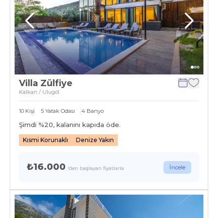
Villa Zülfiye
Kalkan / Ulugöl
10
Kişi
5
Yatak Odası
4
Banyo
Şimdi %
20
, kalanını kapıda öde.
Kısmi Korunaklı
Denize Yakın
₺16.000
İncele
'den başlayan fiyatlarla