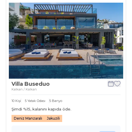
Villa Buseduo
Kalkan / Kalkan
10
Kişi
5
Yatak Odası
5
Banyo
Şimdi %
15
, kalanını kapıda öde.
Deniz Manzaralı
Jakuzili