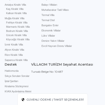
Antalya Kiralık Villa
Balayı Villaları
Kaş Kiralık Villa
Muhafazakar Tatil Villası
Kalkan Kiralık Villa
Termal Villa
Muğla Kiralık Villa
Termal Otel
Fethiye Kiralık Villa
Bungalov Evler
Marmaris Kiralık Villa
Ekonomik Villalar
Bodrum Kiralık Villa
Göcek Kiralık Villa
Lüks Villalar
Köyceğiz Kiralık Villa
Denize Yakın Villalar
İzmir Kiralik Villa
Evcil Hayvan Dostu Villalar
Afyon Kiralık Villa
Rize Kiralık Villa
Sapanca Kiralık Villa
Destek
VİLLACIM TURİZM Seyahat Acentası
Hakkımızda
Tursab Belge No: 10487
Sıkça Sorulan Sorular
İptal Şartları
Kiralama Sözleşmesi
KVKK Aydınlatma Metni
GÜVENLİ ÖDEME | TAKSİT SEÇENEKLERİ