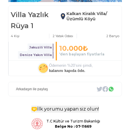
Villa Yazlık
Kalkan Kiralık Villa/
Üzümlü Köyü
Rüya 1
4
Kişi
2
Yatak Odası
2
Banyo
10.000
₺
Jakuzili Villa
‘den başlayan fiyatlarla
Denize Yakın Villa
Ödemenin %
20
’sini şimdi,
kalanını kapıda öde.
Arkadaşın ile paylaş
İlk yorumu yapan siz olun!
T.C Kültür ve Turizm Bakanlığı
Belge
No : 07-11669