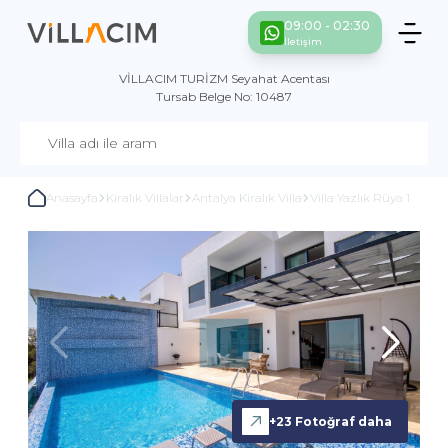
09:00 - 02:30
İletişim
VİLLACIM TURİZM Seyahat Acentası
Tursab Belge No: 10487
Anasayfa
Kiralık Villalar
Antalya Kiralık Villa
Villa Yazlık Rüya 1
+
23
Fotoğraf daha