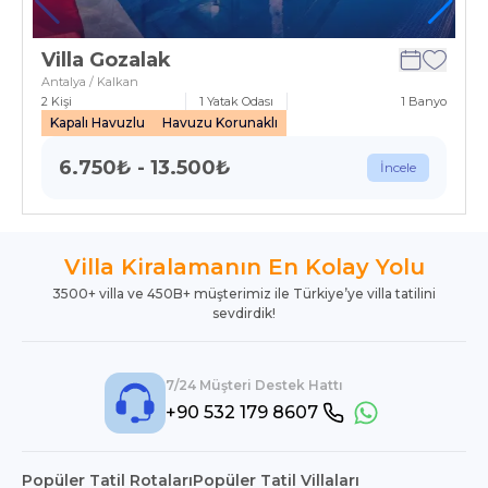
Villa Gozalak
Antalya / Kalkan
2
Kişi
1
Yatak Odası
1
Banyo
Kapalı Havuzlu
Havuzu Korunaklı
6.750
₺
-
13.500
₺
İncele
Villa Kiralamanın En Kolay Yolu
3500+ villa ve 450B+ müşterimiz ile Türkiye’ye villa tatilini
sevdirdik!
7/24 Müşteri Destek Hattı
+90 532 179 8607
Popüler Tatil Rotaları
Popüler Tatil Villaları