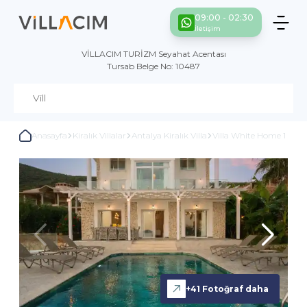
09:00 - 02:30
İletişim
VİLLACIM TURİZM Seyahat Acentası
Tursab Belge No: 10487
Anasayfa
Kiralık Villalar
Antalya Kiralık Villa
Villa White Home 1
+
41
Fotoğraf daha