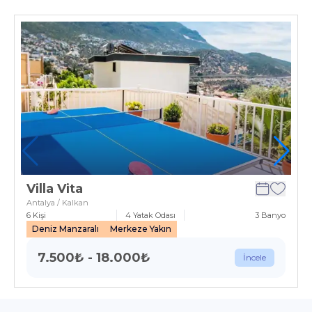
Villa Vita
Antalya / Kalkan
6
Kişi
4
Yatak Odası
3
Banyo
Deniz Manzaralı
Merkeze Yakın
7.500
₺
-
18.000
₺
İncele