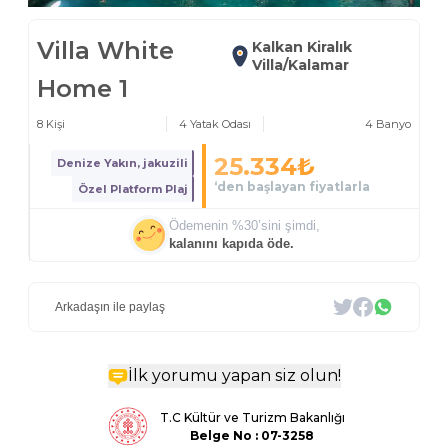
Villa White
Kalkan Kiralık
Villa/Kalamar
Home 1
8
Kişi
4
Yatak Odası
4
Banyo
25.334
₺
Denize Yakın, jakuzili
‘den başlayan fiyatlarla
Özel Platform Plaj
Ödemenin %
30
’sini şimdi,
kalanını kapıda öde.
Arkadaşın ile paylaş
İlk yorumu yapan siz olun!
T.C Kültür ve Turizm Bakanlığı
Belge
No : 07-3258