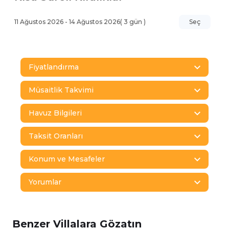
11 Ağustos 2026
-
14 Ağustos 2026
(
3
gün )
Seç
Fiyatlandırma
Müsaitlik Takvimi
Havuz Bilgileri
Taksit Oranları
Konum ve Mesafeler
Yorumlar
Benzer Villalara Gözatın