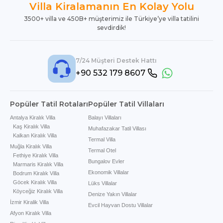
Villa Kiralamanın En Kolay Yolu
3500+ villa ve 450B+ müşterimiz ile Türkiye’ye villa tatilini
sevdirdik!
7/24 Müşteri Destek Hattı
+90 532 179 8607
Popüler Tatil Rotaları
Popüler Tatil Villaları
Antalya Kiralık Villa
Balayı Villaları
Kaş Kiralık Villa
Muhafazakar Tatil Villası
Kalkan Kiralık Villa
Termal Villa
Muğla Kiralık Villa
Termal Otel
Fethiye Kiralık Villa
Bungalov Evler
Marmaris Kiralık Villa
Ekonomik Villalar
Bodrum Kiralık Villa
Göcek Kiralık Villa
Lüks Villalar
Köyceğiz Kiralık Villa
Denize Yakın Villalar
İzmir Kiralik Villa
Evcil Hayvan Dostu Villalar
Afyon Kiralık Villa