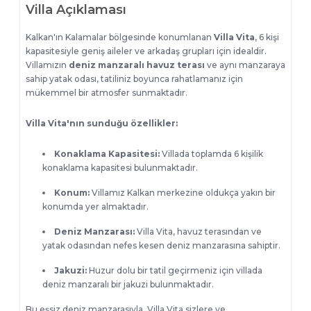
Villa Açıklaması
Kalkan'ın Kalamalar bölgesinde konumlanan
Villa Vita
, 6 kişi
kapasitesiyle geniş aileler ve arkadaş grupları için idealdir.
Villamızın
deniz manzaralı havuz terası
ve aynı manzaraya
sahip yatak odası, tatiliniz boyunca rahatlamanız için
mükemmel bir atmosfer sunmaktadır.
Villa Vita'nın sunduğu özellikler:
Konaklama Kapasitesi:
Villada toplamda 6 kişilik
konaklama kapasitesi bulunmaktadır.
Konum:
Villamız Kalkan merkezine oldukça yakın bir
konumda yer almaktadır.
Deniz Manzarası:
Villa Vita, havuz terasından ve
yatak odasından nefes kesen deniz manzarasına sahiptir.
Jakuzi:
Huzur dolu bir tatil geçirmeniz için villada
deniz manzaralı bir jakuzi bulunmaktadır.
Bu eşsiz deniz manzarasıyla, Villa Vita sizlere ve