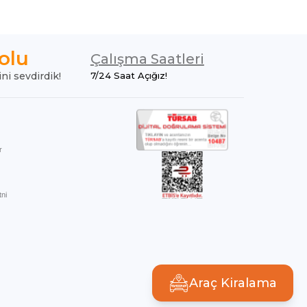
olu
Çalışma Saatleri
ini sevdirdik!
7/24 Saat Açığız!
r
ni
Araç Kiralama