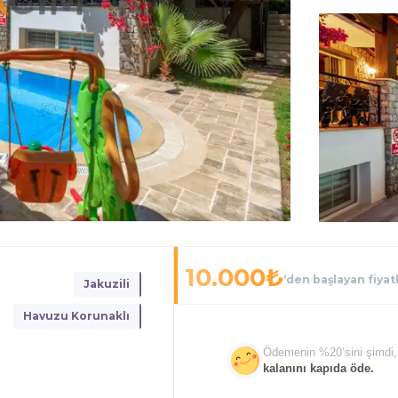
10.000
₺
‘den başlayan fiyat
Jakuzili
Havuzu Korunaklı
Ödemenin %
20
’sini şimdi,
kalanını kapıda öde.