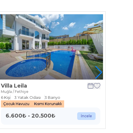
Villa Leila
Villa
Muğla / Fethiye
Muğla / 
6
Kişi
3
Yatak Odası
3
Banyo
9
Kişi
Çocuk Havuzu
Kısmi Korunaklı
Bahçel
6.600
₺
-
20.500
₺
10.
İncele