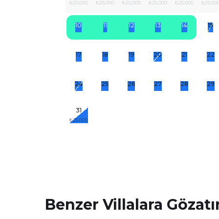
₺25.000
₺25.000
₺25.000
₺25.000
₺25.000
₺25.00
10
11
12
13
14
15
17
18
19
20
21
22
24
25
26
27
28
29
31
₺25.000
Benzer Villalara Gözatı