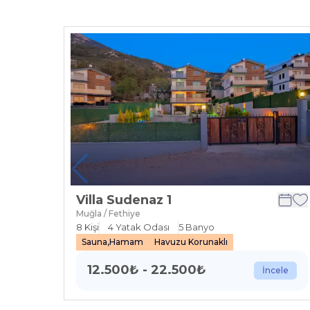
Villa Sudenaz 1
Muğla / Fethiye
8
Kişi
4
Yatak Odası
5
Banyo
Sauna,Hamam
Havuzu Korunaklı
12.500
₺
-
22.500
₺
İncele