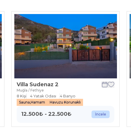
Villa Sudenaz 2
Muğla / Fethiye
8
Kişi
4
Yatak Odası
4
Banyo
Sauna,Hamam
Havuzu Korunaklı
12.500
₺
-
22.500
₺
İncele