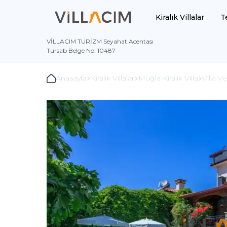
Kiralık Villalar
T
VİLLACIM TURİZM Seyahat Acentası
Tursab Belge No: 10487
Anasayfa
Kiralık Villalar
Muğla Kiralık Villa
Villa V