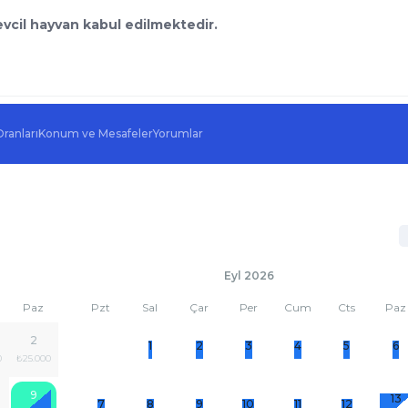
evcil hayvan kabul edilmektedir.
Oranları
Konum ve Mesafeler
Yorumlar
Eyl 2026
Paz
Pzt
Sal
Çar
Per
Cum
Cts
Paz
2
1
2
3
4
5
6
0
₺25.000
9
13
7
8
9
10
11
12