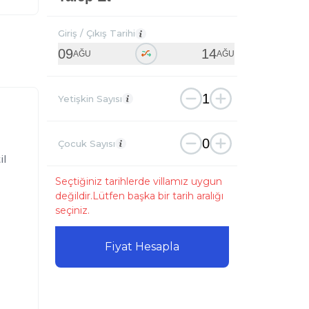
Giriş / Çıkış Tarihi
09
14
AĞU
AĞU
1
Yetişkin Sayısı
0
Çocuk Sayısı
il
Seçtiğiniz tarihlerde villamız uygun
değildir.Lütfen başka bir tarih aralığı
seçiniz.
Fiyat Hesapla