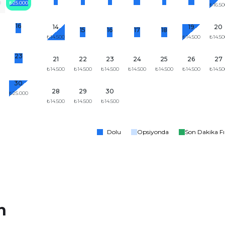
0
₺25.000
₺16.50
16
14
19
20
15
16
17
18
₺14.500
₺14.500
₺14.50
23
21
22
23
24
25
26
27
₺14.500
₺14.500
₺14.500
₺14.500
₺14.500
₺14.500
₺14.50
30
28
29
30
₺25.000
₺14.500
₺14.500
₺14.500
Dolu
Opsiyonda
Son Dakika Fı
n