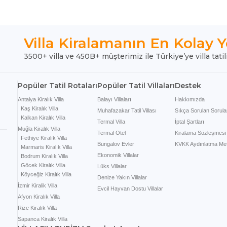
Villa Kiralamanın En Kolay Y
3500+ villa ve 450B+ müşterimiz ile Türkiye’ye villa tatil
Popüler Tatil Rotaları
Popüler Tatil Villaları
Destek
Antalya Kiralık Villa
Balayı Villaları
Hakkımızda
Kaş Kiralık Villa
Muhafazakar Tatil Villası
Sıkça Sorulan Sorula
Kalkan Kiralık Villa
Termal Villa
İptal Şartları
Muğla Kiralık Villa
Termal Otel
Kiralama Sözleşmesi
Fethiye Kiralık Villa
Bungalov Evler
KVKK Aydınlatma Met
Marmaris Kiralık Villa
Ekonomik Villalar
Bodrum Kiralık Villa
Göcek Kiralık Villa
Lüks Villalar
Köyceğiz Kiralık Villa
Denize Yakın Villalar
İzmir Kiralik Villa
Evcil Hayvan Dostu Villalar
Afyon Kiralık Villa
Rize Kiralık Villa
Sapanca Kiralık Villa