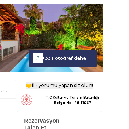
+
33
Fotoğraf daha
İlk yorumu yapan siz olun!
larla
T.C Kültür ve Turizm Bakanlığı
Belge
No : 48-11067
Rezervasyon
Talep Et