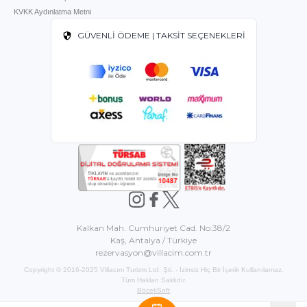
KVKK Aydınlatma Metni
GÜVENLİ ÖDEME | TAKSİT SEÇENEKLERİ
Kalkan Mah. Cumhuriyet Cad. No:38/2
Kaş, Antalya / Türkiye
rezervasyon@villacim.com.tr
Copyright © 2016-2025 Villacım Turizm Ltd. Şti. - İzinsiz Hiç Bir İçerik Kullanılamaz.
Tüm Hakları Saklıdır.
BöcekSoft