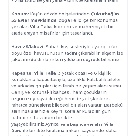
- Villa Duru ile yan yana – birlikte kiralama imkanı
Konum:
Kaş’ın gözde bölgelerinden
Çukurbağ’ın
55 Evler mevkisinde
, doğa ile iç içe bir konumda
yer alan
Villa Talia
, konforu ve mahremiyeti bir
arada arayan misafirler için tasarlandı.
Havuz&Jakuzi:
Sabah kuş sesleriyle uyanıp, gün
boyu özel havuzunuzun tadını çıkarabilir, akşam ise
jakuzinizde dinlenirken yıldızları seyredebilirsiniz.
Kapasite: Villa Talia
, 3 yatak odası ve 6 kişilik
konaklama kapasitesiyle, özellikle kalabalık aileler
ve arkadaş grupları için ferah bir yaşam alanı sunar.
Geniş ve korunaklı bahçesi, hem çocukların
özgürce oynayabileceği hem de yetişkinlerin
rahatça güneşlenebileceği bir alan yaratır. Barbekü
alanında ailenizle keyifli sofralar kurabilir, gün
batımının huzurunu birlikte
yaşayabilirsiniz.Ayrıca,
yanı başında yer alan Villa
ile birlikte kiralama imkanı sayesinde, daha
Duru