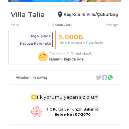
Villa Talia
Kaş Kiralık Villa/Çukurbağ
6
Kişi
3
Yatak Odası
3
Banyo
5.000
₺
Doğa İçinde
‘den başlayan fiyatlarla
Havuzu Korunaklı
Ödemenin %
20
’sini şimdi,
kalanını kapıda öde.
Arkadaşın ile paylaş
İlk yorumu yapan siz olun!
T.C Kültür ve Turizm Bakanlığı
Belge
No : 07-2070