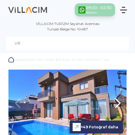
09:00 - 02:30
İletişim
VİLLACIM TURİZM Seyahat Acentası
Tursab Belge No: 10487
Anasayfa
Kiralık Villalar
Antalya Kiralık Villa
Villa Talia
+
49
Fotoğraf daha