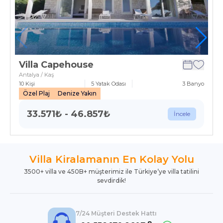
Villa Capehouse
Antalya / Kaş
10
Kişi
5
Yatak Odası
3
Banyo
Özel Plaj
Denize Yakın
33.571
₺
-
46.857
₺
İncele
Villa Kiralamanın En Kolay Yolu
3500+ villa ve 450B+ müşterimiz ile Türkiye’ye villa tatilini
sevdirdik!
7/24 Müşteri Destek Hattı