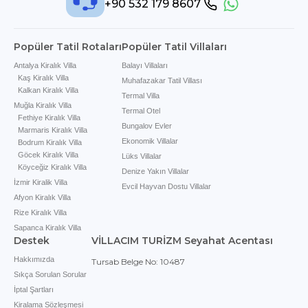
+90 532 179 8607
Popüler Tatil Rotaları
Popüler Tatil Villaları
Antalya Kiralık Villa
Balayı Villaları
Kaş Kiralık Villa
Muhafazakar Tatil Villası
Kalkan Kiralık Villa
Termal Villa
Muğla Kiralık Villa
Termal Otel
Fethiye Kiralık Villa
Bungalov Evler
Marmaris Kiralık Villa
Ekonomik Villalar
Bodrum Kiralık Villa
Göcek Kiralık Villa
Lüks Villalar
Köyceğiz Kiralık Villa
Denize Yakın Villalar
İzmir Kiralik Villa
Evcil Hayvan Dostu Villalar
Afyon Kiralık Villa
Rize Kiralık Villa
Sapanca Kiralık Villa
Destek
VİLLACIM TURİZM Seyahat Acentası
Hakkımızda
Tursab Belge No: 10487
Sıkça Sorulan Sorular
İptal Şartları
Kiralama Sözleşmesi