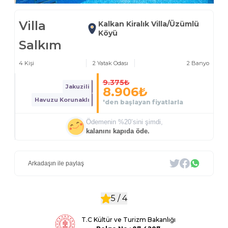
Villa
Kalkan Kiralık Villa/Üzümlü
Köyü
Salkım
4
Kişi
2
Yatak Odası
2
Banyo
9.375
₺
Jakuzili
8.906
₺
Havuzu Korunaklı
'den başlayan fiyatlarla
Ödemenin %
20
’sini şimdi,
kalanını kapıda öde.
Arkadaşın ile paylaş
5 /
4
T.C Kültür ve Turizm Bakanlığı