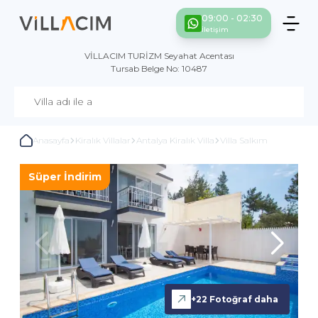
09:00 - 02:30
İletişim
VİLLACIM TURİZM Seyahat Acentası
Tursab Belge No: 10487
Anasayfa
Kiralık Villalar
Antalya Kiralık Villa
Villa Salkım
Süper İndirim
+
22
Fotoğraf daha