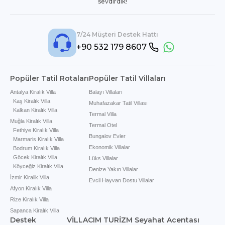
sevdirdik!
7/24 Müşteri Destek Hattı
+90 532 179 8607
Popüler Tatil Rotaları
Popüler Tatil Villaları
Antalya Kiralık Villa
Balayı Villaları
Kaş Kiralık Villa
Muhafazakar Tatil Villası
Kalkan Kiralık Villa
Termal Villa
Muğla Kiralık Villa
Termal Otel
Fethiye Kiralık Villa
Bungalov Evler
Marmaris Kiralık Villa
Ekonomik Villalar
Bodrum Kiralık Villa
Göcek Kiralık Villa
Lüks Villalar
Köyceğiz Kiralık Villa
Denize Yakın Villalar
İzmir Kiralik Villa
Evcil Hayvan Dostu Villalar
Afyon Kiralık Villa
Rize Kiralık Villa
Sapanca Kiralık Villa
Destek
VİLLACIM TURİZM Seyahat Acentası