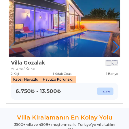
Villa Gozalak
Antalya / Kalkan
2
Kişi
1
Yatak Odası
1
Banyo
Kapalı Havuzlu
Havuzu Korunaklı
6.750
₺
-
13.500
₺
İncele
Villa Kiralamanın En Kolay Yolu
3500+ villa ve 450B+ müşterimiz ile Türkiye’ye villa tatilini