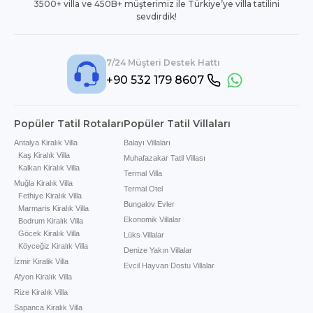
3500+ villa ve 450B+ müşterimiz ile Türkiye’ye villa tatilini
sevdirdik!
7/24 Müşteri Destek Hattı
+90 532 179 8607
Popüler Tatil Rotaları
Popüler Tatil Villaları
Antalya Kiralık Villa
Balayı Villaları
Kaş Kiralık Villa
Muhafazakar Tatil Villası
Kalkan Kiralık Villa
Termal Villa
Muğla Kiralık Villa
Termal Otel
Fethiye Kiralık Villa
Bungalov Evler
Marmaris Kiralık Villa
Ekonomik Villalar
Bodrum Kiralık Villa
Göcek Kiralık Villa
Lüks Villalar
Köyceğiz Kiralık Villa
Denize Yakın Villalar
İzmir Kiralik Villa
Evcil Hayvan Dostu Villalar
Afyon Kiralık Villa
Rize Kiralık Villa
Sapanca Kiralık Villa