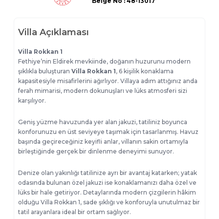
Belge
No : 48-13017
Villa Açıklaması
Villa Rokkan 1
Fethiye’nin Eldirek mevkiinde, doğanın huzurunu modern
şıklıkla buluşturan
Villa Rokkan 1
, 6 kişilik konaklama
kapasitesiyle misafirlerini ağırlıyor. Villaya adım attığınız anda
ferah mimarisi, modern dokunuşları ve lüks atmosferi sizi
karşılıyor.
Geniş yüzme havuzunda yer alan jakuzi, tatiliniz boyunca
konforunuzu en üst seviyeye taşımak için tasarlanmış. Havuz
başında geçireceğiniz keyifli anlar, villanın sakin ortamıyla
birleştiğinde gerçek bir dinlenme deneyimi sunuyor.
Denize olan yakınlığı tatilinize ayrı bir avantaj katarken; yatak
odasında bulunan özel jakuzi ise konaklamanızı daha özel ve
lüks bir hale getiriyor. Detaylarında modern çizgilerin hâkim
olduğu Villa Rokkan 1, sade şıklığı ve konforuyla unutulmaz bir
tatil arayanlara ideal bir ortam sağlıyor.