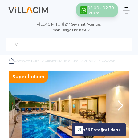
09:00 - 02:30
İletişim
VİLLACIM TURİZM Seyahat Acentası
Tursab Belge No: 10487
Anasayfa
Kiralık Villalar
Muğla Kiralık Villa
Villa Rokkan 1
Süper İndirim
+
56
Fotoğraf daha