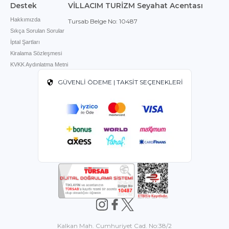
Destek
VİLLACIM TURİZM Seyahat Acentası
Hakkımızda
Tursab Belge No: 10487
Sıkça Sorulan Sorular
İptal Şartları
Kiralama Sözleşmesi
KVKK Aydınlatma Metni
GÜVENLİ ÖDEME | TAKSİT SEÇENEKLERİ
Kalkan Mah. Cumhuriyet Cad. No:38/2