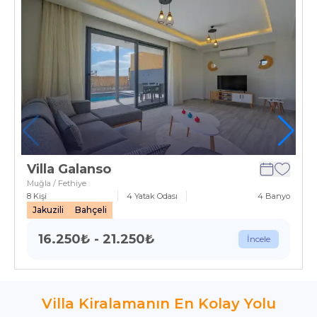
Villa Galanso
Muğla / Fethiye
8
Kişi
4
Yatak Odası
4
Banyo
Jakuzili
Bahçeli
16.250
₺
-
21.250
₺
İncele
Villa Kiralamanın En Kolay Yolu