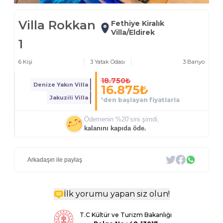
Villa Rokkan
Fethiye Kiralık
Villa/Eldirek
1
6
Kişi
3
Yatak Odası
3
Banyo
18.750
₺
Denize Yakın Villa
16.875
₺
Jakuzili Villa
'den başlayan fiyatlarla
Ödemenin %
20
’sini şimdi,
kalanını kapıda öde.
Arkadaşın ile paylaş
İlk yorumu yapan siz olun!
T.C Kültür ve Turizm Bakanlığı