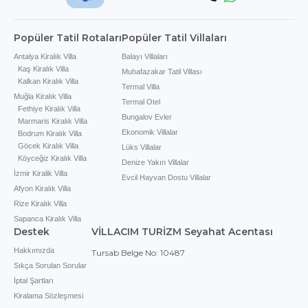
Popüler Tatil Rotaları
Popüler Tatil Villaları
Antalya Kiralık Villa
Balayı Villaları
Kaş Kiralık Villa
Muhafazakar Tatil Villası
Kalkan Kiralık Villa
Termal Villa
Muğla Kiralık Villa
Termal Otel
Fethiye Kiralık Villa
Bungalov Evler
Marmaris Kiralık Villa
Ekonomik Villalar
Bodrum Kiralık Villa
Göcek Kiralık Villa
Lüks Villalar
Köyceğiz Kiralık Villa
Denize Yakın Villalar
İzmir Kiralik Villa
Evcil Hayvan Dostu Villalar
Afyon Kiralık Villa
Rize Kiralık Villa
Sapanca Kiralık Villa
Destek
VİLLACIM TURİZM Seyahat Acentası
Hakkımızda
Tursab Belge No: 10487
Sıkça Sorulan Sorular
İptal Şartları
Kiralama Sözleşmesi