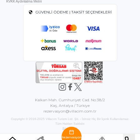
KVKK Aydınlatma Metni
GÜVENLİ ÖDEME | TAKSİT SEÇENEKLERİ
Kalkan Mah. Cumhuriyet Cad. No:38/2
Kaş, Antalya / Türkiye
rezervasyon@villacim.com.tr
Copyright © 2016-2025 Villacım Turizm Ltd. Şti. - İzinsiz Hiç Bir İçerik Kullanılamaz.
Tüm Hakları Saklıdır.
BöcekSoft
Rezervasyon