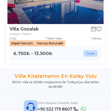
Villa Gozalak
Antalya / Kalkan
2
Kişi
1
Yatak Odası
1
Banyo
Kapalı Havuzlu
Havuzu Korunaklı
6.750
₺
-
13.500
₺
İncele
Villa Kiralamanın En Kolay Yolu
3500+ villa ve 450B+ müşterimiz ile Türkiye’ye villa tatilini
sevdirdik!
7/24 Müşteri Destek Hattı
+90 532 179 8607