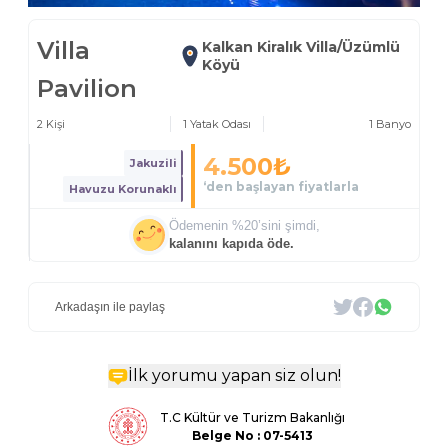
Villa
Kalkan Kiralık Villa/Üzümlü
Köyü
Pavilion
2
Kişi
1
Yatak Odası
1
Banyo
4.500
₺
Jakuzili
‘den başlayan fiyatlarla
Havuzu Korunaklı
Ödemenin %
20
’sini şimdi,
kalanını kapıda öde.
Arkadaşın ile paylaş
İlk yorumu yapan siz olun!
T.C Kültür ve Turizm Bakanlığı
Belge
No : 07-5413