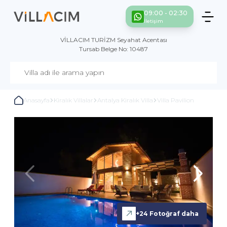
09:00 - 02:30
İletişim
VİLLACIM TURİZM Seyahat Acentası
Tursab Belge No: 10487
Anasayfa
Kiralık Villalar
Antalya Kiralık Villa
Villa Pavilion
+
24
Fotoğraf daha