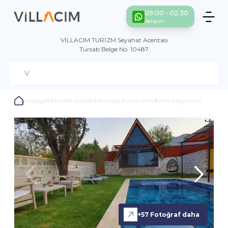
09:00 - 02:30
İletişim
VİLLACIM TURİZM Seyahat Acentası
Tursab Belge No: 10487
Anasayfa
Kiralık Villalar
Antalya Kiralık Villa
Villa Meşkhane
+
57
Fotoğraf daha