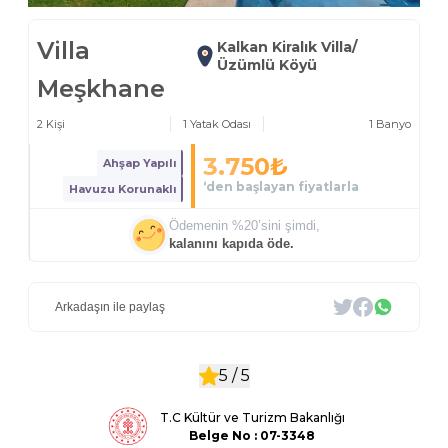
Villa
Kalkan Kiralık Villa/
Üzümlü Köyü
Meşkhane
2
Kişi
1
Yatak Odası
1
Banyo
3.750
₺
Ahşap Yapılı
‘den başlayan fiyatlarla
Havuzu Korunaklı
Ödemenin %
20
’sini şimdi,
kalanını kapıda öde.
Arkadaşın ile paylaş
5 /
5
T.C Kültür ve Turizm Bakanlığı
Belge
No : 07-3348