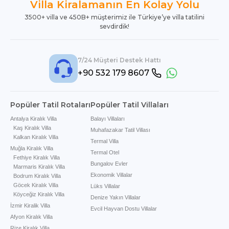
Villa Kiralamanın En Kolay Yolu
3500+ villa ve 450B+ müşterimiz ile Türkiye’ye villa tatilini
sevdirdik!
7/24 Müşteri Destek Hattı
+90 532 179 8607
Popüler Tatil Rotaları
Popüler Tatil Villaları
Antalya Kiralık Villa
Balayı Villaları
Kaş Kiralık Villa
Muhafazakar Tatil Villası
Kalkan Kiralık Villa
Termal Villa
Muğla Kiralık Villa
Termal Otel
Fethiye Kiralık Villa
Bungalov Evler
Marmaris Kiralık Villa
Ekonomik Villalar
Bodrum Kiralık Villa
Göcek Kiralık Villa
Lüks Villalar
Köyceğiz Kiralık Villa
Denize Yakın Villalar
İzmir Kiralik Villa
Evcil Hayvan Dostu Villalar
Afyon Kiralık Villa
Rize Kiralık Villa