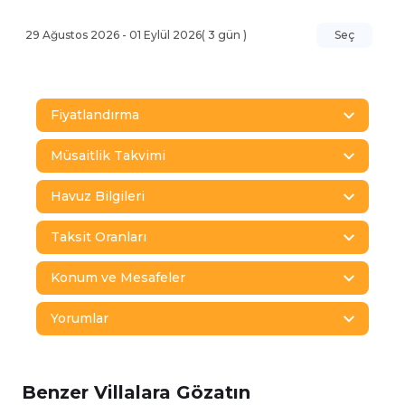
29 Ağustos 2026
-
01 Eylül 2026
(
3
gün )
Seç
Fiyatlandırma
Müsaitlik Takvimi
Havuz Bilgileri
Taksit Oranları
Konum ve Mesafeler
Yorumlar
Benzer Villalara Gözatın