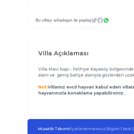
Bu villayı arkadaşın ile paylaş
Villa Açıklaması
Villa Mavi Kapı ; Fethiye Kayaköy bölgesinde y
alanı ve geniş bahçe alanıyla gözlerden uzak t
Not:
Villamız evcil hayvan kabul eden villal
hayvanınızla konaklama yapabilirsiniz.
Müsaitlik Takvimi
Fiyatlandırma
Havuz Bilgileri
Taksit 