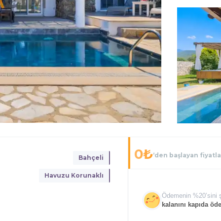
0
₺
‘den başlayan fiyatla
Bahçeli
Havuzu Korunaklı
Ödemenin %
20
’sini 
kalanını kapıda öde