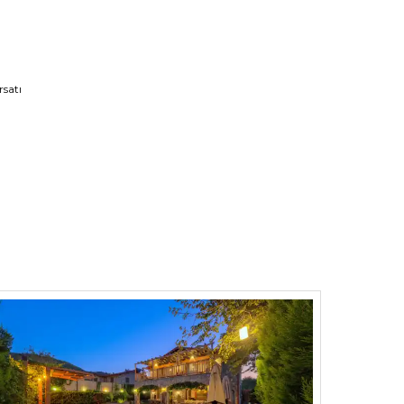
rsatı