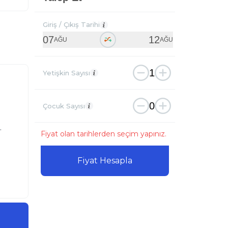
Giriş / Çıkış Tarihi
07
12
AĞU
AĞU
1
Yetişkin Sayısı
0
Çocuk Sayısı
.
Fiyat olan tarihlerden seçim yapınız.
Fiyat Hesapla