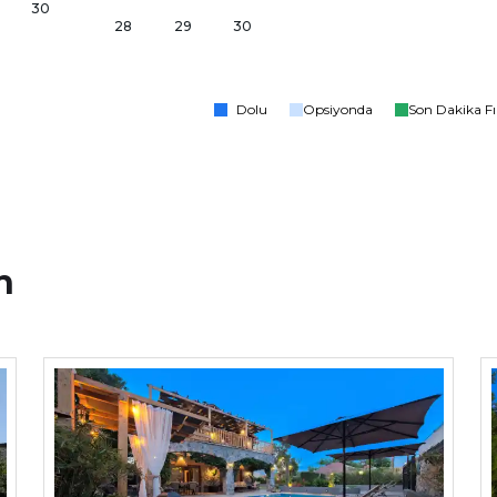
30
28
29
30
Dolu
Opsiyonda
Son Dakika Fı
n