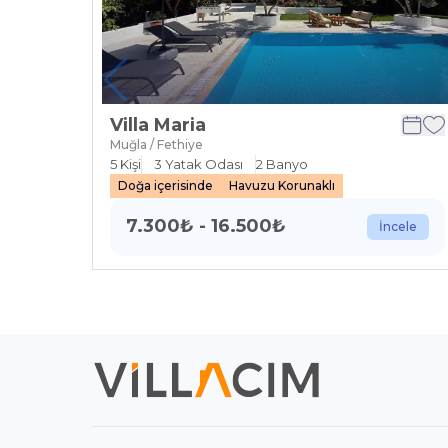
Villa Maria
Muğla / Fethiye
5
Kişi
3
Yatak Odası
2
Banyo
Doğa içerisinde
Havuzu Korunaklı
7.300
₺
-
16.500
₺
İncele