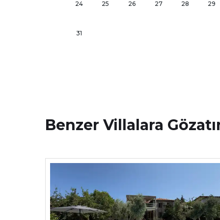
24
25
26
27
28
29
31
Benzer Villalara Gözatı