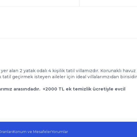
er alan 2 yatak odalı 4 kişilik tatil villamızdır. Korunaklı havuz
atil geçirmek isteyen aileler için ideal villalarımzıdan birisidir
arımız arasındadır. +2000 TL ek temizlik ücretiyle evcil
Oranları
Konum ve Mesafeler
Yorumlar