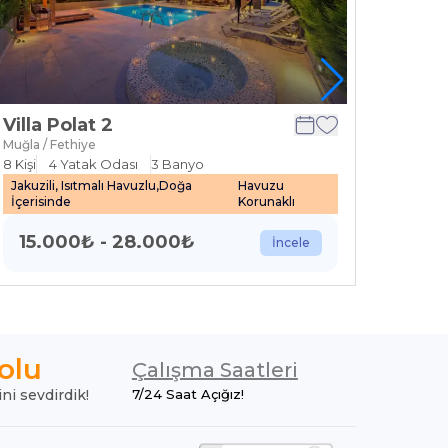
Villa Polat 2
Villa
Muğla / Fethiye
Muğla / 
8
Kişi
4
Yatak Odası
3
Banyo
4
Kişi
Jakuzili, Isıtmalı Havuzlu,Doğa
Havuzu
Doğa İç
İçerisinde
Korunaklı
8.5
15.000
₺
-
28.000
₺
İncele
olu
Çalışma Saatleri
ini sevdirdik!
7/24 Saat Açığız!