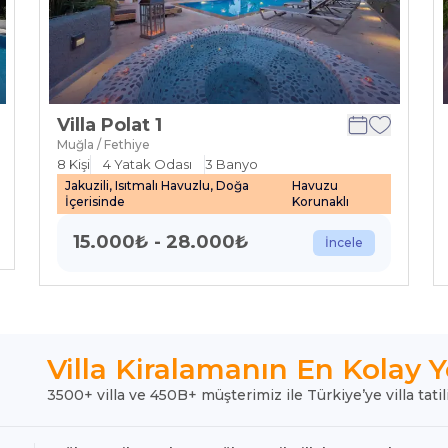
Villa Polat 1
Muğla / Fethiye
8
Kişi
4
Yatak Odası
3
Banyo
Jakuzili, Isıtmalı Havuzlu, Doğa
Havuzu
İçerisinde
Korunaklı
15.000
₺
-
28.000
₺
İncele
Villa Kiralamanın En Kolay Y
3500+ villa ve 450B+ müşterimiz ile Türkiye’ye villa tatil