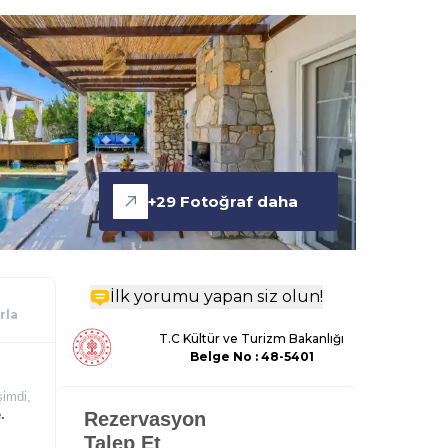
+
29
Fotoğraf daha
İlk yorumu yapan siz olun!
rla
T.C Kültür ve Turizm Bakanlığı
Belge
No : 48-5401
şimdi,
.
Rezervasyon
Talep Et