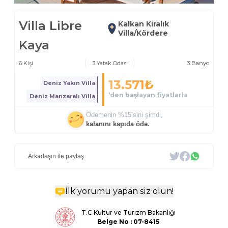
Villa Libre
Kalkan Kiralık
Villa/Kördere
Kaya
6
Kişi
3
Yatak Odası
3
Banyo
13.571
₺
Deniz Yakın Villa
‘den başlayan fiyatlarla
Deniz Manzaralı Villa
Ödemenin %
15
’sini şimdi,
kalanını kapıda öde.
Arkadaşın ile paylaş
İlk yorumu yapan siz olun!
T.C Kültür ve Turizm Bakanlığı
Belge
No : 07-8415