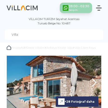
09:00 - 02:30
İletişim
VİLLACIM TURİZM Seyahat Acentası
Tursab Belge No: 10487
Anasayfa
Kiralık Villalar
Antalya Kiralık Villa
Villa Libre Kaya
+
28
Fotoğraf daha