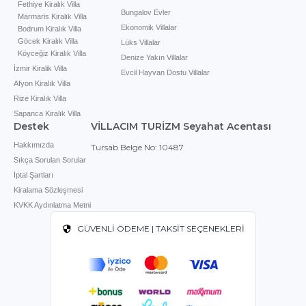
Fethiye Kiralık Villa
Bungalov Evler
Marmaris Kiralık Villa
Ekonomik Villalar
Bodrum Kiralık Villa
Göcek Kiralık Villa
Lüks Villalar
Köyceğiz Kiralık Villa
Denize Yakın Villalar
İzmir Kiralik Villa
Evcil Hayvan Dostu Villalar
Afyon Kiralık Villa
Rize Kiralık Villa
Sapanca Kiralık Villa
Destek
VİLLACIM TURİZM Seyahat Acentası
Hakkımızda
Tursab Belge No: 10487
Sıkça Sorulan Sorular
İptal Şartları
Kiralama Sözleşmesi
KVKK Aydınlatma Metni
GÜVENLİ ÖDEME | TAKSİT SEÇENEKLERİ