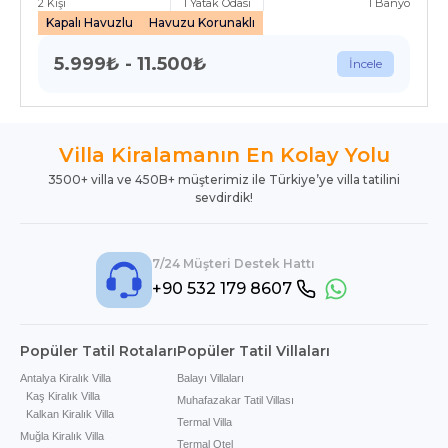
2
Kişi
1
Yatak Odası
1
Banyo
Kapalı Havuzlu
Havuzu Korunaklı
5.999
₺
-
11.500
₺
İncele
Villa Kiralamanın En Kolay Yolu
3500+ villa ve 450B+ müşterimiz ile Türkiye’ye villa tatilini
sevdirdik!
7/24 Müşteri Destek Hattı
+90 532 179 8607
Popüler Tatil Rotaları
Popüler Tatil Villaları
Antalya Kiralık Villa
Balayı Villaları
Kaş Kiralık Villa
Muhafazakar Tatil Villası
Kalkan Kiralık Villa
Termal Villa
Muğla Kiralık Villa
Termal Otel