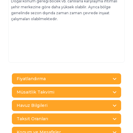
Doğal konum gereği böcek vb. canlılarla karşılaşma ihtimali
şehir merkezine göre daha yüksek olabilir. Ayrıca bölge
genelinde sezon dışında zaman zaman çevrede inşaat
çalışmaları olabilmektedir.
Fiyatlandırma
Müsaitlik Takvimi
Havuz Bilgileri
Taksit Oranları
Konum ve Mesafeler