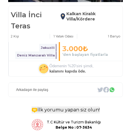
Villa İnci
Kalkan Kiralık
Villa/Kördere
Teras
2
Kişi
1
Yatak Odası
1
Banyo
3.000
₺
Jakuzili
‘den başlayan fiyatlarla
Deniz Manzaralı Villa
Ödemenin %
20
’sini şimdi,
kalanını kapıda öde.
Arkadaşın ile paylaş
İlk yorumu yapan siz olun!
T.C Kültür ve Turizm Bakanlığı
Belge
No : 07-3634