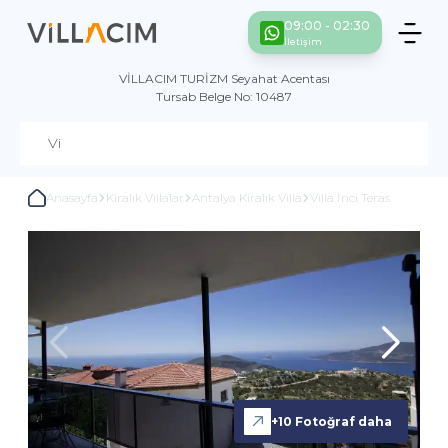
09:00 - 02:30
İletişim
VİLLACIM TURİZM Seyahat Acentası
Tursab Belge No: 10487
Anasayfa
Kiralık Villalar
Antalya Kiralık Villa
Villa İnci Teras
+
10
Fotoğraf daha