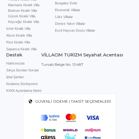
Bungalov Evler
Marmaris Kiralık Villa
Ekonomik Villalar
Bodrum Kiralık Villa
Göcek Kiralık Villa
Lüks Villalar
Köyceğiz Kiralık Villa
Denize Yakın Villalar
İzmir Kiralik Villa
Evcil Hayvan Dostu Villalar
Afyon Kiralık Villa
Rize Kiralık Villa
Sapanca Kiralık Villa
Destek
VİLLACIM TURİZM Seyahat Acentası
Hakkımızda
Tursab Belge No: 10487
Sıkça Sorulan Sorular
İptal Şartları
Kiralama Sözleşmesi
KVKK Aydınlatma Metni
GÜVENLİ ÖDEME | TAKSİT SEÇENEKLERİ