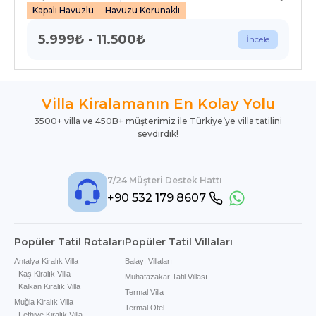
Kapalı Havuzlu
Havuzu Korunaklı
5.999
₺
-
11.500
₺
İncele
Villa Kiralamanın En Kolay Yolu
3500+ villa ve 450B+ müşterimiz ile Türkiye’ye villa tatilini
sevdirdik!
7/24 Müşteri Destek Hattı
+90 532 179 8607
Popüler Tatil Rotaları
Popüler Tatil Villaları
Antalya Kiralık Villa
Balayı Villaları
Kaş Kiralık Villa
Muhafazakar Tatil Villası
Kalkan Kiralık Villa
Termal Villa
Muğla Kiralık Villa
Termal Otel
Fethiye Kiralık Villa