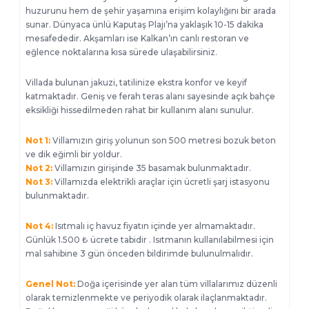
huzurunu hem de şehir yaşamına erişim kolaylığını bir arada
sunar. Dünyaca ünlü Kaputaş Plajı’na yaklaşık 10-15 dakika
mesafededir. Akşamları ise Kalkan’ın canlı restoran ve
eğlence noktalarına kısa sürede ulaşabilirsiniz.
Villada bulunan jakuzi, tatilinize ekstra konfor ve keyif
katmaktadır. Geniş ve ferah teras alanı sayesinde açık bahçe
eksikliği hissedilmeden rahat bir kullanım alanı sunulur.
Not 1:
Villamızın giriş yolunun son 500 metresi bozuk beton
ve dik eğimli bir yoldur.
Not 2:
Villamızın girişinde 35 basamak bulunmaktadır.
Not 3:
Villamızda elektrikli araçlar için ücretli şarj istasyonu
bulunmaktadır.
Not 4:
Isıtmalı iç havuz fiyatın içinde yer almamaktadır.
Günlük 1.500 ₺ ücrete tabidir . Isıtmanın kullanılabilmesi için
mal sahibine 3 gün önceden bildirimde bulunulmalıdır.
Genel Not:
Doğa içerisinde yer alan tüm villalarımız düzenli
olarak temizlenmekte ve periyodik olarak ilaçlanmaktadır.