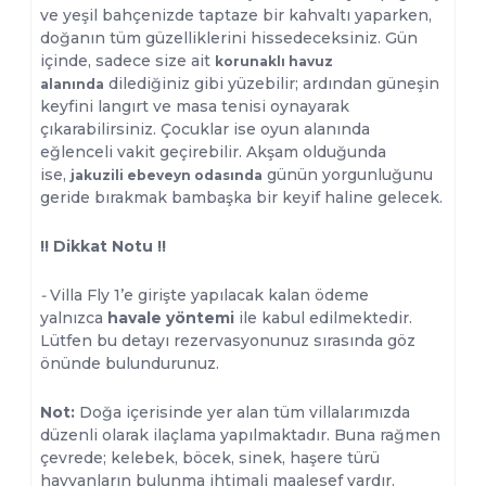
ve yeşil bahçenizde taptaze bir kahvaltı yaparken,
doğanın tüm güzelliklerini hissedeceksiniz. Gün
içinde, sadece size ait
korunaklı havuz
dilediğiniz gibi yüzebilir; ardından güneşin
alanında
keyfini langırt ve masa tenisi oynayarak
çıkarabilirsiniz. Çocuklar ise oyun alanında
eğlenceli vakit geçirebilir. Akşam olduğunda
ise,
günün yorgunluğunu
jakuzili ebeveyn odasında
geride bırakmak bambaşka bir keyif haline gelecek.
!! Dikkat Notu !!
-
Villa Fly 1’e girişte yapılacak kalan ödeme
yalnızca
havale yöntemi
ile kabul edilmektedir.
Lütfen bu detayı rezervasyonunuz sırasında göz
önünde bulundurunuz.
Not:
Doğa içerisinde yer alan tüm villalarımızda
düzenli olarak ilaçlama yapılmaktadır. Buna rağmen
çevrede; kelebek, böcek, sinek, haşere türü
hayvanların bulunma ihtimali maalesef vardır.