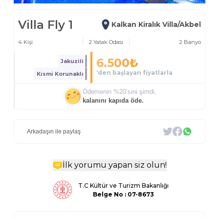
Villa Fly 1
Kalkan Kiralık Villa/Akbel
4
Kişi
2
Yatak Odası
2
Banyo
6.500
₺
Jakuzili
‘den başlayan fiyatlarla
Kısmi Korunaklı
Ödemenin %
20
’sini şimdi,
kalanını kapıda öde.
Arkadaşın ile paylaş
İlk yorumu yapan siz olun!
T.C Kültür ve Turizm Bakanlığı
Belge
No : 07-8673