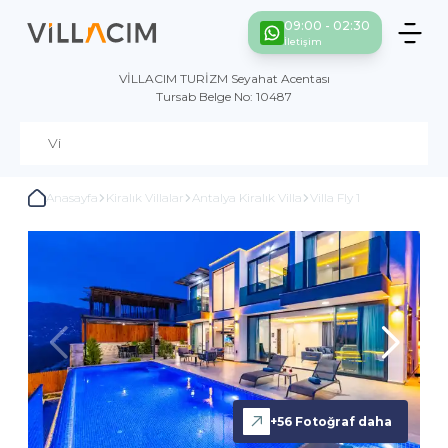
09:00 - 02:30
İletişim
VİLLACIM TURİZM Seyahat Acentası
Tursab Belge No: 10487
Anasayfa
Kiralık Villalar
Antalya Kiralık Villa
Villa Fly 1
+
56
Fotoğraf daha