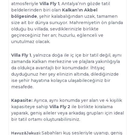
atmosferiyle
Villa Fly 1
, Antalya’nın gözde tatil
beldelerinden biri olan
Kalkan’ın Akbel
bölgesinde
, şehir kalabalığından uzak, tamamen
size ait bir dünya sunuyor. Mahremiyetin ön planda
olduğu bu villada, sevdiklerinizle birlikte
geçireceğiniz her an; huzurlu, eğlenceli ve
unutulmaz olacak.
Villa Fly 1
, yalnızca doğa ile iç içe bir tatil değil, aynı
zamanda Kalkan merkezine ve plajlara yakınlığıyla
da oldukça avantajlı bir konumdadır. İhtiyaç
duyduğunuz her şey elinizin altında, dilediğinizde
ise şehir hayatına kolayca ulaşabileceğiniz bir
mesafede.
Kapasite:
Ayrıca, aynı konumda yer alan ve 4 kişilik
kapasiteye sahip
Villa Fly 2
ile birlikte kiralama
yaparak, geniş aileler veya arkadaş grupları için ideal
bir tatil ortamı oluşturabilirsiniz.
Sabahları kuş sesleriyle uyanıp, geniş
Havuz&Jakuzi: