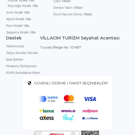
Göcek Kiralık Villa
Lüks Villalar
Köyceğiz Kiralık Villa
Denize Yakın Villalar
İzmir Kiralik Villa
Evcil Hayvan Dostu Villalar
Afyon Kiralık Villa
Rize Kiralık Villa
Sapanca Kiralık Villa
Destek
VİLLACIM TURİZM Seyahat Acentası
Hakkımızda
Tursab Belge No: 10487
Sıkça Sorulan Sorular
İptal Şartları
Kiralama Sözleşmesi
KVKK Aydınlatma Metni
GÜVENLİ ÖDEME | TAKSİT SEÇENEKLERİ