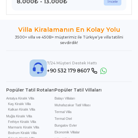
8.000
₺
-
13.000
₺
İncele
Villa Kiralamanın En Kolay Yolu
3500+ villa ve 450B+ müşterimiz ile Türkiye’ye villa tatilini
sevdirdik!
7/24 Müşteri Destek Hattı
+90 532 179 8607
Popüler Tatil Rotaları
Popüler Tatil Villaları
Antalya Kiralık Villa
Balayı Villaları
Kaş Kiralık Villa
Muhafazakar Tatil Villası
Kalkan Kiralık Villa
Termal Villa
Muğla Kiralık Villa
Termal Otel
Fethiye Kiralık Villa
Bungalov Evler
Marmaris Kiralık Villa
Ekonomik Villalar
Bodrum Kiralık Villa