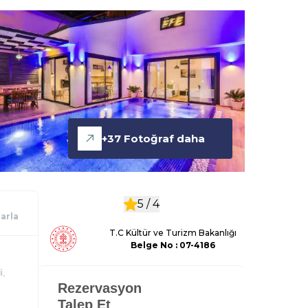
+
37
Fotoğraf daha
5 /
4
larla
T.C Kültür ve Turizm Bakanlığı
Belge
No : 07-4186
i,
Rezervasyon
Talep Et