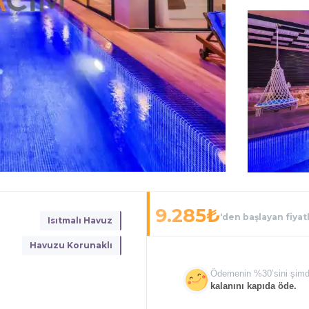
9.285
₺
‘den başlayan fiyat
Isıtmalı Havuz
Havuzu Korunaklı
Ödemenin %
30
’sini şimd
kalanını kapıda öde.