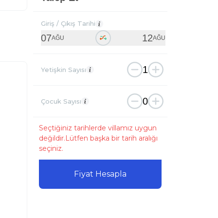
Giriş / Çıkış Tarihi
07
12
AĞU
AĞU
1
Yetişkin Sayısı
0
Çocuk Sayısı
Seçtiğiniz tarihlerde villamız uygun
değildir.Lütfen başka bir tarih aralığı
seçiniz.
Fiyat Hesapla