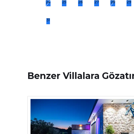
24
25
26
27
28
29
31
Benzer Villalara Gözatı