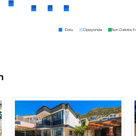
30
28
29
30
Dolu
Opsiyonda
Son Dakika Fı
n