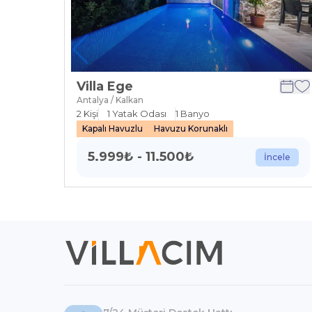
Villa Ege
Antalya / Kalkan
2
Kişi
1
Yatak Odası
1
Banyo
Kapalı Havuzlu
Havuzu Korunaklı
5.999
₺
-
11.500
₺
İncele