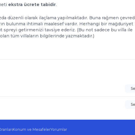
meti
ekstra ücrete tabidir
.
ızda düzenli olarak ilaçlama yapılmaktadır. Buna rağmen çevred
rın bulunma ihtimali maalesef vardır. Herhangi bir mağduriyet
preyi getirmenizi tavsiye ederiz. (Bu not sadece bu villa ile
olan tüm villaların bilgilerinde yazmaktadır.)
S
S
Oranları
Konum ve Mesafeler
Yorumlar