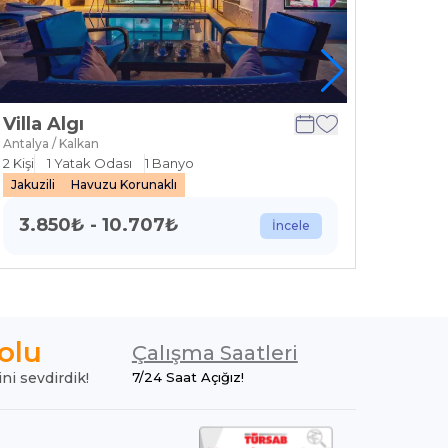
Villa Algı
Villa
Antalya / Kalkan
Antalya 
2
Kişi
1
Yatak Odası
1
Banyo
2
Kişi
1
Jakuzili
Havuzu Korunaklı
Isıtmal
3.850
₺
-
10.707
₺
9.2
İncele
olu
Çalışma Saatleri
ini sevdirdik!
7/24 Saat Açığız!