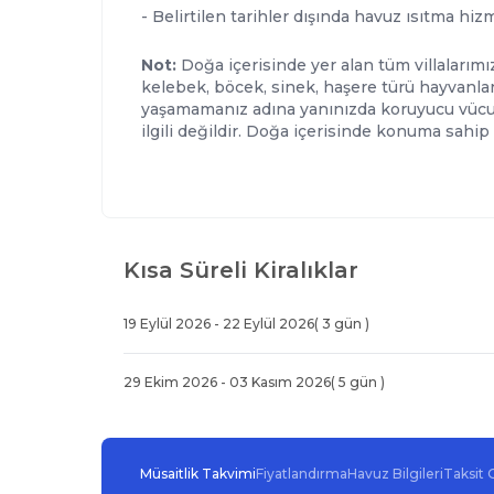
- Belirtilen tarihler dışında havuz ısıtma hiz
Not:
Doğa içerisinde yer alan tüm villalarım
kelebek, böcek, sinek, haşere türü hayvanla
yaşamamanız adına yanınızda koruyucu vücut s
ilgili değildir. Doğa içerisinde konuma sahip 
Kısa Süreli Kiralıklar
19 Eylül 2026
-
22 Eylül 2026
(
3
gün )
29 Ekim 2026
-
03 Kasım 2026
(
5
gün )
Müsaitlik Takvimi
Fiyatlandırma
Havuz Bilgileri
Taksit 