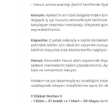
- Havuz ısıtma avantajı (belirli tarihlerde fiya
Konum:
Kalkan’ın en özel bölgelerinden bir
doğayla iç içe huzurlu atmosferiyle tatilini
karşılayan masmavi manzarayı izleyerek güne
seyredebilirsiniz.
Kapasite:
2 yatak odasıyla 4 kişilik konaklama
çekirdek aileler için ideal bir seçenek sunu
tatiliniz boyunca size ekstra konfor sağlıyor.
Havuz:
Korunaklı havuz alanı sayesinde dışar
sadece manzaranın tadını çıkarabilirsiniz. Ay
lüks ve romantizm katıyor.
Modern ve şık tasarımıyla ev sıcaklığını his
uzaklaşmak isteyen misafirlerine eşsiz bir 
!! Dikkat Notları !!
- 1 Ekim – 31 Aralık
ve
1 Mart – 30 Mayıs
tarih