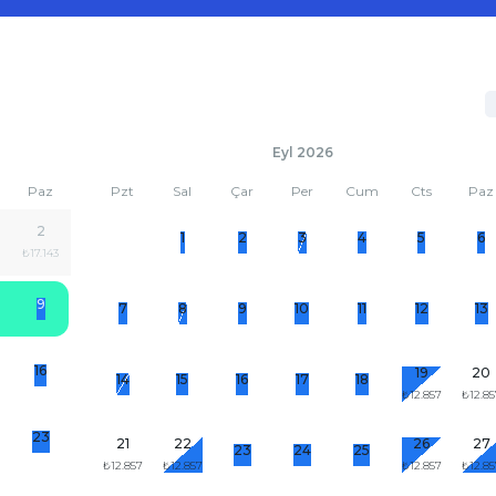
Eyl 2026
Paz
Pzt
Sal
Çar
Per
Cum
Cts
Paz
2
1
2
3
4
5
6
₺17.143
9
7
8
9
10
11
12
13
16
19
20
14
15
16
17
18
₺12.857
₺12.85
23
21
22
26
27
23
24
25
₺12.857
₺12.857
₺12.857
₺12.85