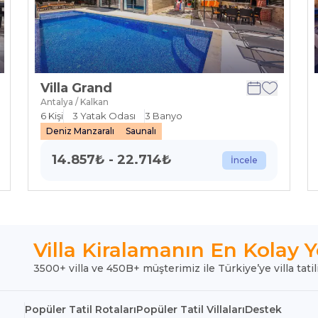
Villa Grand
Antalya / Kalkan
6
Kişi
3
Yatak Odası
3
Banyo
Deniz Manzaralı
Saunalı
14.857
₺
-
22.714
₺
İncele
Villa Kiralamanın En Kolay Y
3500+ villa ve 450B+ müşterimiz ile Türkiye’ye villa tatil
Popüler Tatil Rotaları
Popüler Tatil Villaları
Destek