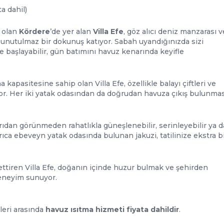
ta dahil)
i olan
Kördere
’de yer alan
Villa Efe
, göz alıcı deniz manzarası v
ze unutulmaz bir dokunuş katıyor. Sabah uyandığınızda sizi
 başlayabilir, gün batımını havuz kenarında keyifle
 kapasitesine sahip olan Villa Efe, özellikle balayı çiftleri ve
yor. Her iki yatak odasından da doğrudan havuza çıkış bulunmas
ıdan görünmeden rahatlıkla güneşlenebilir, serinleyebilir ya d
rıca ebeveyn yatak odasında bulunan jakuzi, tatilinize ekstra b
settiren Villa Efe, doğanın içinde huzur bulmak ve şehirden
deneyim sunuyor.
leri arasında
havuz ısıtma hizmeti fiyata dahildir
.