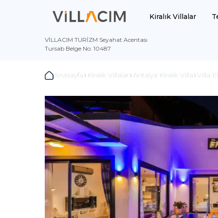
Kiralık Villalar
T
VİLLACIM TURİZM Seyahat Acentası
Tursab Belge No: 10487
Anasayfa
Kiralık Villalar
Antalya Kiralık Villa
Villa E