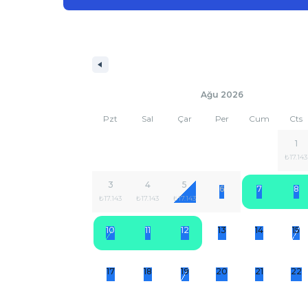
Ağu 2026
Pzt
Sal
Çar
Per
Cum
Cts
1
₺17.143
3
4
5
6
7
8
₺17.143
₺17.143
₺17.143
10
11
12
13
14
15
17
18
19
20
21
22