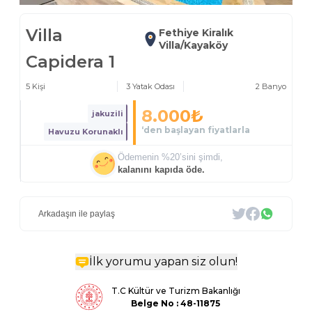
Villa
Fethiye Kiralık
Villa/Kayaköy
Capidera 1
5
Kişi
3
Yatak Odası
2
Banyo
8.000
₺
jakuzili
‘den başlayan fiyatlarla
Havuzu Korunaklı
Ödemenin %
20
’sini şimdi,
kalanını kapıda öde.
Arkadaşın ile paylaş
İlk yorumu yapan siz olun!
T.C Kültür ve Turizm Bakanlığı
Belge
No : 48-11875