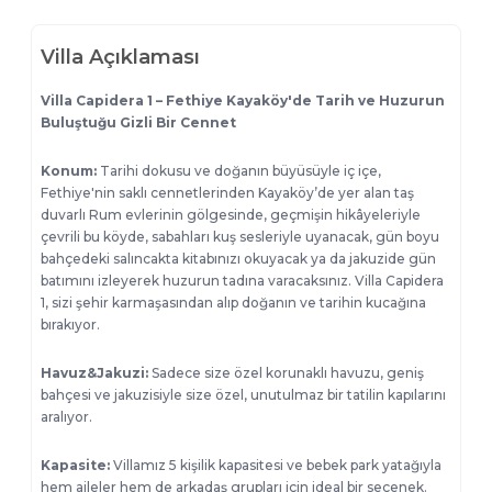
Villa Açıklaması
Villa Capidera 1 – Fethiye Kayaköy'de Tarih ve Huzurun
Buluştuğu Gizli Bir Cennet
Konum:
Tarihi dokusu ve doğanın büyüsüyle iç içe,
Fethiye'nin saklı cennetlerinden Kayaköy’de yer alan taş
duvarlı Rum evlerinin gölgesinde, geçmişin hikâyeleriyle
çevrili bu köyde, sabahları kuş sesleriyle uyanacak, gün boyu
bahçedeki salıncakta kitabınızı okuyacak ya da jakuzide gün
batımını izleyerek huzurun tadına varacaksınız. Villa Capidera
1, sizi şehir karmaşasından alıp doğanın ve tarihin kucağına
bırakıyor.
Havuz&Jakuzi:
Sadece size özel korunaklı havuzu, geniş
bahçesi ve jakuzisiyle size özel, unutulmaz bir tatilin kapılarını
aralıyor.
Kapasite:
Villamız
5 kişilik kapasitesi ve bebek park yatağıyla
hem aileler hem de arkadaş grupları için ideal bir seçenek.