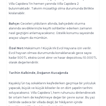
Villa Capidera 1'in hemen yanında Villa Capidera 2
bulunmaktadır. Takvim müsaitligi olma durumunda Birlikte
kiralanabilir.
Bahçe:
Geceleri yıldızların altında, bahçedeki oturma
alanında sevdiklerinizle keyifli sohbetler ederken zamanın
nasıl geçtiğini anlamayacaksınız. Üstelik konumu sayesinde
araçsız ulaşım da mümkün.
Özel Not:
Maksimum 1 Küçük Irk Evcil Hayvana izin verilir.
Evcil hayvan olması durumunda konaklanacak gece sayısı
kadar 500TL ekstra ücret alınır ve hasar depozitosu 10.000TL
olarak değerlendirilir.
Tarihin Kalbinde, Doğanın Kucağında
Kayaköy’ün taş sokaklarını keşfederken geçmişe bir yolculuk
yapacak, büyük ve küçük kiliseler ile on dört şapelin tarihini
soluyacaksınız. Villa Capidera 1, hem ruhunuzu dinlendirecek
bir ortam hem de keşfetmeye değer bir çevre sunar. Bu yaz
tatilinde sadece bir villada değil, bir hikâyenin içinde