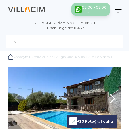
09:00 - 02:30
İletişim
VİLLACIM TURİZM Seyahat Acentası
Tursab Belge No: 10487
Anasayfa
Kiralık Villalar
Muğla Kiralık Villa
Villa Capidera 1
+
30
Fotoğraf daha