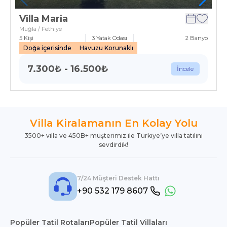
Villa Maria
Muğla / Fethiye
5
Kişi
3
Yatak Odası
2
Banyo
Doğa içerisinde
Havuzu Korunaklı
7.300
₺
-
16.500
₺
İncele
Villa Kiralamanın En Kolay Yolu
3500+ villa ve 450B+ müşterimiz ile Türkiye’ye villa tatilini
sevdirdik!
7/24 Müşteri Destek Hattı
+90 532 179 8607
Popüler Tatil Rotaları
Popüler Tatil Villaları