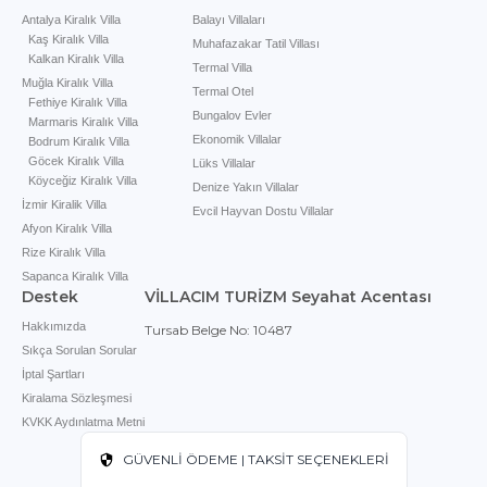
Antalya Kiralık Villa
Balayı Villaları
Kaş Kiralık Villa
Muhafazakar Tatil Villası
Kalkan Kiralık Villa
Termal Villa
Muğla Kiralık Villa
Termal Otel
Fethiye Kiralık Villa
Bungalov Evler
Marmaris Kiralık Villa
Ekonomik Villalar
Bodrum Kiralık Villa
Göcek Kiralık Villa
Lüks Villalar
Köyceğiz Kiralık Villa
Denize Yakın Villalar
İzmir Kiralik Villa
Evcil Hayvan Dostu Villalar
Afyon Kiralık Villa
Rize Kiralık Villa
Sapanca Kiralık Villa
Destek
VİLLACIM TURİZM Seyahat Acentası
Hakkımızda
Tursab Belge No: 10487
Sıkça Sorulan Sorular
İptal Şartları
Kiralama Sözleşmesi
KVKK Aydınlatma Metni
GÜVENLİ ÖDEME | TAKSİT SEÇENEKLERİ