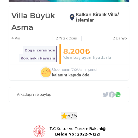
Villa Büyük
Kalkan Kiralık Villa/
İslamlar
Asma
4
Kişi
2
Yatak Odası
2
Banyo
8.200
₺
Doğa içerisinde
‘den başlayan fiyatlarla
Korunaklı Havuzlu
Ödemenin %
20
’sini şimdi,
kalanını kapıda öde.
Arkadaşın ile paylaş
5 /
5
T.C Kültür ve Turizm Bakanlığı
Belge
No : 2022-7-1221