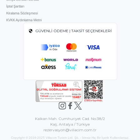
İptal Şartları
Kiralama Sözleşmesi
KVKK Aydınlatma Metni
GÜVENLİ ÖDEME | TAKSİT SEÇENEKLERİ
Kalkan Mah. Cumhuriyet Cad. No:38/2
Kaş, Antalya / Türkiye
rezervasyon@villacim.com.tr
Copyright © 2016-2025 Villacım Turizm Ltd. Şti. - İzinsiz Hiç Bir İçerik Kullanılamaz.