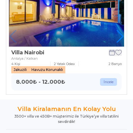
Villa Nairobi
Antalya / Kalkan
4
Kişi
2
Yatak Odası
2
Banyo
Jakuzili
Havuzu Korunaklı
8.000
₺
-
12.000
₺
İncele
Villa Kiralamanın En Kolay Yolu
3500+ villa ve 450B+ müşterimiz ile Türkiye’ye villa tatilini
sevdirdik!