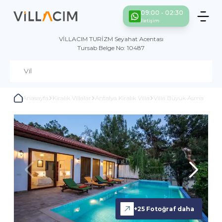
09:00 - 02:30
İletişim
VİLLACIM TURİZM Seyahat Acentası
Tursab Belge No: 10487
Anasayfa
Kiralık Villalar
Antalya Kiralık Villa
Villa Büyük Asma
+
25
Fotoğraf daha