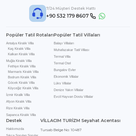
7/24 Müşteri Destek Hattı
+90 532 179 8607
Popüler Tatil Rotaları
Popüler Tatil Villaları
Antalya Kiralık Villa
Balayı Villaları
Kaş Kiralık Villa
Muhafazakar Tatil Villası
Kalkan Kiralık Villa
Termal Villa
Muğla Kiralık Villa
Termal Otel
Fethiye Kiralık Villa
Bungalov Evler
Marmaris Kiralık Villa
Ekonomik Villalar
Bodrum Kiralık Villa
Göcek Kiralık Villa
Lüks Villalar
Köyceğiz Kiralık Villa
Denize Yakın Villalar
İzmir Kiralik Villa
Evcil Hayvan Dostu Villalar
Afyon Kiralık Villa
Rize Kiralık Villa
Sapanca Kiralık Villa
Destek
VİLLACIM TURİZM Seyahat Acentası
Hakkımızda
Tursab Belge No: 10487
Sıkça Sorulan Sorular