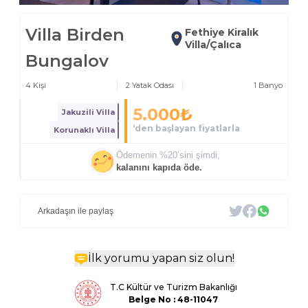
Villa Birden
Fethiye Kiralık
Villa/Çalıca
Bungalov
4
Kişi
2
Yatak Odası
1
Banyo
5.000
₺
Jakuzili Villa
‘den başlayan fiyatlarla
Korunaklı Villa
Ödemenin %
20
’sini şimdi,
kalanını kapıda öde.
Arkadaşın ile paylaş
İlk yorumu yapan siz olun!
T.C Kültür ve Turizm Bakanlığı
Belge
No : 48-11047