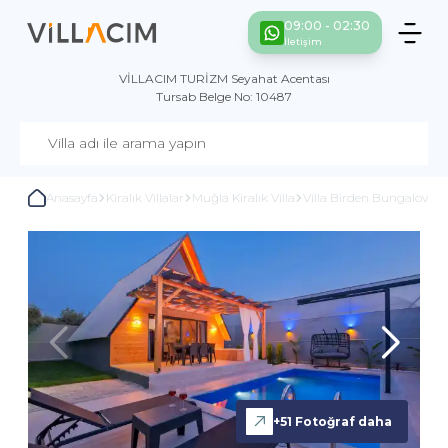
09:00 - 02:30
İletişim
VİLLACIM TURİZM Seyahat Acentası
Tursab Belge No: 10487
Anasayfa
Kiralık Villalar
Muğla Kiralık Villa
Villa Birden Bungalov
+
51
Fotoğraf daha