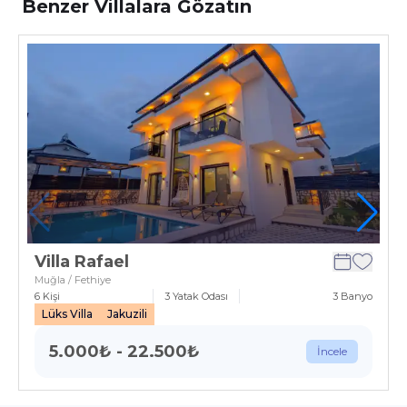
Benzer Villalara Gözatın
Villa Rafael
Muğla / Fethiye
6
Kişi
3
Yatak Odası
3
Banyo
Lüks Villa
Jakuzili
5.000
₺
-
22.500
₺
İncele