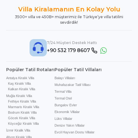
Villa Kiralamanın En Kolay Yolu
3500+ villa ve 450B+ müşterimiz ile Türkiye’ye villa tatilini
sevdirdik!
7/24 Müşteri Destek Hattı
+90 532 179 8607
Popüler Tatil Rotaları
Popüler Tatil Villaları
Antalya Kiralık Villa
Balayı Villaları
Kaş Kiralık Villa
Muhafazakar Tatil Villası
Kalkan Kiralık Villa
Termal Villa
Muğla Kiralık Villa
Termal Otel
Fethiye Kiralık Villa
Bungalov Evler
Marmaris Kiralık Villa
Ekonomik Villalar
Bodrum Kiralık Villa
Göcek Kiralık Villa
Lüks Villalar
Köyceğiz Kiralık Villa
Denize Yakın Villalar
İzmir Kiralik Villa
Evcil Hayvan Dostu Villalar
Afyon Kiralık Villa