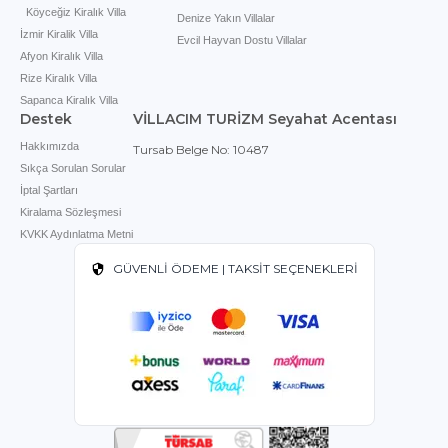
Köyceğiz Kiralık Villa
Denize Yakın Villalar
İzmir Kiralik Villa
Evcil Hayvan Dostu Villalar
Afyon Kiralık Villa
Rize Kiralık Villa
Sapanca Kiralık Villa
Destek
VİLLACIM TURİZM Seyahat Acentası
Hakkımızda
Tursab Belge No: 10487
Sıkça Sorulan Sorular
İptal Şartları
Kiralama Sözleşmesi
KVKK Aydınlatma Metni
GÜVENLİ ÖDEME | TAKSİT SEÇENEKLERİ