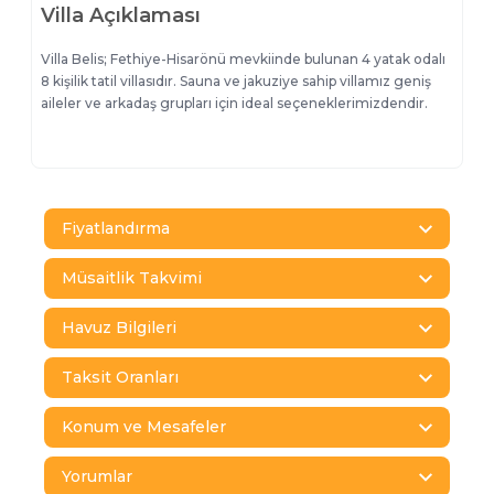
Villa Açıklaması
Villa Belis; Fethiye-Hisarönü mevkiinde bulunan 4 yatak odalı
8 kişilik tatil villasıdır. Sauna ve jakuziye sahip villamız geniş
aileler ve arkadaş grupları için ideal seçeneklerimizdendir.
Fiyatlandırma
Müsaitlik Takvimi
Havuz Bilgileri
Taksit Oranları
Konum ve Mesafeler
Yorumlar