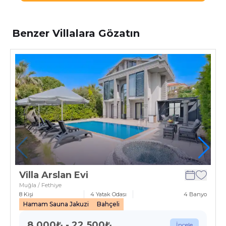
Benzer Villalara Gözatın
Villa Arslan Evi
Muğla / Fethiye
8
Kişi
4
Yatak Odası
4
Banyo
Hamam Sauna Jakuzi
Bahçeli
8.000
₺
-
22.500
₺
İncele