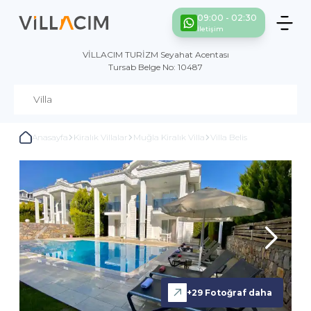
09:00 - 02:30
İletişim
VİLLACIM TURİZM Seyahat Acentası
Tursab Belge No: 10487
Anasayfa
Kiralık Villalar
Muğla Kiralık Villa
Villa Belis
+
29
Fotoğraf daha