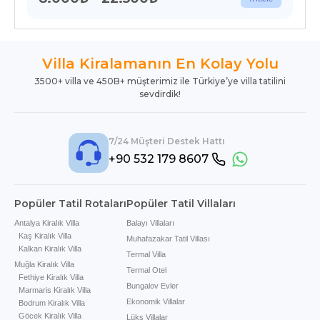
Villa Kiralamanın En Kolay Yolu
3500+ villa ve 450B+ müşterimiz ile Türkiye’ye villa tatilini
sevdirdik!
7/24 Müşteri Destek Hattı
+90 532 179 8607
Popüler Tatil Rotaları
Popüler Tatil Villaları
Antalya Kiralık Villa
Balayı Villaları
Kaş Kiralık Villa
Muhafazakar Tatil Villası
Kalkan Kiralık Villa
Termal Villa
Muğla Kiralık Villa
Termal Otel
Fethiye Kiralık Villa
Bungalov Evler
Marmaris Kiralık Villa
Ekonomik Villalar
Bodrum Kiralık Villa
Göcek Kiralık Villa
Lüks Villalar