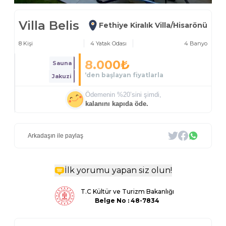
Villa Belis
Fethiye Kiralık Villa/Hisarönü
8
Kişi
4
Yatak Odası
4
Banyo
8.000
₺
Sauna
‘den başlayan fiyatlarla
Jakuzi
Ödemenin %
20
’sini şimdi,
kalanını kapıda öde.
Arkadaşın ile paylaş
İlk yorumu yapan siz olun!
T.C Kültür ve Turizm Bakanlığı
Belge
No : 48-7834