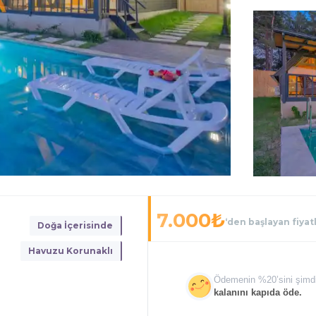
7.000
₺
‘den başlayan fiyat
Doğa İçerisinde
Havuzu Korunaklı
Ödemenin %
20
’sini şimd
kalanını kapıda öde.