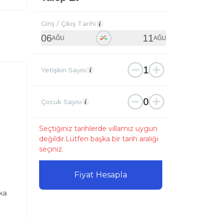
Giriş / Çıkış Tarihi
06
11
AĞU
AĞU
1
Yetişkin Sayısı
0
Çocuk Sayısı
Seçtiğiniz tarihlerde villamız uygun
değildir.Lütfen başka bir tarih aralığı
seçiniz.
Fiyat Hesapla
ka