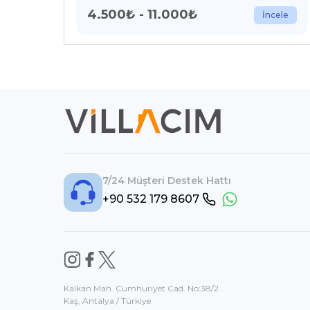
4.500
₺
-
11.000
₺
İncele
7/24 Müşteri Destek Hattı
+90 532 179 8607
Kalkan Mah. Cumhuriyet Cad. No:38/2
Kaş, Antalya / Türkiye