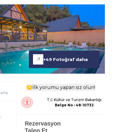
+
49
Fotoğraf daha
İlk yorumu yapan siz olun!
larla
T.C Kültür ve Turizm Bakanlığı
Belge
No : 48-10732
i,
Rezervasyon
Talep Et