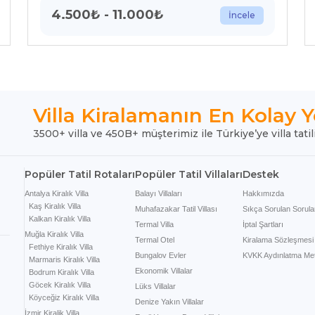
4.500
₺
-
11.000
₺
İncele
Villa Kiralamanın En Kolay Y
3500+ villa ve 450B+ müşterimiz ile Türkiye’ye villa tatil
Popüler Tatil Rotaları
Popüler Tatil Villaları
Destek
Antalya Kiralık Villa
Balayı Villaları
Hakkımızda
Kaş Kiralık Villa
Muhafazakar Tatil Villası
Sıkça Sorulan Sorula
Kalkan Kiralık Villa
Termal Villa
İptal Şartları
Muğla Kiralık Villa
Termal Otel
Kiralama Sözleşmesi
Fethiye Kiralık Villa
Bungalov Evler
KVKK Aydınlatma Met
Marmaris Kiralık Villa
Ekonomik Villalar
Bodrum Kiralık Villa
Göcek Kiralık Villa
Lüks Villalar
Köyceğiz Kiralık Villa
Denize Yakın Villalar
İzmir Kiralik Villa