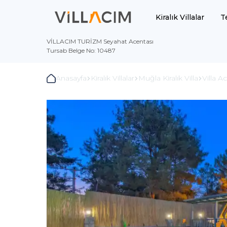
Kiralık Villalar
T
VİLLACIM TURİZM Seyahat Acentası
Tursab Belge No: 10487
Anasayfa
Kiralık Villalar
Muğla Kiralık Villa
Villa 