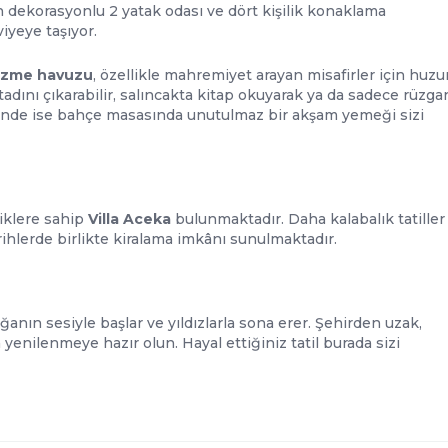
 dekorasyonlu 2 yatak odası ve dört kişilik konaklama
viyeye taşıyor.
üzme havuzu
, özellikle mahremiyet arayan misafirler için huzu
adını çıkarabilir, salıncakta kitap okuyarak ya da sadece rüzgar
erinde ise bahçe masasında unutulmaz bir akşam yemeği sizi
iklere sahip
Villa Aceka
bulunmaktadır. Daha kalabalık tatiller
arihlerde birlikte kiralama imkânı sunulmaktadır.
anın sesiyle başlar ve yıldızlarla sona erer. Şehirden uzak,
 yenilenmeye hazır olun. Hayal ettiğiniz tatil burada sizi