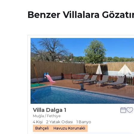
Benzer Villalara Gözatı
Villa Dalga 1
Muğla / Fethiye
4
Kişi
2
Yatak Odası
1
Banyo
Bahçeli
Havuzu Korunaklı