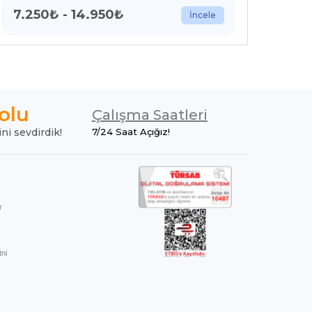
7.250
₺
-
14.950
₺
11.
İncele
olu
Çalışma Saatleri
ini sevdirdik!
7/24 Saat Açığız!
r
ni