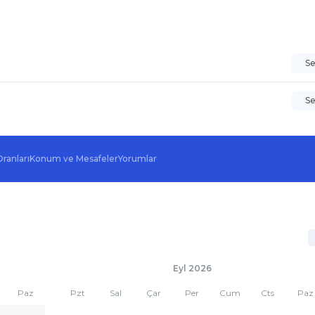
S
S
Oranları
Konum ve Mesafeler
Yorumlar
Eyl 2026
Paz
Pzt
Sal
Çar
Per
Cum
Cts
Paz