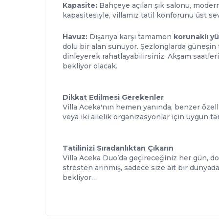
Kapasite:
Bahçeye açılan şık salonu, modern
kapasitesiyle, villamız tatil konforunu üst se
Havuz:
Dışarıya karşı tamamen
korunaklı y
dolu bir alan sunuyor. Şezlonglarda güneşin t
dinleyerek rahatlayabilirsiniz. Akşam saatl
bekliyor olacak.
Dikkat Edilmesi Gerekenler
Villa Aceka'nın hemen yanında, benzer özell
veya iki ailelik organizasyonlar için uygun t
Tatilinizi Sıradanlıktan Çıkarın
Villa Aceka Duo’da geçireceğiniz her gün, doğ
stresten arınmış, sadece size ait bir dünyada
bekliyor…