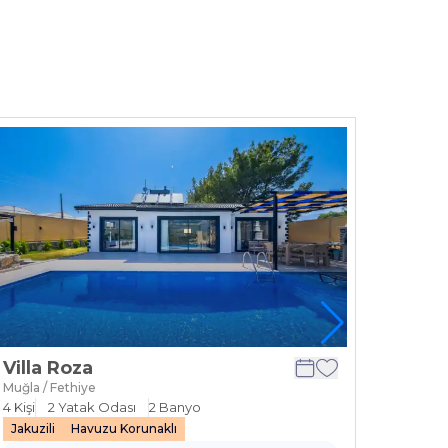
Villa Roza
Villa
Muğla / Fethiye
Muğla / 
4
Kişi
2
Yatak Odası
2
Banyo
6
Kişi
Jakuzili
Havuzu Korunaklı
Havuzu