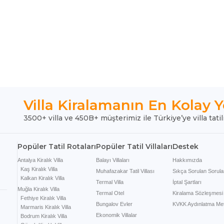
Villa Kiralamanın En Kolay Y
3500+ villa ve 450B+ müşterimiz ile Türkiye’ye villa tatil
Popüler Tatil Rotaları
Popüler Tatil Villaları
Destek
Antalya Kiralık Villa
Balayı Villaları
Hakkımızda
Kaş Kiralık Villa
Muhafazakar Tatil Villası
Sıkça Sorulan Sorula
Kalkan Kiralık Villa
Termal Villa
İptal Şartları
Muğla Kiralık Villa
Termal Otel
Kiralama Sözleşmesi
Fethiye Kiralık Villa
Bungalov Evler
KVKK Aydınlatma Met
Marmaris Kiralık Villa
Ekonomik Villalar
Bodrum Kiralık Villa