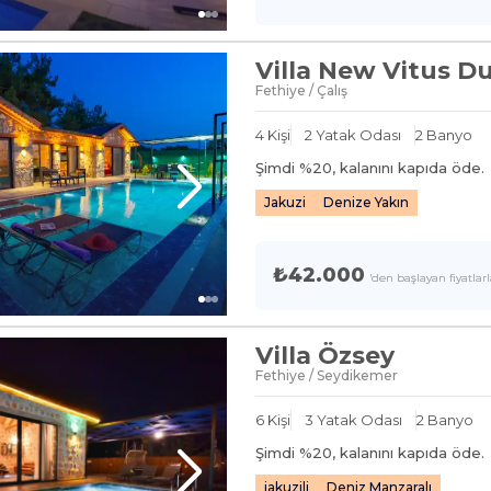
Villa New Vitus D
Fethiye / Çalış
4
Kişi
2
Yatak Odası
2
Banyo
Şimdi %
20
, kalanını kapıda öde.
Jakuzi
Denize Yakın
₺42.000
'den başlayan fiyatlar
Villa Özsey
Fethiye / Seydikemer
6
Kişi
3
Yatak Odası
2
Banyo
Şimdi %
20
, kalanını kapıda öde.
jakuzili
Deniz Manzaralı