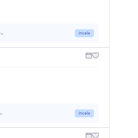
İncele
rla
İncele
la