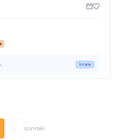
a
İncele
la
sonraki
6