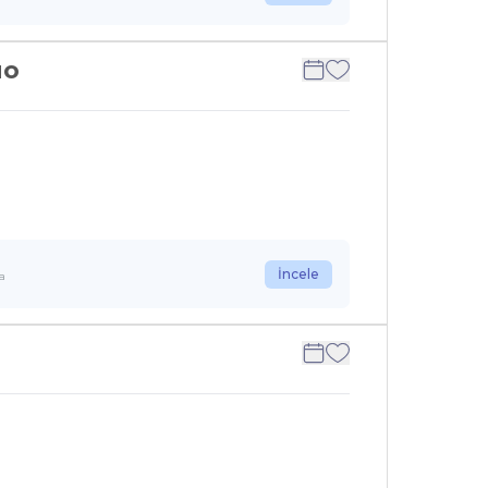
uo
İncele
la