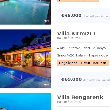
₺45.000
'den başlayan fiyatlarl
Villa Kırmızı 1
Kalkan / Üzümlü
4
Kişi
2
Yatak Odası
2
Banyo
Şimdi %
20
, kalanını kapıda öde.
Doğa İçinde
Havuzu Korunaklı
₺69.000
'den başlayan fiyatlar
Villa Rengarenk
Kalkan / Üzümlü