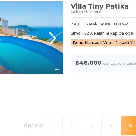
Villa Tiny Patika
Kalkan / Kördere
2
Kişi
1
Yatak Odası
1
Banyo
Şimdi %
20
, kalanını kapıda öde.
Deniz Manzaralı Villa
Jakuzili Vill
₺48.000
'den başlayan fiyatlar
önceki
1
2
3
4
5