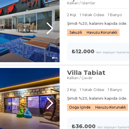
Kalkan / İslamlar
2
Kişi
1
Yatak Odası
1
Banyo
Şimdi %
20
, kalanını kapıda öde.
Jakuzili
Havuzu Korunaklı
₺12.000
'den başlayan fiyatlarla
Villa Tabiat
Kalkan / Çavdır
2
Kişi
1
Yatak Odası
1
Banyo
Şimdi %
20
, kalanını kapıda öde.
Doğa İçinde
Havuzu Korunaklı
₺36.000
'den başlayan fiyatlarl