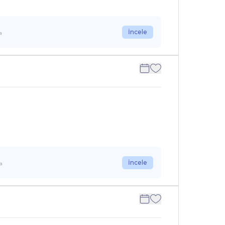
İncele
a
İncele
la