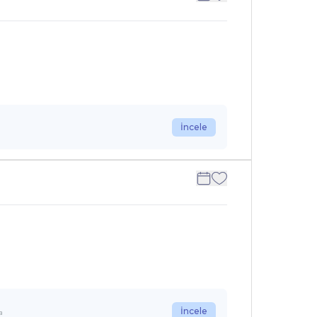
İncele
İncele
a