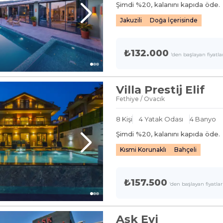
Şimdi %
20
, kalanını kapıda öde.
Jakuzili
Doğa İçerisinde
₺132.000
'den başlayan fiyatla
Villa Prestij Elif
Fethiye / Ovacık
8
Kişi
4
Yatak Odası
4
Banyo
Şimdi %
20
, kalanını kapıda öde.
Kısmi Korunaklı
Bahçeli
₺157.500
'den başlayan fiyatlar
Aşk Evi