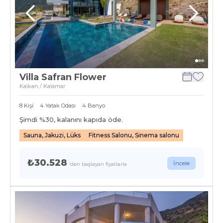
Villa Safran Flower
Kalkan / Kalamar
8
Kişi
4
Yatak Odası
4
Banyo
Şimdi %
30
, kalanını kapıda öde.
Sauna, Jakuzi, Lüks
Fitness Salonu, Sinema salonu
₺30.528
İncele
'den başlayan fiyatlarla