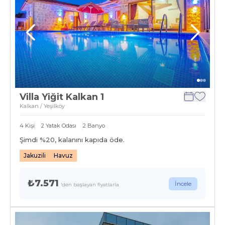
Villa Yiğit Kalkan 1
Kalkan / Yeşilköy
4
Kişi
2
Yatak Odası
2
Banyo
Şimdi %
20
, kalanını kapıda öde.
Jakuzili
Havuz
₺7.571
İncele
'den başlayan fiyatlarla