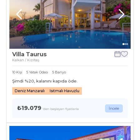
Villa Taurus
Kalkan / Kızıltaş
10
Kişi
5
Yatak Odası
5
Banyo
Şimdi %
20
, kalanını kapıda öde.
Deniz Manzaralı
Isıtmalı Havuzlu
₺19.079
İncele
'den başlayan fiyatlarla