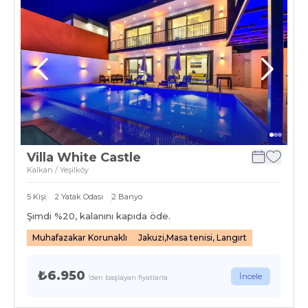
Villa White Castle
Kalkan / Yeşilköy
5
Kişi
2
Yatak Odası
2
Banyo
Şimdi %
20
, kalanını kapıda öde.
Muhafazakar Korunaklı
Jakuzi,Masa tenisi, Langırt
₺6.950
İncele
'den başlayan fiyatlarla