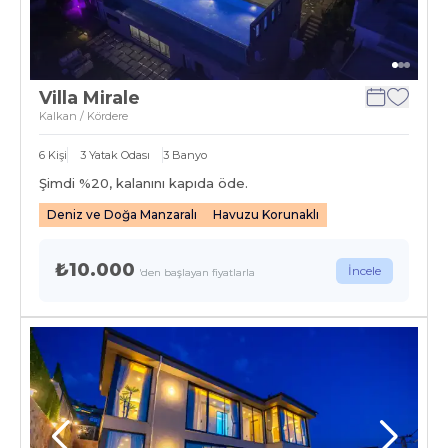
Villa Mirale
Kalkan / Kördere
6
Kişi
3
Yatak Odası
3
Banyo
Şimdi %
20
, kalanını kapıda öde.
Deniz ve Doğa Manzaralı
Havuzu Korunaklı
₺10.000
İncele
'den başlayan fiyatlarla