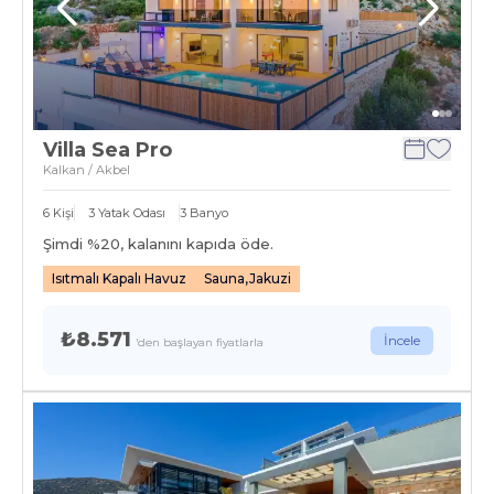
Villa Sea Pro
Kalkan / Akbel
6
Kişi
3
Yatak Odası
3
Banyo
Şimdi %
20
, kalanını kapıda öde.
Isıtmalı Kapalı Havuz
Sauna,Jakuzi
₺8.571
İncele
'den başlayan fiyatlarla