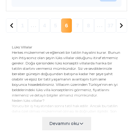
1
4
5
6
7
8
37
. . .
. . .
Lüks Villalar
Herkes mükemmel ve eğlenceli bir tatilin hayalini kurar. Bunun
için ihtiyacınız olan şeyin lüks villalar olduğunu itiraf etmemiz
gerekir. Doğa içerisindeki lüks konseptli villalarda harika bir
tatilin startını vermeniz mümkündür. Siz ve sevdiklerinizle
beraber güneşin doğuşundan batışına kadar her şeye şahit
olabilir ve eşsiz bir tatil yaşamanın avantajını tüm sene
boyunca hissedebilirsiniz. Villacım üzerinden Türkiye’nin en iyi
beldelerindeki lüks villa konseptlerini görmeniz, fiyatlarını
inlemeniz ve detaylı bilgiler almanız mümkündür.
Neden lüks villalar?
Yorucu bir iş hayatından sonra tatil hak edilir. Ancak bu tatilin
daha özel olması mükemmel olması ile doğrudan ilgilidir. Son
dönemlerin en çok tercih edilen tatil seçenekleri arasındaki villa
kiralama hizmetleri ile kendinize özgü bir tatil profiline sahip
Devamını oku
olabilirsiniz. Sevdiklerinizle beraber eşsiz bir tatile imza atabilir,
korumalı havuzlara sahip villalarda güvenilir bir tatil keyfi