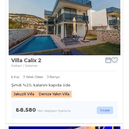
Villa Calix 2
Kalkan / Kalamar
6
Kişi
3
Yatak Odası
3
Banyo
Şimdi %
20
, kalanını kapıda öde.
Jakuzili Villa
Denize Yakın Villa
₺8.580
İncele
'den başlayan fiyatlarla