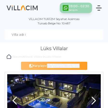
09:00 - 02:30
İletişim
VİLLACIM TURİZM Seyahat Acentası
Tursab Belge No: 10487
Lüks Villalar
Villacım
Kiralık Villalar
Lüks Villalar
Karşılaştır
Filtrele
Sırala