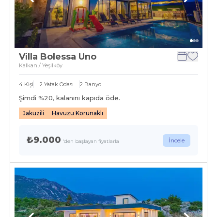
Villa Bolessa Uno
Kalkan / Yeşilköy
4
Kişi
2
Yatak Odası
2
Banyo
Şimdi %
20
, kalanını kapıda öde.
Jakuzili
Havuzu Korunaklı
₺9.000
İncele
'den başlayan fiyatlarla