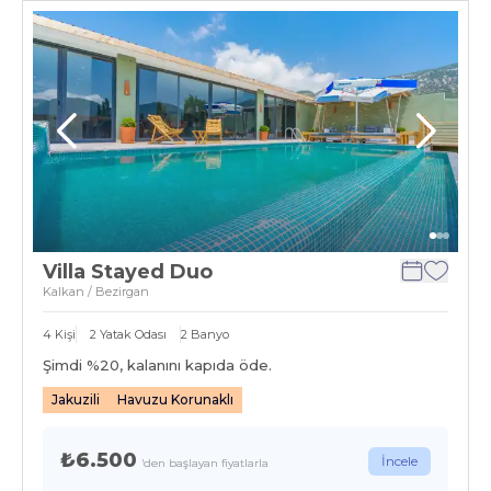
Villa Stayed Duo
Kalkan / Bezirgan
4
Kişi
2
Yatak Odası
2
Banyo
Şimdi %
20
, kalanını kapıda öde.
Jakuzili
Havuzu Korunaklı
₺6.500
İncele
'den başlayan fiyatlarla