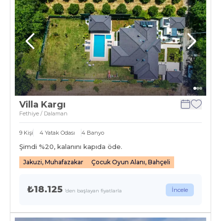
Villa Kargı
Fethiye / Dalaman
9
Kişi
4
Yatak Odası
4
Banyo
Şimdi %
20
, kalanını kapıda öde.
Jakuzi, Muhafazakar
Çocuk Oyun Alanı, Bahçeli
₺18.125
İncele
'den başlayan fiyatlarla