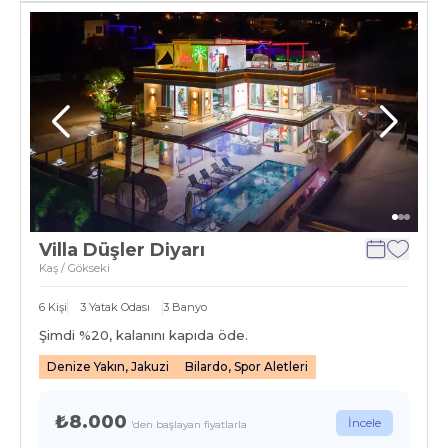
Villa Düşler Diyarı
Kaş / Gökseki
6
Kişi
3
Yatak Odası
3
Banyo
Şimdi %
20
, kalanını kapıda öde.
Denize Yakın, Jakuzi
Bilardo, Spor Aletleri
₺8.000
İncele
'den başlayan fiyatlarla