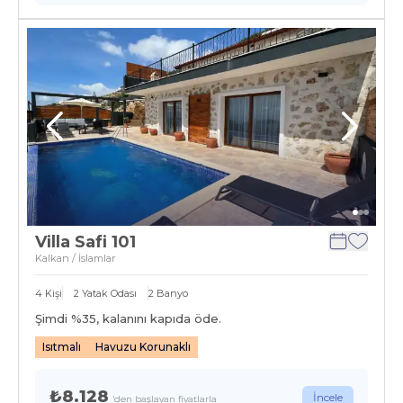
Villa Safi 101
Kalkan / İslamlar
4
Kişi
2
Yatak Odası
2
Banyo
Şimdi %
35
, kalanını kapıda öde.
Isıtmalı
Havuzu Korunaklı
₺8.128
İncele
'den başlayan fiyatlarla