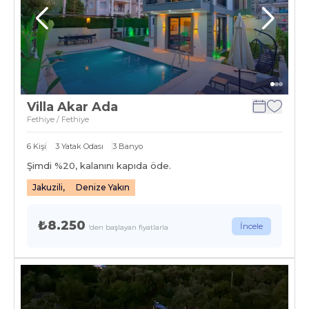
Villa Akar Ada
Fethiye / Fethiye
6
Kişi
3
Yatak Odası
3
Banyo
Şimdi %
20
, kalanını kapıda öde.
Jakuzili,
Denize Yakın
₺8.250
İncele
'den başlayan fiyatlarla