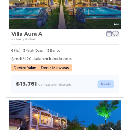
Villa Aura A
Kalkan / Kalkan
6
Kişi
3
Yatak Odası
3
Banyo
Şimdi %
20
, kalanını kapıda öde.
Denize Yakın
Deniz Manzarası
₺13.761
İncele
'den başlayan fiyatlarla