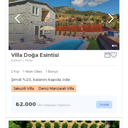
Villa Doğa Esintisi
Kalkan / Aklar
2
Kişi
1
Yatak Odası
1
Banyo
Şimdi %
20
, kalanını kapıda öde.
Jakuzili Villa
Deniz Manzaralı Villa
₺2.000
İncele
'den başlayan fiyatlarla