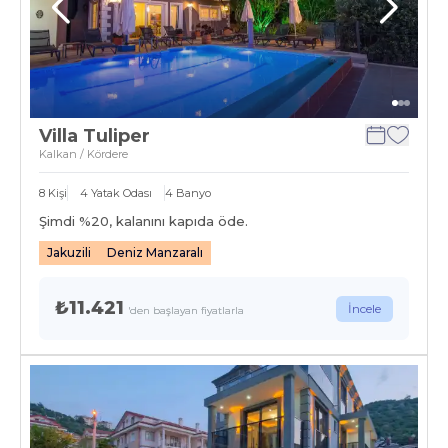
Villa Tuliper
Kalkan / Kördere
8
Kişi
4
Yatak Odası
4
Banyo
Şimdi %
20
, kalanını kapıda öde.
Jakuzili
Deniz Manzaralı
₺11.421
İncele
'den başlayan fiyatlarla