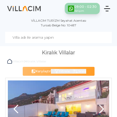
09:00 - 02:30
İletişim
VİLLACIM TURİZM Seyahat Acentası
Tursab Belge No: 10487
Kiralık Villalar
Villacım
Kiralık Villalar
Karşılaştır
Filtrele
Sırala