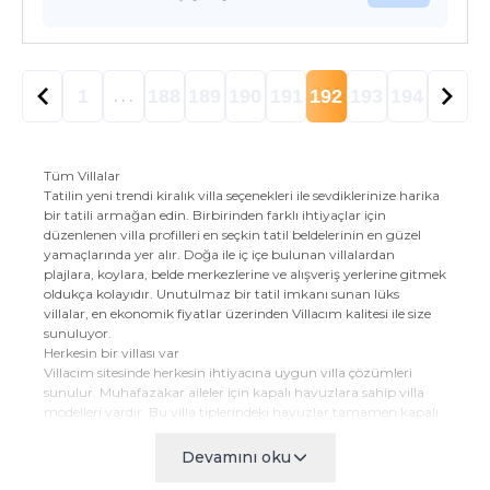
1
188
189
190
191
192
193
194
. . .
Tüm Villalar
Tatilin yeni trendi kiralık villa seçenekleri ile sevdiklerinize harika
bir tatili armağan edin. Birbirinden farklı ihtiyaçlar için
düzenlenen villa profilleri en seçkin tatil beldelerinin en güzel
yamaçlarında yer alır. Doğa ile iç içe bulunan villalardan
plajlara, koylara, belde merkezlerine ve alışveriş yerlerine gitmek
oldukça kolayıdır. Unutulmaz bir tatil imkanı sunan lüks
villalar, en ekonomik fiyatlar üzerinden Villacım kalitesi ile size
sunuluyor.
Herkesin bir villası var
Villacım sitesinde herkesin ihtiyacına uygun villa çözümleri
sunulur. Muhafazakar aileler için kapalı havuzlara sahip villa
modelleri vardır. Bu villa tiplerindeki havuzlar tamamen kapalı
olarak inşa edilmiştir. Ayrıca villa bahçe ve diğer açık alanları da
herhangi bir noktadan görünmez. Balayı yapmak isteyen çiftler
Devamını oku
için de uygun bir şekilde dekore edilen villa çözümleri vardır.