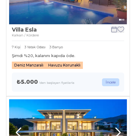
Villa Esla
Kalkan / Kördere
7
Kişi
3
Yatak Odası
3
Banyo
Şimdi %
20
, kalanını kapıda öde.
Deniz Manzaralı
Havuzu Korunaklı
₺5.000
İncele
'den başlayan fiyatlarla