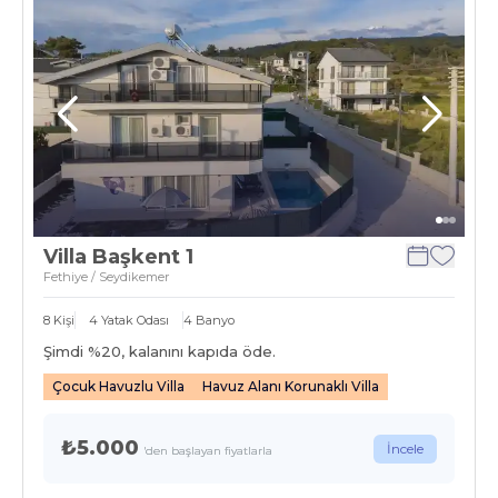
Villa Başkent 1
Fethiye / Seydikemer
8
Kişi
4
Yatak Odası
4
Banyo
Şimdi %
20
, kalanını kapıda öde.
Çocuk Havuzlu Villa
Havuz Alanı Korunaklı Villa
₺5.000
İncele
'den başlayan fiyatlarla