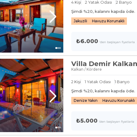
4
Kişi
2
Yatak Odası
2
Banyo
Şimdi %
20
, kalanını kapıda öde.
Jakuzili
Havuzu Korunaklı
₺6.000
'den başlayan fiyatlarla
Villa Demir Kalka
Kalkan / Kördere
2
Kişi
1
Yatak Odası
1
Banyo
Şimdi %
20
, kalanını kapıda öde.
Denize Yakın
Havuzu Korunaklı
₺5.000
'den başlayan fiyatlarla