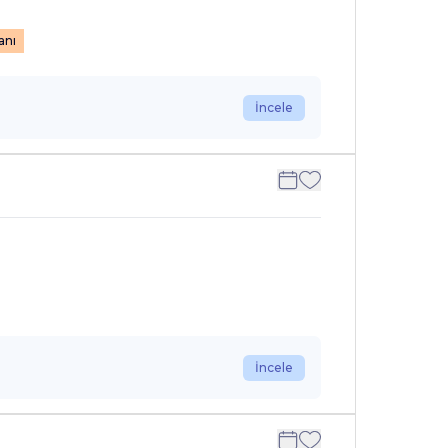
anı
İncele
İncele