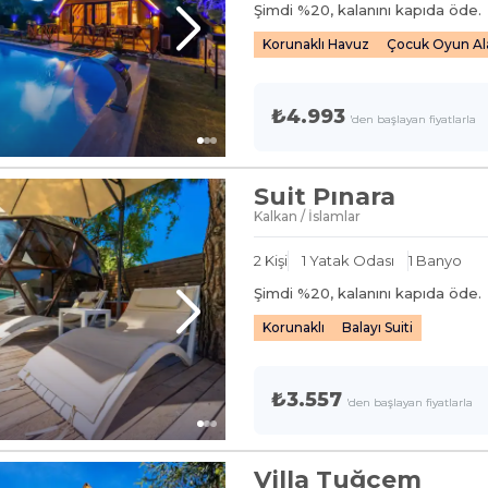
Şimdi %
20
, kalanını kapıda öde.
Korunaklı Havuz
Çocuk Oyun Al
₺4.993
'den başlayan fiyatlarla
Suit Pınara
Kalkan / İslamlar
2
Kişi
1
Yatak Odası
1
Banyo
Şimdi %
20
, kalanını kapıda öde.
Korunaklı
Balayı Suiti
₺3.557
'den başlayan fiyatlarla
Villa Tuğçem