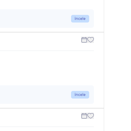
İncele
İncele