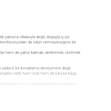
 yalnızca villalarıyla değil, doğayla iç içe
ma konforunuzdan da ödün vermeyeceğiniz bir
iftler hem de yalnız kalmak, dinlenmek, üretmek
sizi sadece bir konaklama deneyimine değil,
galov tatili, hem izole hem de lüks bir kaçış
ş rotalarının hemen yanı başında konumlanıyor.