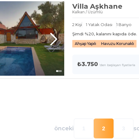
Villa Aşkhane
Kalkan / Üzümlü
2
Kişi
1
Yatak Odası
1
Banyo
Şimdi %
20
, kalanını kapıda öde.
Ahşap Yapılı
Havuzu Korunaklı
₺3.750
'den başlayan fiyatlarla
önceki
s
1
2
3