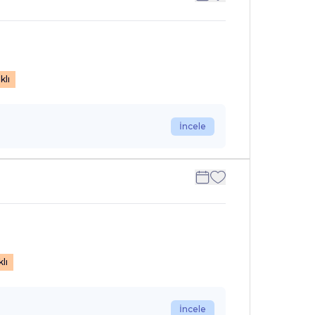
klı
İncele
lı
İncele