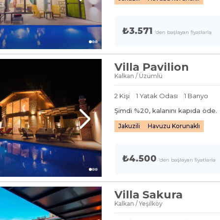
₺3.571
'den başlayan fiyatlarla
Villa Pavilion
Kalkan / Üzümlü
2
Kişi
1
Yatak Odası
1
Banyo
Şimdi %
20
, kalanını kapıda öde.
Jakuzili
Havuzu Korunaklı
₺4.500
'den başlayan fiyatlarla
Villa Sakura
Kalkan / Yeşilköy