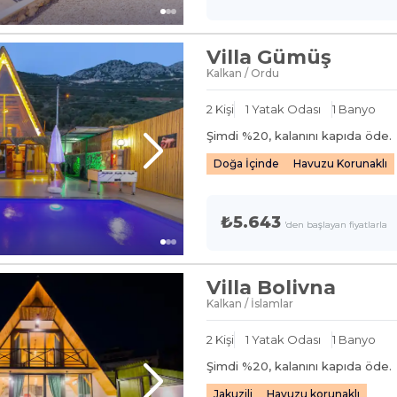
Villa Gümüş
Kalkan / Ordu
2
Kişi
1
Yatak Odası
1
Banyo
Şimdi %
20
, kalanını kapıda öde.
Doğa İçinde
Havuzu Korunaklı
₺5.643
'den başlayan fiyatlarla
Villa Bolivna
Kalkan / İslamlar
2
Kişi
1
Yatak Odası
1
Banyo
Şimdi %
20
, kalanını kapıda öde.
Jakuzili
Havuzu korunaklı