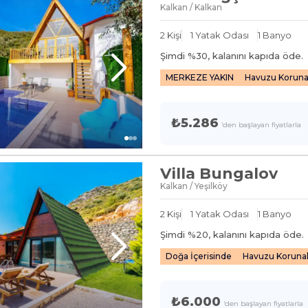
Kalkan / Kalkan
2
Kişi
1
Yatak Odası
1
Banyo
Şimdi %
30
, kalanını kapıda öde.
MERKEZE YAKIN
Havuzu Koruna
₺5.286
'den başlayan fiyatlarla
Villa Bungalov
Kalkan / Yeşilköy
2
Kişi
1
Yatak Odası
1
Banyo
Şimdi %
20
, kalanını kapıda öde.
Doğa İçerisinde
Havuzu Korunak
₺6.000
'den başlayan fiyatlarla