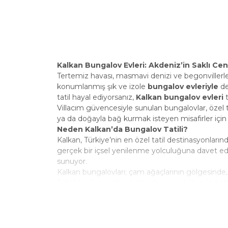
Kalkan Bungalov Evleri: Akdeniz’in Saklı C
Tertemiz havası, masmavi denizi ve begonvillerle sü
konumlanmış şık ve izole
bungalov evleriyle
de
tatil hayal ediyorsanız,
Kalkan bungalov evleri
t
Villacım güvencesiyle sunulan bungalovlar, özel 
ya da doğayla bağ kurmak isteyen misafirler için
Neden Kalkan’da Bungalov Tatili?
Kalkan, Türkiye’nin en özel tatil destinasyonları
gerçek bir içsel yenilenme yolculuğuna davet ed
sunuyor.
Kalkan bungalovları; çam ağaçlarının gölgesinde,
Sabahları kuş sesleri eşliğinde uyanabilir, gün bat
Özellikleriyle Öne Çıkan Kalkan Bungalovlar
Doğayla uyumlu modern mimari ve ahşap de
Jakuzili, şömineli, özel bahçeli veya havuzl
Panoramik deniz veya doğa manzaralı konu