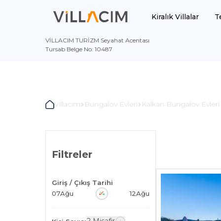
Kiralık Villalar
T
VİLLACIM TURİZM Seyahat Acentası
Tursab Belge No: 10487
Villacım
Bungalov Evleri
Kalkan Bungalov Evleri
Filtreler
Giriş / Çıkış Tarihi
07
Ağu
12
Ağu