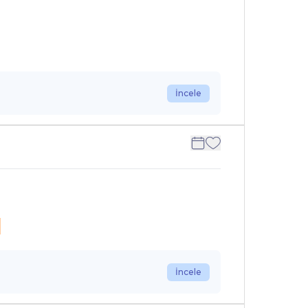
İncele
n
İncele