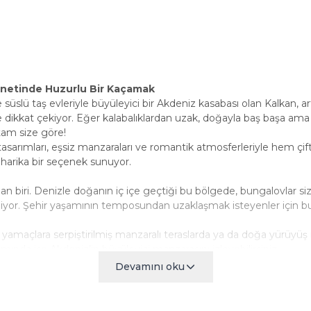
ennetinde Huzurlu Bir Kaçamak
slü taş evleriyle büyüleyici bir Akdeniz kasabası olan Kalkan, artık
 dikkat çekiyor. Eğer kalabalıklardan uzak, doğayla baş başa a
am size göre!
tasarımları, eşsiz manzaraları ve romantik atmosferleriyle hem ç
 harika bir seçenek sunuyor.
ndan biri. Denizle doğanın iç içe geçtiği bu bölgede, bungalovlar 
iyor. Şehir yaşamının temposundan uzaklaşmak isteyenler için bun
 yamaçlara serpiştirilmiş manzaralı teraslarda ya da doğa yürüyü
ımında ise Akdeniz’in büyüleyici manzarasını izleyebilirsiniz.
ı
Devamını oku
taylar
u seçenekler
mlar