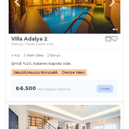
Villa Adalya 2
Fethiye / Göcek Kiralık Villa
4
Kişi
2
Yatak Odası
2
Banyo
Şimdi %
20
, kalanını kapıda öde.
Jakuzili,Havuzu Korunaklı
Denize Yakın
₺6.500
İncele
'den başlayan fiyatlarla