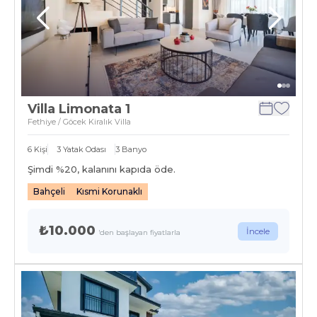
Villa Limonata 1
Fethiye / Göcek Kiralık Villa
6
Kişi
3
Yatak Odası
3
Banyo
Şimdi %
20
, kalanını kapıda öde.
Bahçeli
Kısmi Korunaklı
₺10.000
İncele
'den başlayan fiyatlarla