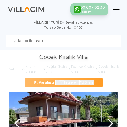
09:00 - 02:30
İletişim
VİLLACIM TURİZM Seyahat Acentası
Tursab Belge No: 10487
Göcek Kiralık Villa
Kiralık
Muğla Kiralık
Fethiye Kiralık
Göcek Kiralık
Villacım
Villalar
Villa
Villa
Villa
Karşılaştır
Filtrele
Sırala