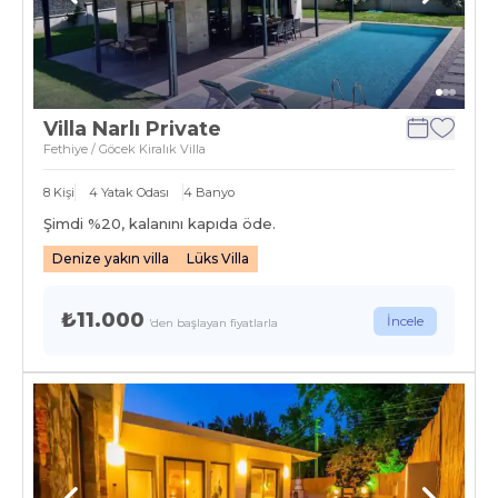
Villa Narlı Private
Fethiye / Göcek Kiralık Villa
8
Kişi
4
Yatak Odası
4
Banyo
Şimdi %
20
, kalanını kapıda öde.
Denize yakın villa
Lüks Villa
₺11.000
İncele
'den başlayan fiyatlarla