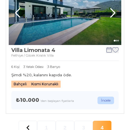
Villa Limonata 4
Fethiye / Göcek Kiralık Villa
6
Kişi
3
Yatak Odası
3
Banyo
Şimdi %
20
, kalanını kapıda öde.
Bahçeli
Kısmi Korunaklı
₺10.000
İncele
'den başlayan fiyatlarla
1
2
3
4