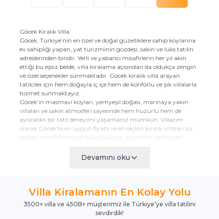
Göcek Kiralık Villa
Göcek, Türkiye’nin en özel ve doğal güzelliklere sahip koylarına
ev sahipliği yapan, yat turizminin gözdesi, sakin ve lüks tatilin
adreslerinden biridir. Yerli ve yabancı misafirlerin her yıl akın
ettiği bu eşsiz belde, villa kiralama açısından da oldukça zengin
ve özel seçenekler sunmaktadır. Göcek kiralık villa arayan
tatilciler için hem doğayla iç içe hem de konforlu ve şık villalarla
hizmet sunmaktayız.
Göcek’in masmavi koyları, yemyeşil doğası, marinaya yakın
villaları ve sakin atmosferi sayesinde hem huzurlu hem de
ayrıcalıklı bir tatil deneyimi yaşamanız mümkün. Villacım
olarak Göcek’te en uygun fiyatlı ve en seçkin kiralık villaları siz
değerli misafirlerimizle buluşturuyor, kaliteli bir tatil süreci
yaşamanız için tüm detayları önceden planlıyoruz.
Göcek’in Doğal Güzellikleri İçinde Özenle Seçilmiş Kiralık Villalar
Devamını oku
Göcek, Fethiye Körfezi’nin en korunaklı ve berrak denizine sahip
olmasıyla öne çıkan; çevresi çam ormanları ve zeytinliklerle
çevrili bir doğa harikasıdır. Sakinliği, lüks yat limanları, koylara
Villa Kiralamanın En Kolay Yolu
açılan tekne turları ve huzurlu atmosferi ile villa tatili için ideal
bir destinasyondur.
3500+ villa ve 450B+ müşterimiz ile Türkiye’ye villa tatilini
Misafirlerimize sunduğumuz Göcek kiralık villa seçenekleri; özel
sevdirdik!
havuzlu, jakuzili, doğa manzaralı, geniş bahçeli ve modern