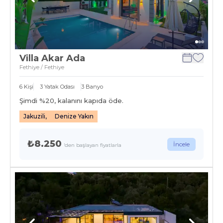
Villa Akar Ada
Fethiye / Fethiye
6
Kişi
3
Yatak Odası
3
Banyo
Şimdi %
20
, kalanını kapıda öde.
Jakuzili,
Denize Yakın
₺8.250
İncele
'den başlayan fiyatlarla