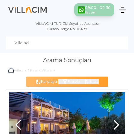
09:00 - 02:30
İletişim
VİLLACIM TURİZM Seyahat Acentası
Tursab Belge No: 10487
Arama Sonuçları
Villacım
Kiralık Villalar
Karşılaştır
Filtrele
Sırala