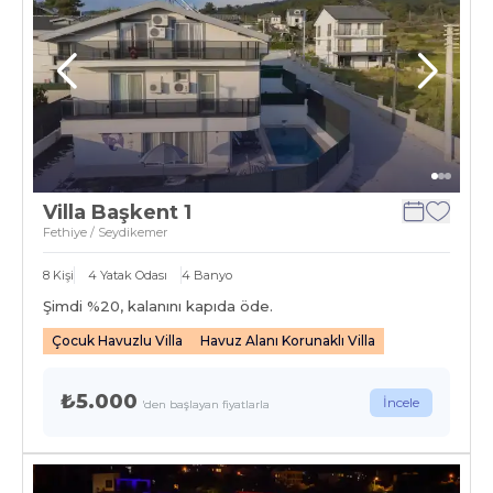
Villa Başkent 1
Fethiye / Seydikemer
8
Kişi
4
Yatak Odası
4
Banyo
Şimdi %
20
, kalanını kapıda öde.
Çocuk Havuzlu Villa
Havuz Alanı Korunaklı Villa
₺5.000
İncele
'den başlayan fiyatlarla