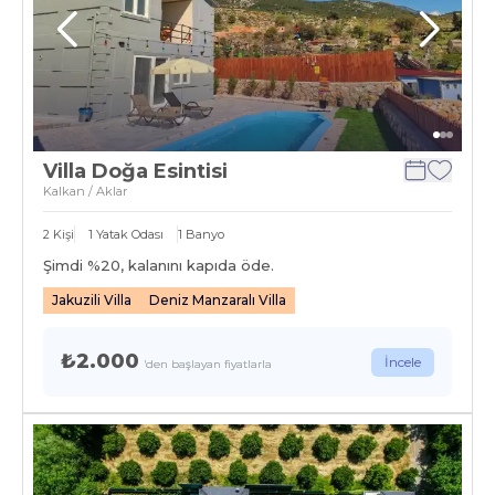
Villa Doğa Esintisi
Kalkan / Aklar
2
Kişi
1
Yatak Odası
1
Banyo
Şimdi %
20
, kalanını kapıda öde.
Jakuzili Villa
Deniz Manzaralı Villa
₺2.000
İncele
'den başlayan fiyatlarla