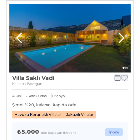
Villa Saklı Vadi
Kalkan / Bezirgan
4
Kişi
2
Yatak Odası
1
Banyo
Şimdi %
20
, kalanını kapıda öde.
Havuzu Korunaklı Villalar
Jakuzili Villalar
₺5.000
İncele
'den başlayan fiyatlarla