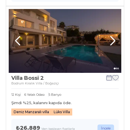
Villa Bossi 2
Bodrum Kiralık Villa / Boğaziçi
12
Kişi
6
Yatak Odası
5
Banyo
Şimdi %
25
, kalanını kapıda öde.
Deniz Manzaralı villa
Lüks Villa
₺26.889
İncele
'den başlayan fiyatlarla