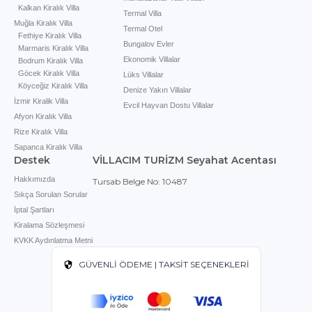
Kalkan Kiralık Villa
Termal Villa
Muğla Kiralık Villa
Termal Otel
Fethiye Kiralık Villa
Bungalov Evler
Marmaris Kiralık Villa
Ekonomik Villalar
Bodrum Kiralık Villa
Göcek Kiralık Villa
Lüks Villalar
Köyceğiz Kiralık Villa
Denize Yakın Villalar
İzmir Kiralik Villa
Evcil Hayvan Dostu Villalar
Afyon Kiralık Villa
Rize Kiralık Villa
Sapanca Kiralık Villa
Destek
VİLLACIM TURİZM Seyahat Acentası
Hakkımızda
Tursab Belge No: 10487
Sıkça Sorulan Sorular
İptal Şartları
Kiralama Sözleşmesi
KVKK Aydınlatma Metni
GÜVENLİ ÖDEME | TAKSİT SEÇENEKLERİ