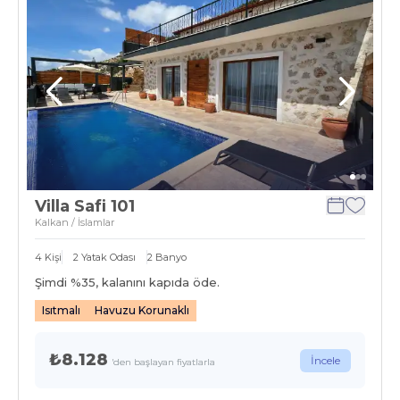
Villa Safi 101
Kalkan / İslamlar
4
Kişi
2
Yatak Odası
2
Banyo
Şimdi %
35
, kalanını kapıda öde.
Isıtmalı
Havuzu Korunaklı
₺8.128
İncele
'den başlayan fiyatlarla