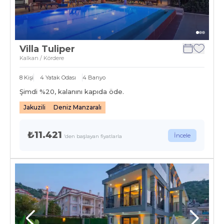
Villa Tuliper
Kalkan / Kördere
8
Kişi
4
Yatak Odası
4
Banyo
Şimdi %
20
, kalanını kapıda öde.
Jakuzili
Deniz Manzaralı
₺11.421
İncele
'den başlayan fiyatlarla