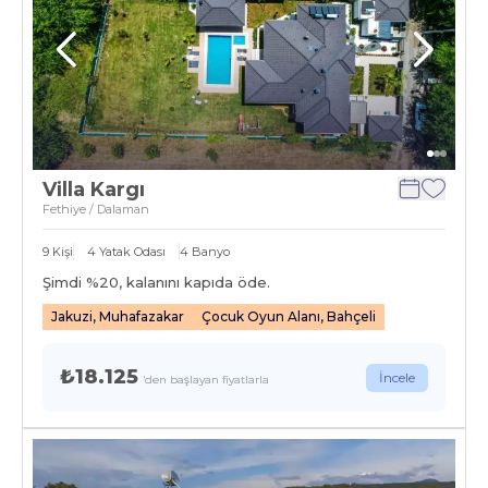
Villa Kargı
Fethiye / Dalaman
9
Kişi
4
Yatak Odası
4
Banyo
Şimdi %
20
, kalanını kapıda öde.
Jakuzi, Muhafazakar
Çocuk Oyun Alanı, Bahçeli
₺18.125
İncele
'den başlayan fiyatlarla