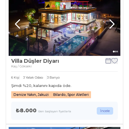
Villa Düşler Diyarı
Kaş / Gökseki
6
Kişi
3
Yatak Odası
3
Banyo
Şimdi %
20
, kalanını kapıda öde.
Denize Yakın, Jakuzi
Bilardo, Spor Aletleri
₺8.000
İncele
'den başlayan fiyatlarla