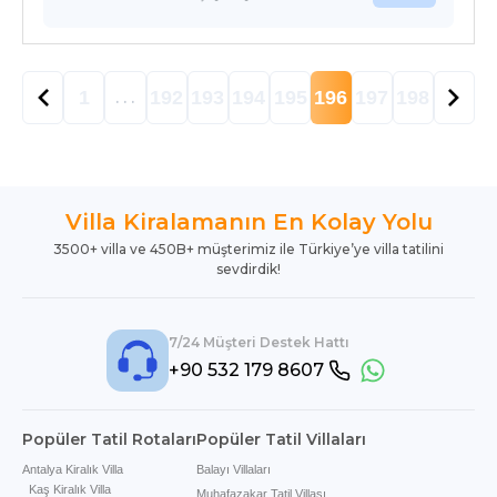
1
192
193
194
195
196
197
198
. . .
Villa Kiralamanın En Kolay Yolu
3500+ villa ve 450B+ müşterimiz ile Türkiye’ye villa tatilini
sevdirdik!
7/24 Müşteri Destek Hattı
+90 532 179 8607
Popüler Tatil Rotaları
Popüler Tatil Villaları
Antalya Kiralık Villa
Balayı Villaları
Kaş Kiralık Villa
Muhafazakar Tatil Villası