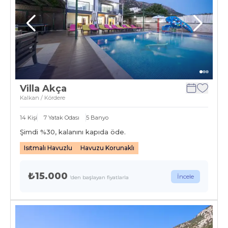
Villa Akça
Kalkan / Kördere
14
Kişi
7
Yatak Odası
5
Banyo
Şimdi %
30
, kalanını kapıda öde.
Isıtmalı Havuzlu
Havuzu Korunaklı
₺15.000
İncele
'den başlayan fiyatlarla