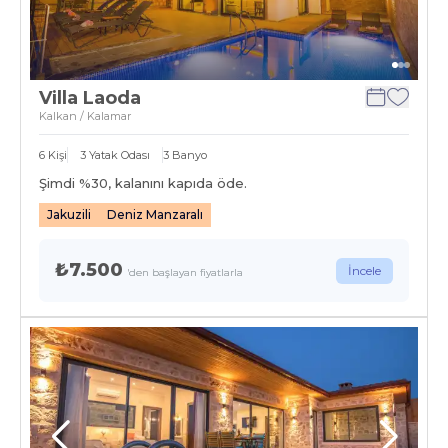
Villa Laoda
Kalkan / Kalamar
6
Kişi
3
Yatak Odası
3
Banyo
Şimdi %
30
, kalanını kapıda öde.
Jakuzili
Deniz Manzaralı
₺7.500
İncele
'den başlayan fiyatlarla