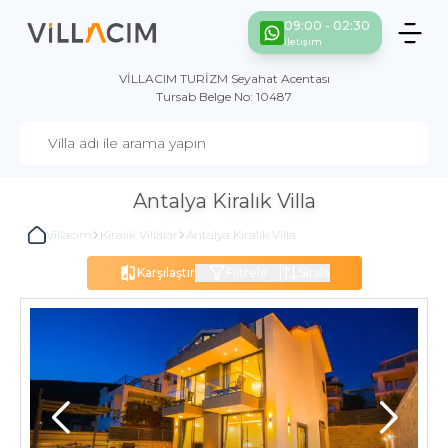
09:00 - 02:30
İletişim
VİLLACIM TURİZM Seyahat Acentası
Tursab Belge No: 10487
Antalya Kiralık Villa
Villacım
Kiralık Villalar
Antalya Kiralık Villa
Karşılaştır
Filtrele
Sırala