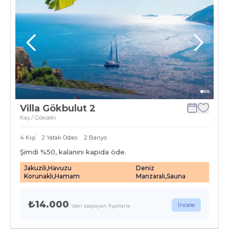
Villa Gökbulut 2
Kaş / Gökseki
4
Kişi
2
Yatak Odası
2
Banyo
Şimdi %
50
, kalanını kapıda öde.
Jakuzili,Havuzu
Deniz
Korunaklı,Hamam
Manzaralı,Sauna
₺14.000
İncele
'den başlayan fiyatlarla