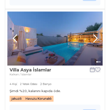
Villa Asya İslamlar
Kalkan / İslamlar
4
Kişi
2
Yatak Odası
2
Banyo
Şimdi %
20
, kalanını kapıda öde.
jakuzili
Havuzu Korunaklı