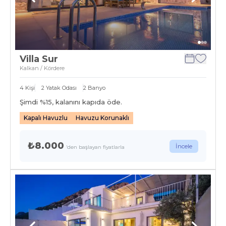
Villa Sur
Kalkan / Kördere
4
Kişi
2
Yatak Odası
2
Banyo
Şimdi %
15
, kalanını kapıda öde.
Kapalı Havuzlu
Havuzu Korunaklı
₺8.000
İncele
'den başlayan fiyatlarla