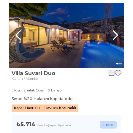
Villa Suvari Duo
Kalkan / İslamlar
5
Kişi
2
Yatak Odası
2
Banyo
Şimdi %
20
, kalanını kapıda öde.
Kapalı Havuzlu
Havuzu Korunaklı
₺5.714
İncele
'den başlayan fiyatlarla