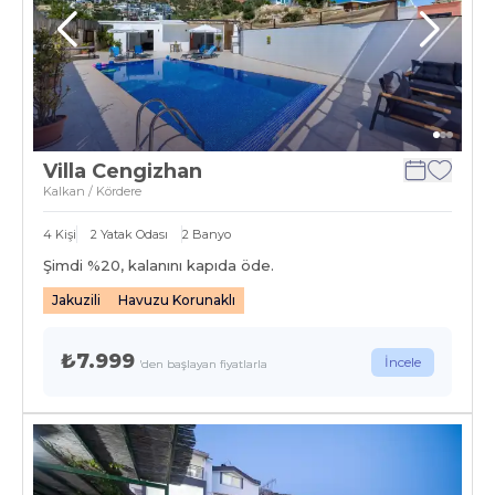
Villa Cengizhan
Kalkan / Kördere
4
Kişi
2
Yatak Odası
2
Banyo
Şimdi %
20
, kalanını kapıda öde.
Jakuzili
Havuzu Korunaklı
₺7.999
İncele
'den başlayan fiyatlarla