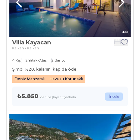
Villa Kayacan
Kalkan / Kalkan
4
Kişi
2
Yatak Odası
2
Banyo
Şimdi %
20
, kalanını kapıda öde.
Deniz Manzaralı
Havuzu Korunaklı
₺5.850
İncele
'den başlayan fiyatlarla