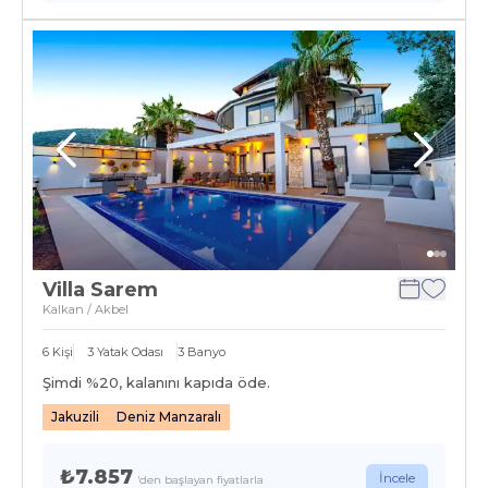
Villa Sarem
Kalkan / Akbel
6
Kişi
3
Yatak Odası
3
Banyo
Şimdi %
20
, kalanını kapıda öde.
Jakuzili
Deniz Manzaralı
₺7.857
İncele
'den başlayan fiyatlarla