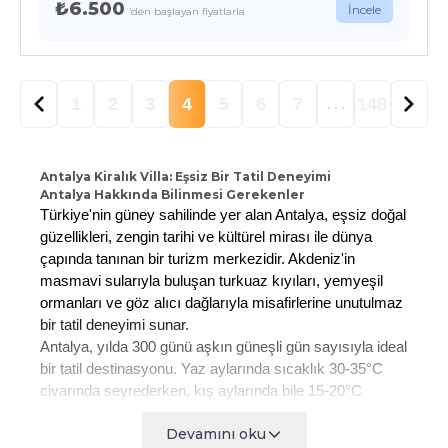
₺6.500
İncele
'den başlayan fiyatlarla
1
2
3
4
5
6
7
148
. . .
Antalya Kiralık Villa: Eşsiz Bir Tatil Deneyimi
Antalya Hakkında Bilinmesi Gerekenler
Türkiye'nin güney sahilinde yer alan Antalya, eşsiz doğal
güzellikleri, zengin tarihi ve kültürel mirası ile dünya
çapında tanınan bir turizm merkezidir. Akdeniz'in
masmavi sularıyla buluşan turkuaz kıyıları, yemyeşil
ormanları ve göz alıcı dağlarıyla misafirlerine unutulmaz
bir tatil deneyimi sunar.
Antalya, yılda 300 günü aşkın güneşli gün sayısıyla ideal
bir tatil destinasyonu. Yaz aylarında sıcaklık 30-35°C
civarında seyrederken, kış aylarında bile 15-20°C
ortalama sıcaklıklarla ılıman bir iklime sahip. Bu özelliği
Devamını oku
sayesinde yılın her döneminde ziyaret edilebilen nadir